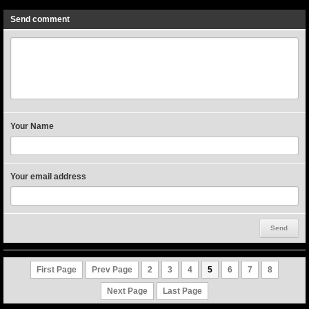
Send comment
Your Name
Your email address
First Page
Prev Page
2
3
4
5
6
7
8
Next Page
Last Page