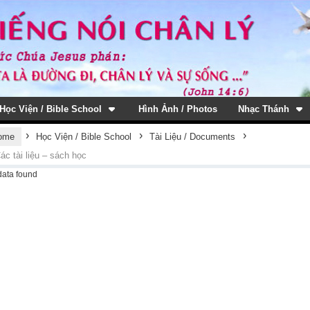
Học Viện / Bible School
Hình Ảnh / Photos
Nhạc Thánh
›
›
›
ome
Học Viện / Bible School
Tài Liệu / Documents
ác tài liệu – sách học
data found