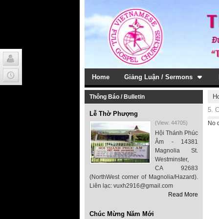
Home
Giảng Luận / Sermons
H
Thông Báo / Bulletin
5. C
Lễ Thờ Phượng
(View: 44705)
No 
Hội Thánh Phúc
Âm - 14381
Magnolia St.
Westminster,
CA 92683
(NorthWest corner of Magnolia/Hazard).
Liên lạc: vuxh2916@gmail.com
Read More
Chúc Mừng Năm Mới