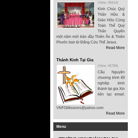
(View: 45614)
Kính Chúc Quý
Thân Hữu &
Giáo Hữu Cùng
Toàn Thể Quý
Thân Quyến
một năm mới tràn đầy Thiên Ân & Thiên
Phước ban từ Đấng Cứu Thế Jesus.
Read More
Thánh Kinh Tại Gia
(View: 45788)
Cầu Nguyện
chương trình tốt
nghiệp kinh
thánh tại gia Xin
liên lạc email:
VNFGMissions@yahoo.com
Read More
Menu