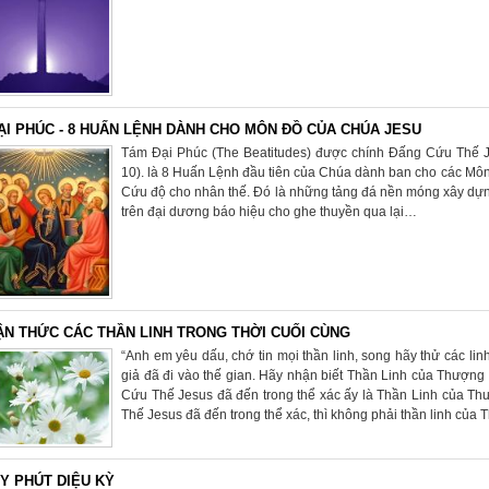
ẠI PHÚC - 8 HUẤN LỆNH DÀNH CHO MÔN ĐỒ CỦA CHÚA JESU
Tám Đại Phúc (The Beatitudes) được chính Đấng Cứu Thế Je
10). là 8 Huấn Lệnh đầu tiên của Chúa dành ban cho các Mô
Cứu độ cho nhân thế. Đó là những tảng đá nền móng xây dựn
trên đại dương báo hiệu cho ghe thuyền qua lại…
ẬN THỨC CÁC THẦN LINH TRONG THỜI CUỐI CÙNG
“Anh em yêu dấu, chớ tin mọi thần linh, song hãy thử các lin
giả đã đi vào thế gian. Hãy nhận biết Thần Linh của Thượn
Cứu Thế Jesus đã đến trong thể xác ấy là Thần Linh của T
Thế Jesus đã đến trong thể xác, thì không phải thần linh của
Y PHÚT DIỆU KỲ