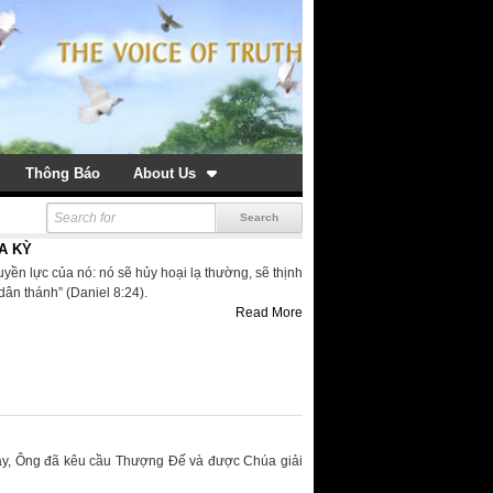
Thông Báo
About Us
A KỲ
ền lực của nó: nó sẽ hủy hoại lạ thường, sẽ thịnh
ân thánh” (Daniel 8:24).
Read More
gày, Ông đã kêu cầu Thượng Đế và được Chúa giải