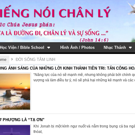
Học Viện / Bible School
Hình Ảnh / Photos
Nhạc Thánh
›
ome
ĐỜI SỐNG TÂM LINH
ONG ÁNH SÁNG CỦA NHỮNG LỜI KINH THÁNH TIÊN TRI: TẤN CÔNG HO
“Năng lực của nó sẽ mạnh mẽ, nhưng không phải bởi chính quy
vượng và làm điều tư ý, nó sẽ phá hại những kẻ mạnh và các d
Ờ PHƯỢNG LÀ “TẠ ƠN”
Khi Jonah bị một kình ngư nuốt và nằm trong bụng cá ba n
thóat,