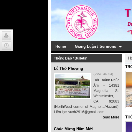
Home
Giảng Luận / Sermons
H
Thông Báo / Bulletin
TR
Lễ Thờ Phượng
(View: 44694)
Hội Thánh Phúc
Âm - 14381
Magnolia St.
Westminster,
CA 92683
(NorthWest corner of Magnolia/Hazard).
Liên lạc: vuxh2916@gmail.com
TH
Read More
Chúc Mừng Năm Mới