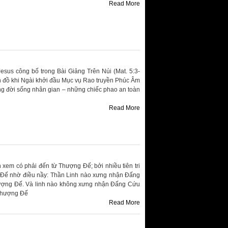
Read More
sus công bố trong Bài Giảng Trên Núi (Mat. 5:3-
n đồ khi Ngài khởi đầu Mục vụ Rao truyền Phúc Âm
g đời sống nhân gian – những chiếc phao an toàn
Read More
h xem có phải đến từ Thượng Đế; bởi nhiều tiên tri
g Đế nhờ điều nầy: Thần Linh nào xưng nhận Đấng
hượng Đế. Và linh nào không xưng nhận Đấng Cứu
 Thượng Đế
Read More