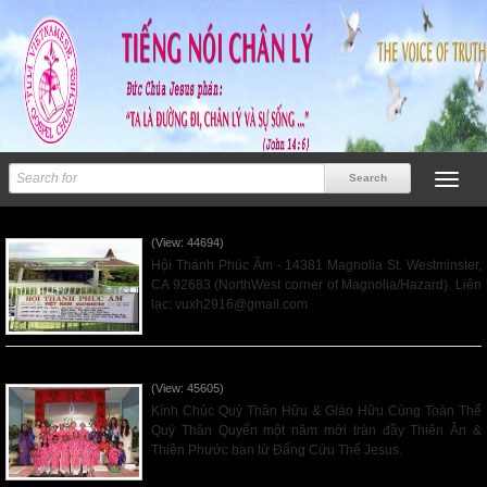
Lễ Thờ Phượng
(View: 44694)
Hội Thánh Phúc Âm - 14381 Magnolia St. Westminster,
CA 92683 (NorthWest corner of Magnolia/Hazard). Liên
lạc: vuxh2916@gmail.com
Read More
Chúc Mừng Năm Mới
(View: 45605)
Kính Chúc Quý Thân Hữu & Giáo Hữu Cùng Toàn Thể
Quý Thân Quyến một năm mới tràn đầy Thiên Ân &
Thiên Phước ban từ Đấng Cứu Thế Jesus.
Read More