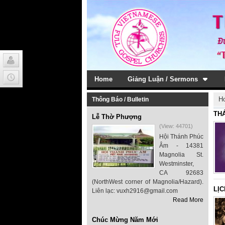
Home
Giảng Luận / Sermons
H
Thông Báo / Bulletin
THÁ
Lễ Thờ Phượng
(View: 44701)
Hội Thánh Phúc
Âm - 14381
Magnolia St.
Westminster,
CA 92683
(NorthWest corner of Magnolia/Hazard).
LỊC
Liên lạc: vuxh2916@gmail.com
Read More
Chúc Mừng Năm Mới