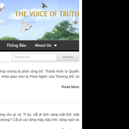
Thông Báo
About Us
thảy chúng ta phải công bố. Thánh Kinh là Quyển
ng nhân gian như là Phán Ngôn của Thượng Đế, và
Read More
g còn gì cả. Tỉ dụ: cất đi ánh sáng mặt trời, mặt
chúng? Cất đi các từng mây, bầu trời, sông ngòi và