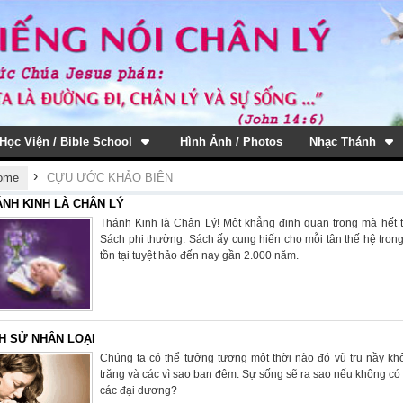
Học Viện / Bible School
Hình Ảnh / Photos
Nhạc Thánh
›
ome
CỰU ƯỚC KHẢO BIÊN
NH KINH LÀ CHÂN LÝ
Thánh Kinh là Chân Lý! Một khẳng định quan trọng mà hết 
Sách phi thường. Sách ấy cung hiến cho mỗi tân thế hệ tro
tồn tại tuyệt hảo đến nay gần 2.000 năm.
H SỬ NHÂN LOẠI
Chúng ta có thể tưởng tượng một thời nào đó vũ trụ nầy khôn
trăng và các vì sao ban đêm. Sự sống sẽ ra sao nếu không có 
các đại dương?