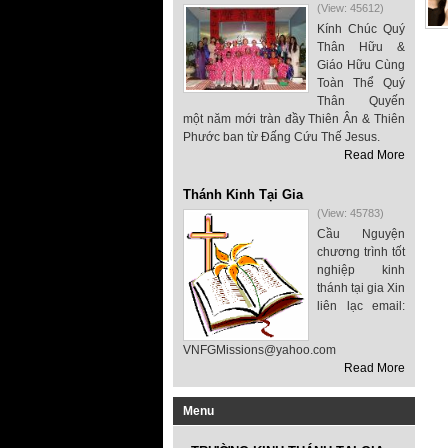
(View: 45612)
Kính Chúc Quý
Thân Hữu &
Giáo Hữu Cùng
Toàn Thể Quý
Thân Quyến
một năm mới tràn đầy Thiên Ân & Thiên
Phước ban từ Đấng Cứu Thế Jesus.
Read More
Thánh Kinh Tại Gia
(View: 45783)
Cầu Nguyện
chương trình tốt
nghiệp kinh
thánh tại gia Xin
liên lạc email:
VNFGMissions@yahoo.com
Read More
Menu