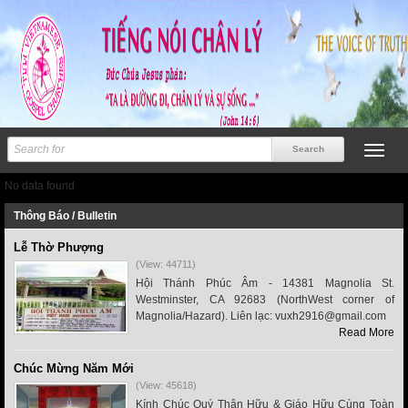
No data found
Thông Báo / Bulletin
Lễ Thờ Phượng
(View: 44711)
Hội Thánh Phúc Âm - 14381 Magnolia St.
Westminster, CA 92683 (NorthWest corner of
Magnolia/Hazard). Liên lạc: vuxh2916@gmail.com
Read More
Chúc Mừng Năm Mới
(View: 45618)
Kính Chúc Quý Thân Hữu & Giáo Hữu Cùng Toàn