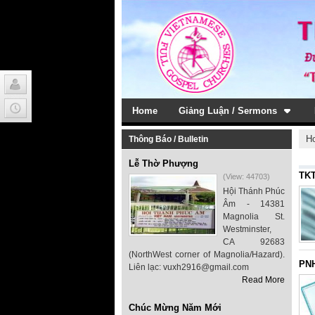
Home
Giảng Luận / Sermons
H
Thông Báo / Bulletin
Lễ Thờ Phượng
TKT
(View: 44703)
Hội Thánh Phúc
Âm - 14381
Magnolia St.
Westminster,
CA 92683
(NorthWest corner of Magnolia/Hazard).
PNH
Liên lạc: vuxh2916@gmail.com
Read More
Chúc Mừng Năm Mới