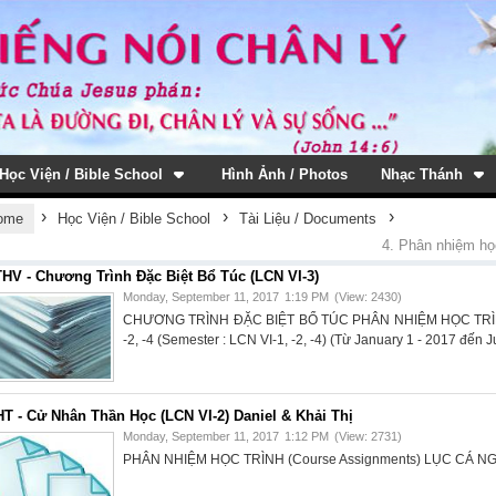
Học Viện / Bible School
Hình Ảnh / Photos
Nhạc Thánh
›
›
›
ome
Học Viện / Bible School
Tài Liệu / Documents
4. Phân nhiệm học
HV - Chương Trình Đặc Biệt Bổ Túc (LCN VI-3)
Monday, September 11, 2017
1:19 PM
(View: 2430)
CHƯƠNG TRÌNH ĐẶC BIỆT BỔ TÚC PHÂN NHIỆM HỌC TRÌNH 
-2, -4 (Semester : LCN VI-1, -2, -4) (Từ January 1 - 2017 đến 
T - Cử Nhân Thần Học (LCN VI-2) Daniel & Khải Thị
Monday, September 11, 2017
1:12 PM
(View: 2731)
PHÂN NHIỆM HỌC TRÌNH (Course Assignments) LỤC CÁ NGUY