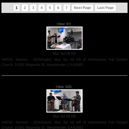
1
2
3
4
5
6
7
Next Page
Last Page
VNFGC Sermon - 2026Aug02
(View: 97)
Mục Sư Vũ Hồ
VNFGC Sermon - 2026Aug02, Mục Sư Vũ Hồ of Vietnamese Full Gospel
Church, 14381 Magnolia St., Westminster, CA 92683
Read More
VNFGC Sermon - 2026July26
(View: 520)
Mục Sư Vũ Hồ
VNFGC Sermon - 2026July26, Mục Sư Vũ Hồ of Vietnamese Full Gospel
Church, 14381 Magnolia St., Westminster, CA 92683