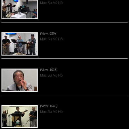
Mục Sư Vũ Hồ
VNFGC Sermon - 2026July26
(View: 520)
Mục Sư Vũ Hồ
VNFGC Sermon - 2026July19
(View: 1018)
Mục Sư Vũ Hồ
VNFGC Sermon - 2026July12
(View: 1646)
Mục Sư Vũ Hồ