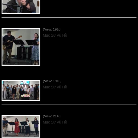
Vnfgc Sermon - 2026Jun28
(View: 1916)
Mục Sư Vũ Hồ
Sống Biệt Riêng Cho Chúa Cha - Father's Day - 2026Jun21
(View: 1916)
Mục Sư Vũ Hồ
Ơn Tứ Để Sống Trong Thời Kỳ Cuối - 2026Jun14
(View: 2143)
Mục Sư Vũ Hồ