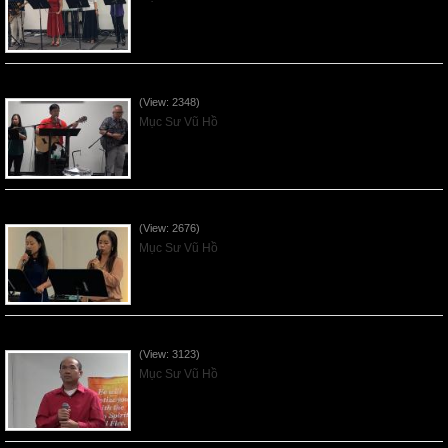
Mục Đích của Các Ân Tứ - 2026Jun07
(View: 2348)
Mục Sư Vũ Hồ
Các Ơn Tứ Thiêng Liên - 2026May31
(View: 2676)
Mục Sư Vũ Hồ
Thần Linh Năng Quyền - 2026May24
(View: 3123)
Mục Sư Vũ Hồ