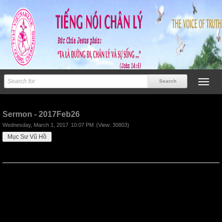
Previous
Next
Sermon - 2017Feb26
Wednesday, March 1, 2017
10:07 PM
(View: 30803)
Mục Sư Vũ Hồ