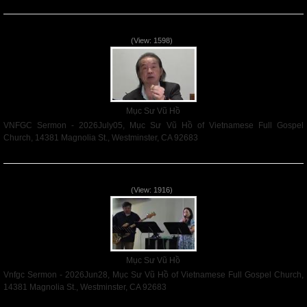
Read More
VNFGC Sermon - 2026July05
(View: 1598)
Mục Sư Vũ Hồ
VNFGC Sermon - 2026July05, Mục Sư Vũ Hồ of Vietnamese Full Gospel
Church, 14381 Magnolia St., Westminster, CA 92683
Read More
Vnfgc Sermon - 2026Jun28
(View: 1916)
Mục Sư Vũ Hồ
Vnfgc Sermon - 2026Jun28, Mục Sư Vũ Hồ of Vietnamese Full Gospel Church,
14381 Magnolia St., Westminster, CA 92683
Read More