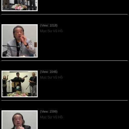
VNFGC Sermon - 2026July19
(View: 1018)
Mục Sư Vũ Hồ
VNFGC Sermon - 2026July12
(View: 1646)
Mục Sư Vũ Hồ
VNFGC Sermon - 2026July05
(View: 1599)
Mục Sư Vũ Hồ