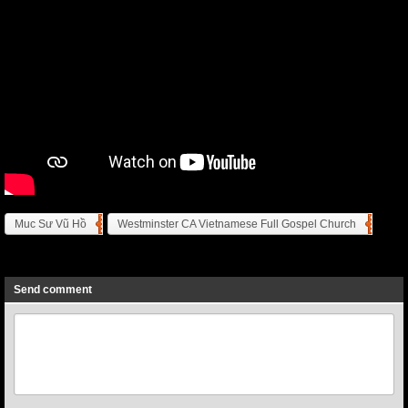
Muc Sư Vũ Hồ
Westminster CA Vietnamese Full Gospel Church
Previous
Next
Send comment