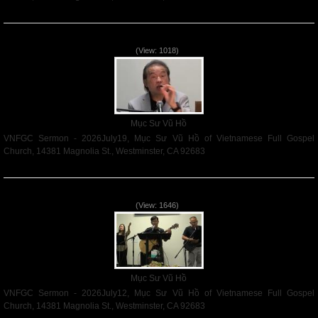
Read More
VNFGC Sermon - 2026July19
(View: 1018)
Mục Sư Vũ Hồ
VNFGC Sermon - 2026July19, Mục Sư Vũ Hồ of Vietnamese Full Gospel
Church, 14381 Magnolia St., Westminster, CA 92683
Read More
VNFGC Sermon - 2026July12
(View: 1646)
Mục Sư Vũ Hồ
VNFGC Sermon - 2026July12, Mục Sư Vũ Hồ of Vietnamese Full Gospel
Church, 14381 Magnolia St., Westminster, CA 92683