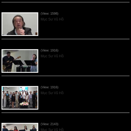
VNFGC Sermon - 2026July05
(View: 1598)
Mục Sư Vũ Hồ
Vnfgc Sermon - 2026Jun28
(View: 1916)
Mục Sư Vũ Hồ
Sống Biệt Riêng Cho Chúa Cha - Father's Day - 2026Jun21
(View: 1916)
Mục Sư Vũ Hồ
Ơn Tứ Để Sống Trong Thời Kỳ Cuối - 2026Jun14
(View: 2143)
Mục Sư Vũ Hồ