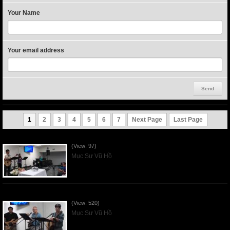
Your Name
Your email address
1
2
3
4
5
6
7
Next Page
Last Page
VNFGC Sermon - 2026Aug02
(View: 97)
Mục Sư Vũ Hồ
VNFGC Sermon - 2026July26
(View: 520)
Mục Sư Vũ Hồ