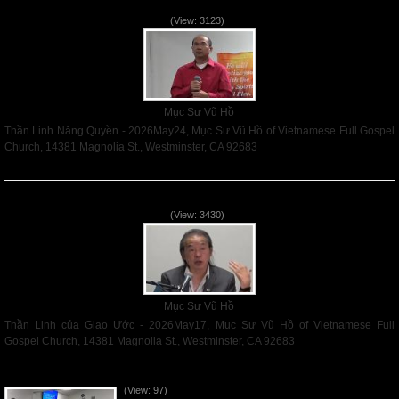
Thần Linh Năng Quyền - 2026May24
(View: 3123)
Mục Sư Vũ Hồ
Thần Linh Năng Quyền - 2026May24, Mục Sư Vũ Hồ of Vietnamese Full Gospel
Church, 14381 Magnolia St., Westminster, CA 92683
Read More
Thần Linh của Giao Ước - 2026May17
(View: 3430)
Mục Sư Vũ Hồ
Thần Linh của Giao Ước - 2026May17, Mục Sư Vũ Hồ of Vietnamese Full
Gospel Church, 14381 Magnolia St., Westminster, CA 92683
Read More
VNFGC Sermon - 2026Aug02
(View: 97)