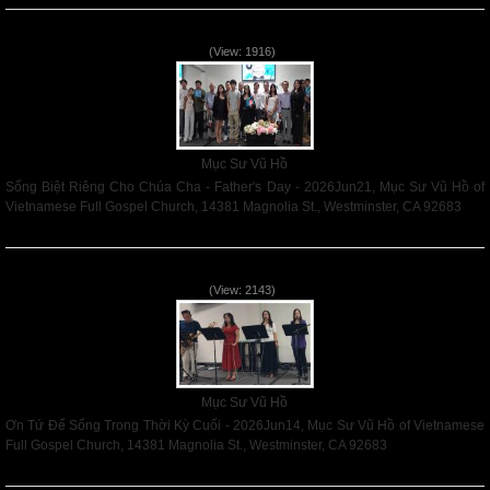
Sống Biệt Riêng Cho Chúa Cha - Father's Day - 2026Jun21
(View: 1916)
Mục Sư Vũ Hồ
Sống Biệt Riêng Cho Chúa Cha - Father's Day - 2026Jun21, Mục Sư Vũ Hồ of
Vietnamese Full Gospel Church, 14381 Magnolia St., Westminster, CA 92683
Read More
Ơn Tứ Để Sống Trong Thời Kỳ Cuối - 2026Jun14
(View: 2143)
Mục Sư Vũ Hồ
Ơn Tứ Để Sống Trong Thời Kỳ Cuối - 2026Jun14, Mục Sư Vũ Hồ of Vietnamese
Full Gospel Church, 14381 Magnolia St., Westminster, CA 92683
Read More