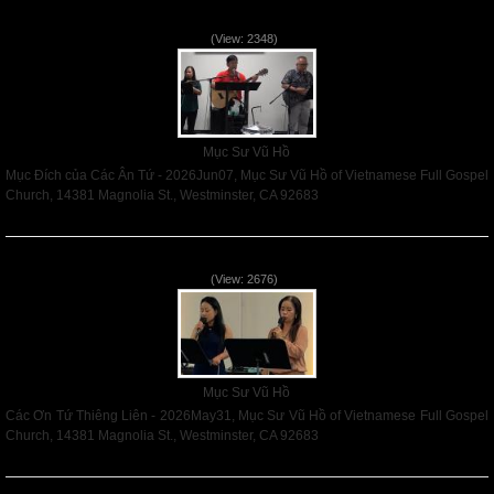
Mục Đích của Các Ân Tứ - 2026Jun07
(View: 2348)
Mục Sư Vũ Hồ
Mục Đích của Các Ân Tứ - 2026Jun07, Mục Sư Vũ Hồ of Vietnamese Full Gospel
Church, 14381 Magnolia St., Westminster, CA 92683
Read More
Các Ơn Tứ Thiêng Liên - 2026May31
(View: 2676)
Mục Sư Vũ Hồ
Các Ơn Tứ Thiêng Liên - 2026May31, Mục Sư Vũ Hồ of Vietnamese Full Gospel
Church, 14381 Magnolia St., Westminster, CA 92683
Read More