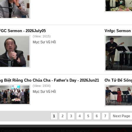
GC Sermon - 2026July05
Vnfgc Sermon 
(View: 1615)
Mục Sư Vũ Hồ
g Biệt Riêng Cho Chúa Cha - Father's Day - 2026Jun21
Ơn Tứ Để Sống
(View: 1934)
Mục Sư Vũ Hồ
1
2
3
4
5
6
7
Next Page
Copyright © 2026
tiengnoichanly.org
All rights reserved