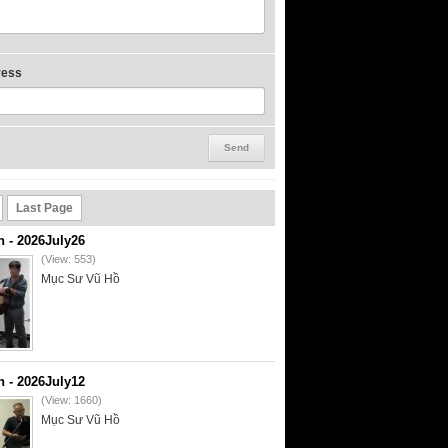
ress
Last Page
- 2026July26
(View: 553)
Mục Sư Vũ Hồ
- 2026July12
(View: 1660)
Mục Sư Vũ Hồ