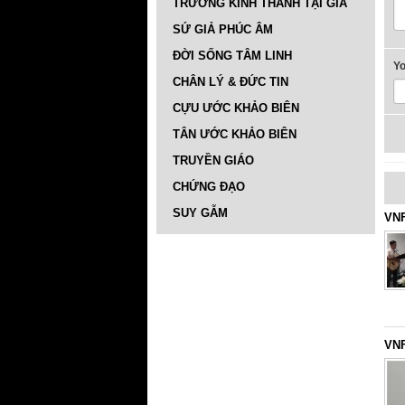
TRƯỜNG KINH THÁNH TẠI GIA
SỨ GIẢ PHÚC ÂM
ĐỜI SỐNG TÂM LINH
Y
CHÂN LÝ & ĐỨC TIN
CỰU ƯỚC KHẢO BIÊN
TÂN ƯỚC KHẢO BIÊN
TRUYỀN GIÁO
CHỨNG ĐẠO
SUY GẪM
VNF
VNF