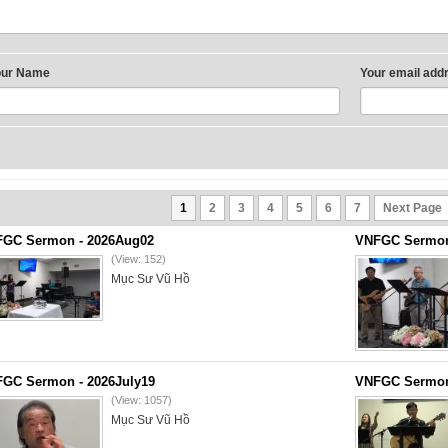
our Name
Your email add
1
2
3
4
5
6
7
Next Page
GC Sermon - 2026Aug02
VNFGC Sermon 
(View: 152)
Mục Sư Vũ Hồ
GC Sermon - 2026July19
VNFGC Sermon 
(View: 1057)
Mục Sư Vũ Hồ