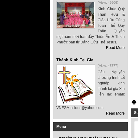
(View: 45606)
Kính Chúc Quý
Thân Hữu &
Giáo Hữu Cùng
Toàn Thể Quý
Thân Quyến
một năm mới tràn đầy Thiên Ân & Thiên
Phước ban từ Đấng Cứu Thế Jesus.
Read More
Thánh Kinh Tại Gia
(View: 45777)
Cầu Nguyện
chương trình tốt
nghiệp kinh
thánh tại gia Xin
liên lạc email:
VNFGMissions@yahoo.com
S
Read More
Menu