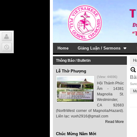
Home
Giảng Luận / Sermons
H
Thông Báo / Bulletin
Lễ Thờ Phượng
Bà
(View: 44696)
Hội Thánh Phúc
Sund
Âm - 14381
M
Magnolia St.
Westminster,
CA 92683
(NorthWest corner of Magnolia/Hazard).
Liên lạc: vuxh2916@gmail.com
Read More
Chúc Mừng Năm Mới