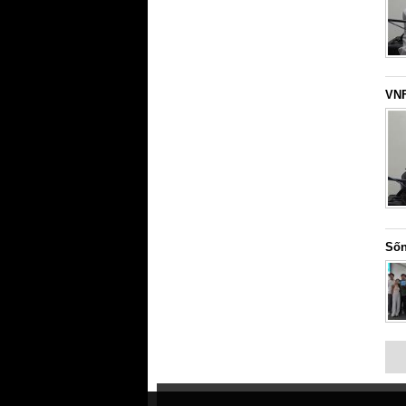
VNF
Sốn