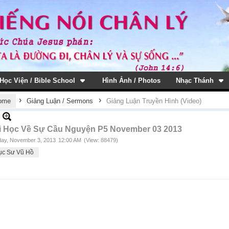
Học Viện / Bible School
Hình Ảnh / Photos
Nhạc Thánh
›
›
ome
Giảng Luận / Sermons
Giảng Luận Truyền Hình (Video)
i Học Về Sự Cầu Nguyện P5 November 03 2013
ay, November 3, 2013
12:00 AM
(View: 88479)
ục Sư Vũ Hồ