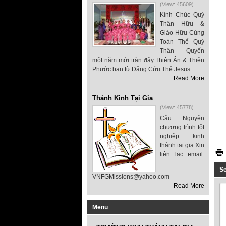
(View: 45609)
Kính Chúc Quý
Thân Hữu &
Giáo Hữu Cùng
Toàn Thể Quý
Thân Quyến
một năm mới tràn đầy Thiên Ân & Thiên
Phước ban từ Đấng Cứu Thế Jesus.
Read More
Thánh Kinh Tại Gia
(View: 45778)
Cầu Nguyện
chương trình tốt
nghiệp kinh
thánh tại gia Xin
liên lạc email:
S
VNFGMissions@yahoo.com
Read More
Menu