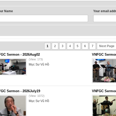
our Name
Your email add
1
2
3
4
5
6
7
Next Page
GC Sermon - 2026Aug02
VNFGC Sermon 
(View: 173)
Mục Sư Vũ Hồ
GC Sermon - 2026July19
VNFGC Sermon 
(View: 1072)
Mục Sư Vũ Hồ