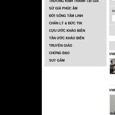
TRƯỜNG KINH THÁNH TẠI GIA
SỨ GIẢ PHÚC ÂM
Y
ĐỜI SỐNG TÂM LINH
CHÂN LÝ & ĐỨC TIN
CỰU ƯỚC KHẢO BIÊN
TÂN ƯỚC KHẢO BIÊN
TRUYỀN GIÁO
CHỨNG ĐẠO
VNF
SUY GẪM
VNF