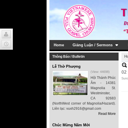
Home
Giảng Luận / Sermons
H
Thông Báo / Bulletin
Lễ Thờ Phượng
02
(View: 44698)
Hội Thánh Phúc
Sund
Âm - 14381
Magnolia St.
Westminster,
CA 92683
(NorthWest corner of Magnolia/Hazard).
Liên lạc: vuxh2916@gmail.com
Read More
Chúc Mừng Năm Mới