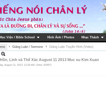
Học Viện / Bible School
Hình Ảnh / Photos
Nhạc Thánh
›
›
ome
Giảng Luận / Sermons
Giảng Luận Truyền Hình (Video)
 Hồn, Linh và Thể Xác August 11 2013 Muc su Kim Xuan
ay, August 11, 2013
12:00 AM
(View: 82997)