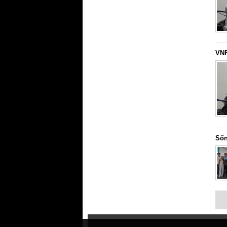
VNF
Sốn