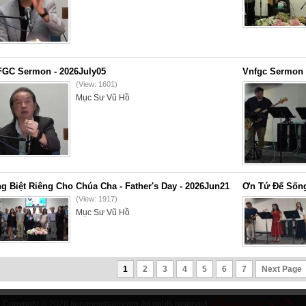
GC Sermon - 2026July05
Vnfgc Sermon 
(View: 1601)
Mục Sư Vũ Hồ
g Biệt Riêng Cho Chúa Cha - Father's Day - 2026Jun21
Ơn Tứ Để Sống
(View: 1917)
Mục Sư Vũ Hồ
1
2
3
4
5
6
7
Next Page
Copyright © 2026
tiengnoichanly.org
All rights reserved