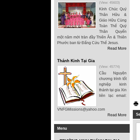
(View: 45603)
Kính Chúc Quý
Thân Hữu &
Giáo Hữu Cùng
Toàn Thể Quý
Thân Quyến
một năm mới tràn đầy Thiên Ân & Thiên
Phước ban từ Đấng Cứu Thế Jesus.
Read More
Thánh Kinh Tại Gia
(View: 45774)
Cầu Nguyện
chương trình tốt
nghiệp kinh
thánh tại gia Xin
liên lạc email:
VNFGMissions@yahoo.com
S
Read More
Menu