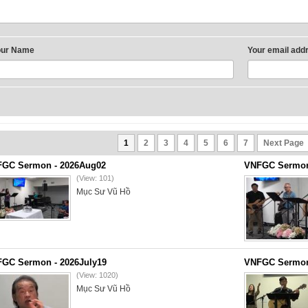
our Name
Your email add
1
2
3
4
5
6
7
Next Page
GC Sermon - 2026Aug02
VNFGC Sermon 
(View: 101)
Mục Sư Vũ Hồ
GC Sermon - 2026July19
VNFGC Sermon 
(View: 1020)
Mục Sư Vũ Hồ