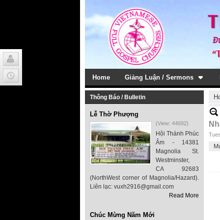
Home
Giảng Luận / Sermons
H
Thông Báo / Bulletin
Lễ Thờ Phượng
Nh
(View: 44692)
Hội Thánh Phúc
Tues
Âm - 14381
M
Magnolia St.
Westminster,
CA 92683
(NorthWest corner of Magnolia/Hazard).
Liên lạc: vuxh2916@gmail.com
Read More
Chúc Mừng Năm Mới