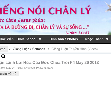
Học Viện / Bible School
Hình Ảnh / Photos
Nhạc Thánh
›
›
ome
Giảng Luận / Sermons
Giảng Luận Truyền Hình (Video)
ận Lãnh Lời Hứa Của Đức Chúa Trời P4 May 26 2013
day, May 28, 2013
12:00 AM
(View: 92072)
ục Sư Vũ Hồ