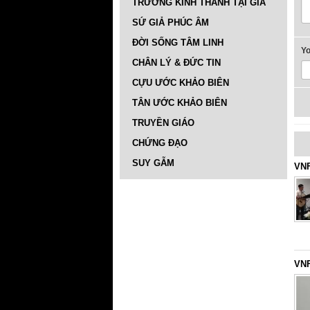
TRƯỜNG KINH THÁNH TẠI GIA
SỨ GIẢ PHÚC ÂM
ĐỜI SỐNG TÂM LINH
Y
CHÂN LÝ & ĐỨC TIN
CỰU ƯỚC KHẢO BIÊN
TÂN ƯỚC KHẢO BIÊN
TRUYỀN GIÁO
CHỨNG ĐẠO
SUY GẪM
VNF
VNF