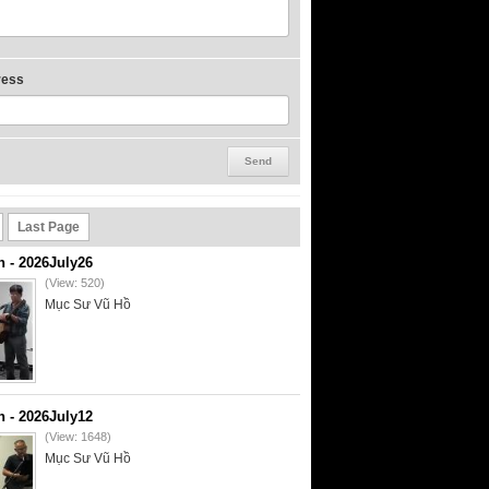
ress
Last Page
- 2026July26
(View: 520)
Mục Sư Vũ Hồ
- 2026July12
(View: 1648)
Mục Sư Vũ Hồ