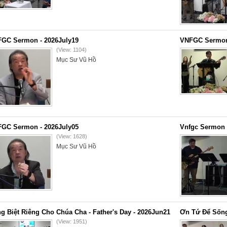
GC Sermon - 2026July19
VNFGC Sermon 
(View: 1104)
Mục Sư Vũ Hồ
GC Sermon - 2026July05
Vnfgc Sermon 
(View: 1628)
Mục Sư Vũ Hồ
g Biệt Riêng Cho Chúa Cha - Father's Day - 2026Jun21
Ơn Tứ Để Sống
(View: 1951)