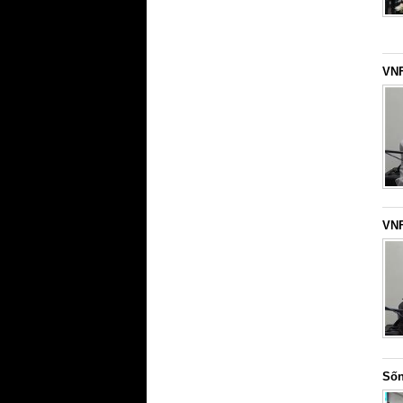
VNF
VNF
Sốn