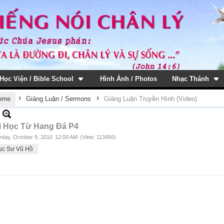
Học Viện / Bible School
Hình Ảnh / Photos
Nhạc Thánh
›
›
ome
Giảng Luận / Sermons
Giảng Luận Truyền Hình (Video)
i Học Từ Hang Đá P4
rday, October 9, 2010
12:00 AM
(View: 113456)
ục Sư Vũ Hồ