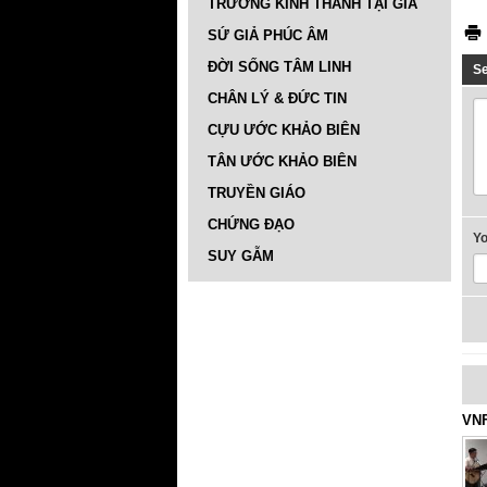
TRƯỜNG KINH THÁNH TẠI GIA
SỨ GIẢ PHÚC ÂM
ĐỜI SỐNG TÂM LINH
S
CHÂN LÝ & ĐỨC TIN
CỰU ƯỚC KHẢO BIÊN
TÂN ƯỚC KHẢO BIÊN
TRUYỀN GIÁO
CHỨNG ĐẠO
Y
SUY GẪM
VNF