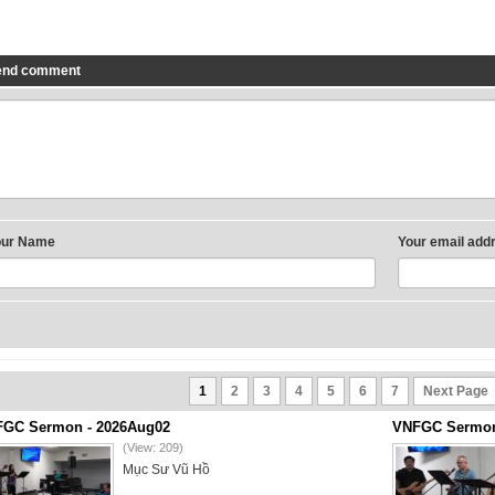
end comment
our Name
Your email add
1
2
3
4
5
6
7
Next Page
GC Sermon - 2026Aug02
VNFGC Sermon 
(View: 209)
Mục Sư Vũ Hồ