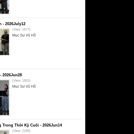
- 2026July12
(View: 1677)
Mục Sư Vũ Hồ
- 2026Jun28
(View: 1952)
Mục Sư Vũ Hồ
 Trong Thời Kỳ Cuối - 2026Jun14
(View: 2180)