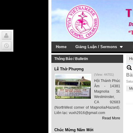
Home
Giảng Luận / Sermons
H
Thông Báo / Bulletin
Lễ Thờ Phượng
Bà
(View: 44701)
Hội Thánh Phúc
Satu
Âm - 14381
M
Magnolia St.
Westminster,
CA 92683
(NorthWest corner of Magnolia/Hazard).
Liên lạc: vuxh2916@gmail.com
Read More
Chúc Mừng Năm Mới