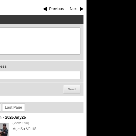
Previous
Next
ress
Last Page
- 2026July26
(View: 590)
Mục Sư Vũ Hồ