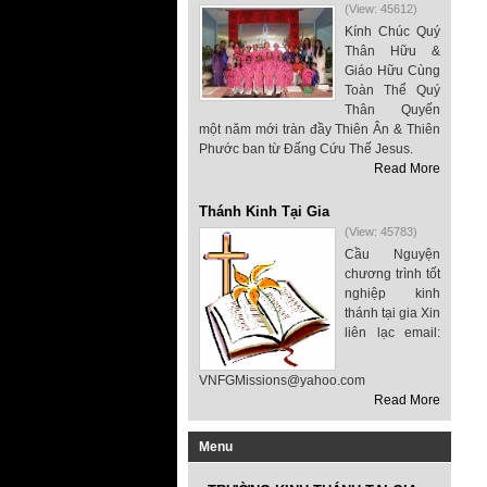
(View: 45612)
Kính Chúc Quý
Thân Hữu &
Giáo Hữu Cùng
Toàn Thể Quý
Thân Quyến
một năm mới tràn đầy Thiên Ân & Thiên
Phước ban từ Đấng Cứu Thế Jesus.
Read More
Thánh Kinh Tại Gia
(View: 45783)
Cầu Nguyện
chương trình tốt
nghiệp kinh
thánh tại gia Xin
liên lạc email:
VNFGMissions@yahoo.com
Read More
Menu