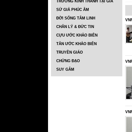
TRƯỜNG KINH THÁNH TẠI GIA
SỨ GIẢ PHÚC ÂM
ĐỜI SỐNG TÂM LINH
VNF
CHÂN LÝ & ĐỨC TIN
CỰU ƯỚC KHẢO BIÊN
TÂN ƯỚC KHẢO BIÊN
TRUYỀN GIÁO
CHỨNG ĐẠO
VNF
SUY GẪM
VNF