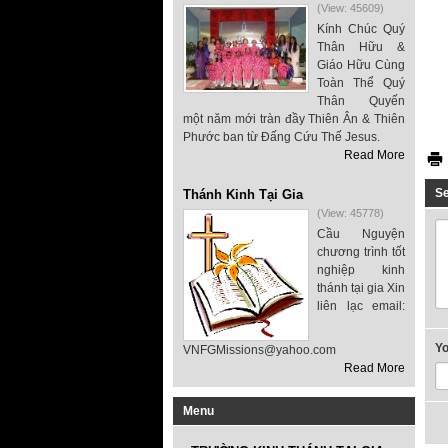
(View: 45609)
Kính Chúc Quý
Thân Hữu &
Giáo Hữu Cùng
Toàn Thể Quý
Thân Quyến
một năm mới tràn đầy Thiên Ân & Thiên
Phước ban từ Đấng Cứu Thế Jesus.
Read More
S
Thánh Kinh Tại Gia
(View: 45778)
Cầu Nguyện
chương trình tốt
nghiệp kinh
thánh tại gia Xin
liên lạc email:
Y
VNFGMissions@yahoo.com
Read More
Menu