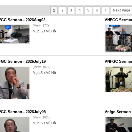
1
2
3
4
5
6
7
Next Page
GC Sermon - 2026Aug02
VNFGC Sermon 
(View: 177)
Mục Sư Vũ Hồ
GC Sermon - 2026July19
VNFGC Sermon 
(View: 1072)
Mục Sư Vũ Hồ
GC Sermon - 2026July05
Vnfgc Sermon 
(View: 1625)
Mục Sư Vũ Hồ