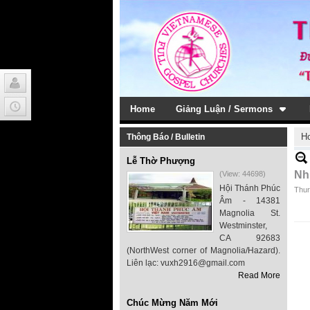
Home
Giảng Luận / Sermons
H
Thông Báo / Bulletin
Lễ Thờ Phượng
Nh
(View: 44698)
Hội Thánh Phúc
Thur
Âm - 14381
Magnolia St.
Westminster,
CA 92683
(NorthWest corner of Magnolia/Hazard).
Liên lạc: vuxh2916@gmail.com
Read More
Chúc Mừng Năm Mới