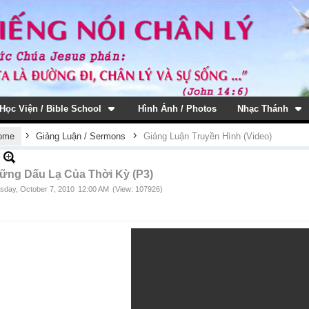
Học Viện / Bible School
Hình Ảnh / Photos
Nhạc Thánh
›
›
ome
Giảng Luận / Sermons
Giảng Luận Truyền Hình (Video)
ững Dấu Lạ Của Thời Kỳ (P3)
sday, October 7, 2010
12:00 AM
(View: 107926)