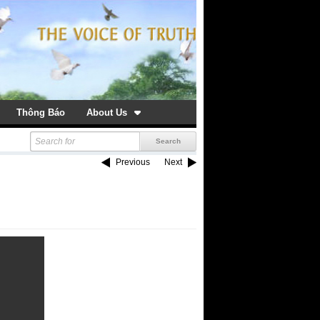
Thông Báo
About Us
Previous
Next