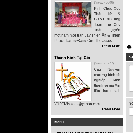
(View: 45606)
Kính Chúc Quý
Thân Hữu &
Giáo Hữu Cùng
Toàn Thể Quý
Thân Quyến
một năm mới tràn đầy Thiên Ân & Thiên
Phước ban từ Đấng Cứu Thế Jesus.
Read More
S
Thánh Kinh Tại Gia
(View: 45777)
Cầu Nguyện
chương trình tốt
nghiệp kinh
thánh tại gia Xin
liên lạc email:
Y
VNFGMissions@yahoo.com
Read More
Menu