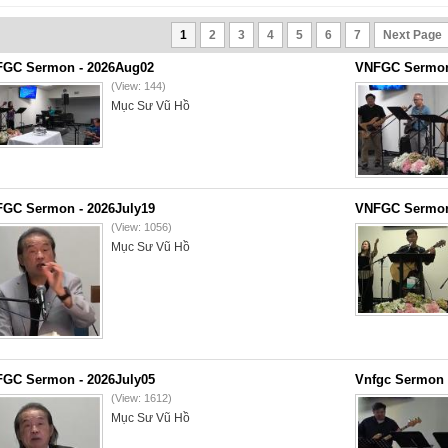
1
2
3
4
5
6
7
Next Page
GC Sermon - 2026Aug02
VNFGC Sermon 
(View: 144)
Mục Sư Vũ Hồ
GC Sermon - 2026July19
VNFGC Sermon 
(View: 1056)
Mục Sư Vũ Hồ
GC Sermon - 2026July05
Vnfgc Sermon 
(View: 1612)
Mục Sư Vũ Hồ