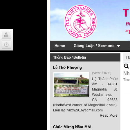
Home
Giảng Luận / Sermons
H
Thông Báo / Bulletin
Lễ Thờ Phượng
Nh
(View: 44695)
Hội Thánh Phúc
Thur
Âm - 14381
Magnolia St.
Westminster,
CA 92683
(NorthWest corner of Magnolia/Hazard).
Liên lạc: vuxh2916@gmail.com
Read More
Chúc Mừng Năm Mới