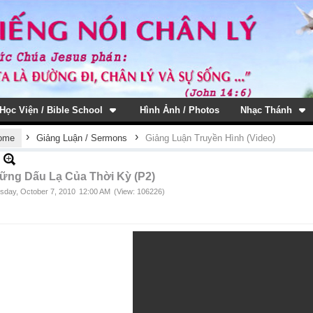
Học Viện / Bible School
Hình Ảnh / Photos
Nhạc Thánh
›
›
ome
Giảng Luận / Sermons
Giảng Luận Truyền Hình (Video)
ững Dấu Lạ Của Thời Kỳ (P2)
sday, October 7, 2010
12:00 AM
(View: 106226)