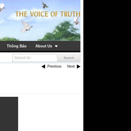
Thông Báo
About Us
Previous
Next