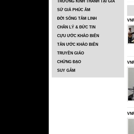
TRƯỜNG KINH THÁNH TẠI GIA
SỨ GIẢ PHÚC ÂM
ĐỜI SỐNG TÂM LINH
VNF
CHÂN LÝ & ĐỨC TIN
CỰU ƯỚC KHẢO BIÊN
TÂN ƯỚC KHẢO BIÊN
TRUYỀN GIÁO
CHỨNG ĐẠO
VNF
SUY GẪM
VNF