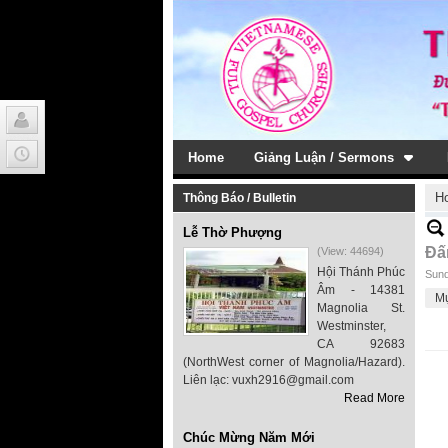
Home
Giảng Luận / Sermons
H
Thông Báo / Bulletin
Lễ Thờ Phượng
Đấ
(View: 44694)
Hội Thánh Phúc
Sund
Âm - 14381
M
Magnolia St.
Westminster,
CA 92683
(NorthWest corner of Magnolia/Hazard).
Liên lạc: vuxh2916@gmail.com
Read More
Chúc Mừng Năm Mới