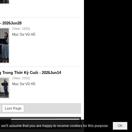
- 2026Jun28
(View: 1920)
Mục Sư Vũ Hồ
 Trong Thời Kỳ Cuối - 2026Jun14
(View: 2152)
Mục Sư Vũ Hồ
Last Page
we'll assume that you are happy to receive cookies for this purpose.
OK