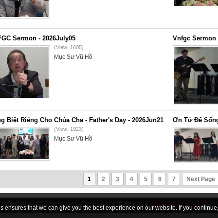
GC Sermon - 2026July05
Vnfgc Sermon 
(View: 1605)
Mục Sư Vũ Hồ
g Biệt Riêng Cho Chúa Cha - Father's Day - 2026Jun21
Ơn Tứ Để Sống
(View: 1923)
Mục Sư Vũ Hồ
1
2
3
4
5
6
7
Next Page
Copyright © 2026
tiengnoichanly.org
All rights reserved
 ensures that we can give you the best experience on our website. If you continue, 