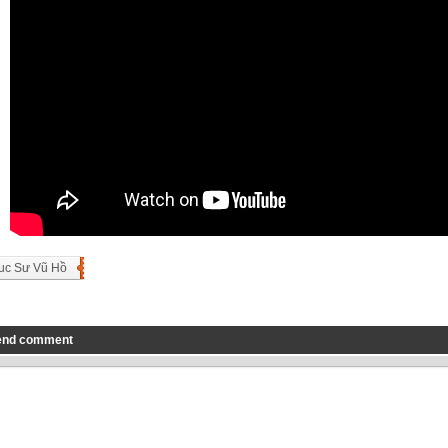
uc Sư Vũ Hồ
end comment