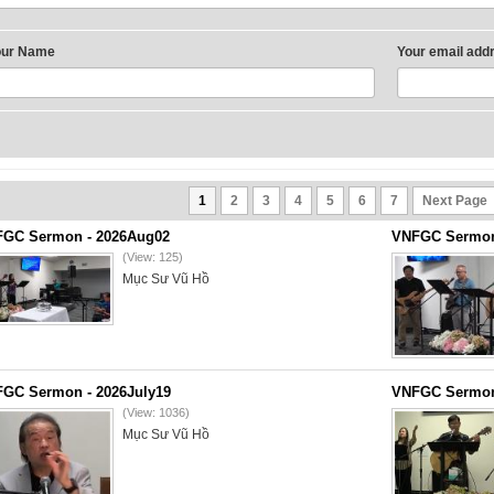
our Name
Your email add
1
2
3
4
5
6
7
Next Page
GC Sermon - 2026Aug02
VNFGC Sermon 
(View: 125)
Mục Sư Vũ Hồ
GC Sermon - 2026July19
VNFGC Sermon 
(View: 1036)
Mục Sư Vũ Hồ