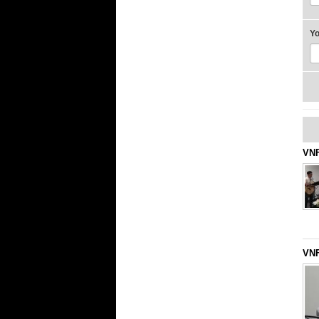
Y
VNF
VNF