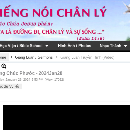
Học Viện / Bible School
Hình Ảnh / Photos
Nhạc Thánh
›
›
ome
Giảng Luận / Sermons
Giảng Luận Truyền Hình (Video)
ng Chúc Phước - 2024Jan28
ay, January 28, 2024
6:53 PM
(View: 17032)
ục Sư Vũ Hồ