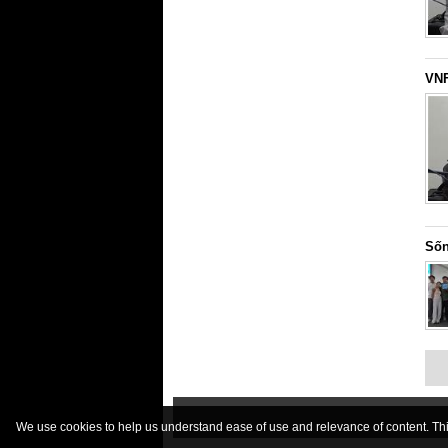
VNF
Sốn
We use cookies to help us understand ease of use and relevance of content. This