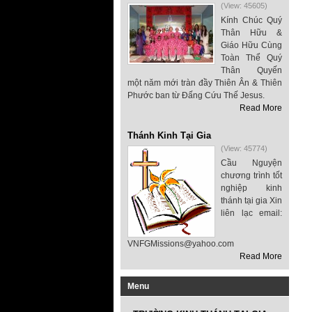
(View: 45605)
Kính Chúc Quý
Thân Hữu &
Giáo Hữu Cùng
Toàn Thể Quý
Thân Quyến
một năm mới tràn đầy Thiên Ân & Thiên
Phước ban từ Đấng Cứu Thế Jesus.
Read More
Thánh Kinh Tại Gia
(View: 45774)
Cầu Nguyện
chương trình tốt
nghiệp kinh
thánh tại gia Xin
liên lạc email:
VNFGMissions@yahoo.com
Read More
Menu