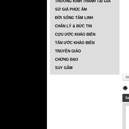
TRƯỜNG KINH THÁNH TẠI GIA
SỨ GIẢ PHÚC ÂM
ĐỜI SỐNG TÂM LINH
CHÂN LÝ & ĐỨC TIN
CỰU ƯỚC KHẢO BIÊN
TÂN ƯỚC KHẢO BIÊN
TRUYỀN GIÁO
CHỨNG ĐẠO
SUY GẪM
M
S