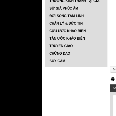
TRƯỜNG KINH THÁNH TẠI GIA
SỨ GIẢ PHÚC ÂM
ĐỜI SỐNG TÂM LINH
CHÂN LÝ & ĐỨC TIN
CỰU ƯỚC KHẢO BIÊN
TÂN ƯỚC KHẢO BIÊN
TRUYỀN GIÁO
CHỨNG ĐẠO
SUY GẪM
M
S