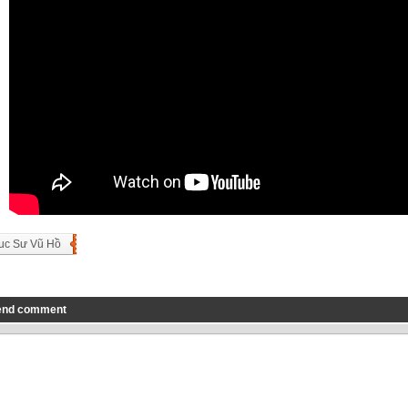
uc Sư Vũ Hồ
end comment