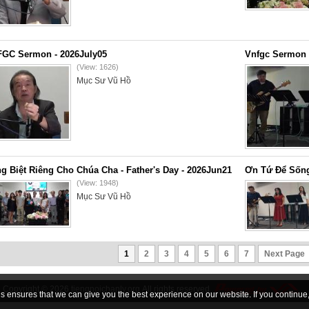
GC Sermon - 2026July05
Vnfgc Sermon 
(View: 1626)
Mục Sư Vũ Hồ
g Biệt Riêng Cho Chúa Cha - Father's Day - 2026Jun21
Ơn Tứ Để Sống
(View: 1948)
Mục Sư Vũ Hồ
1
2
3
4
5
6
7
Next Page
Copyright © 2026
tiengnoichanly.org
All rights reserved
 ensures that we can give you the best experience on our website. If you continue, 