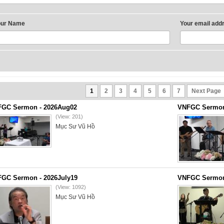
our Name
Your email add
1
2
3
4
5
6
7
Next Page
GC Sermon - 2026Aug02
VNFGC Sermon 
(View: 201)
Mục Sư Vũ Hồ
GC Sermon - 2026July19
VNFGC Sermon 
(View: 1092)
Mục Sư Vũ Hồ