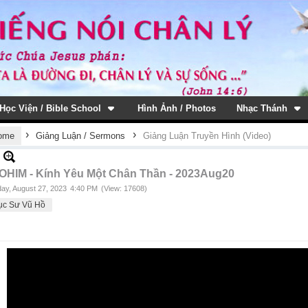
Học Viện / Bible School
Hình Ảnh / Photos
Nhạc Thánh
›
›
ome
Giảng Luận / Sermons
Giảng Luận Truyền Hình (Video)
OHIM - Kính Yêu Một Chân Thần - 2023Aug20
ay, August 27, 2023
4:40 PM
(View: 17608)
ục Sư Vũ Hồ