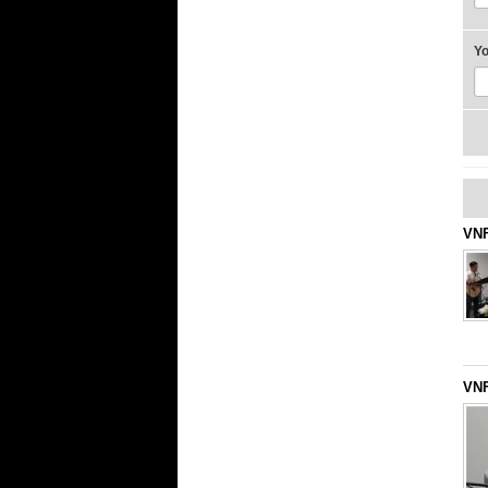
Y
VNF
VNF