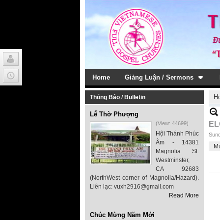
Home
Giảng Luận / Sermons
H
Thông Báo / Bulletin
Lễ Thờ Phượng
EL
(View: 44699)
Hội Thánh Phúc
Sund
Âm - 14381
M
Magnolia St.
Westminster,
CA 92683
(NorthWest corner of Magnolia/Hazard).
Liên lạc: vuxh2916@gmail.com
Read More
Chúc Mừng Năm Mới