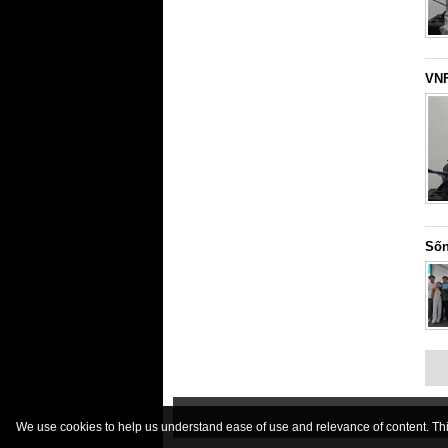
VNF
Sốn
We use cookies to help us understand ease of use and relevance of content. This