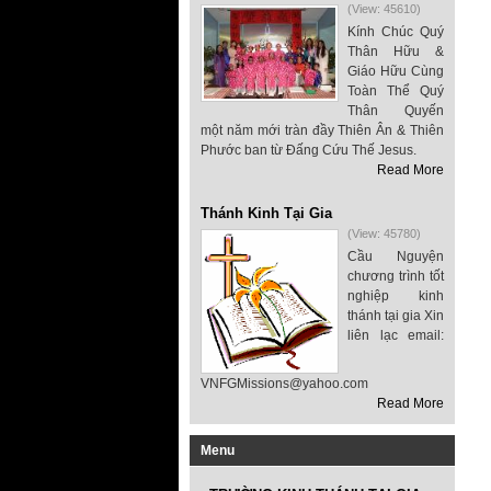
(View: 45610)
Kính Chúc Quý
Thân Hữu &
Giáo Hữu Cùng
Toàn Thể Quý
Thân Quyến
một năm mới tràn đầy Thiên Ân & Thiên
Phước ban từ Đấng Cứu Thế Jesus.
Read More
Thánh Kinh Tại Gia
(View: 45780)
Cầu Nguyện
chương trình tốt
nghiệp kinh
thánh tại gia Xin
liên lạc email:
VNFGMissions@yahoo.com
Read More
Menu