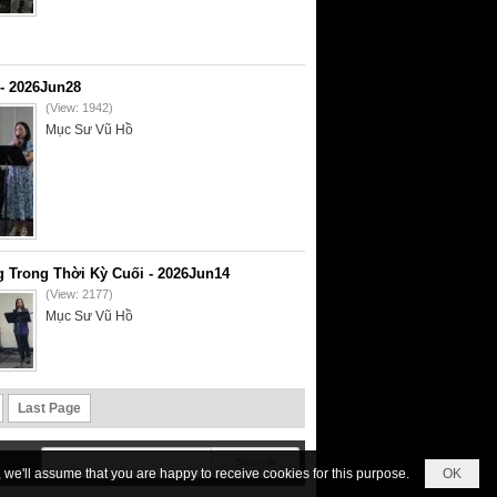
- 2026Jun28
(View: 1942)
Mục Sư Vũ Hồ
 Trong Thời Kỳ Cuối - 2026Jun14
(View: 2177)
Mục Sư Vũ Hồ
Last Page
we'll assume that you are happy to receive cookies for this purpose.
OK