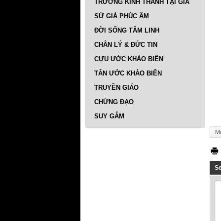
TRƯỜNG KINH THÁNH TẠI GIA
SỨ GIẢ PHÚC ÂM
ĐỜI SỐNG TÂM LINH
CHÂN LÝ & ĐỨC TIN
CỰU ƯỚC KHẢO BIÊN
TÂN ƯỚC KHẢO BIÊN
TRUYỀN GIÁO
CHỨNG ĐẠO
SUY GẪM
M
S