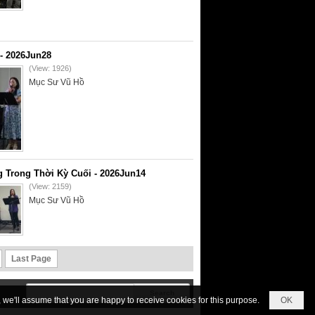
- 2026Jun28
(View: 1926)
Mục Sư Vũ Hồ
 Trong Thời Kỳ Cuối - 2026Jun14
(View: 2159)
Mục Sư Vũ Hồ
Last Page
we'll assume that you are happy to receive cookies for this purpose.
OK