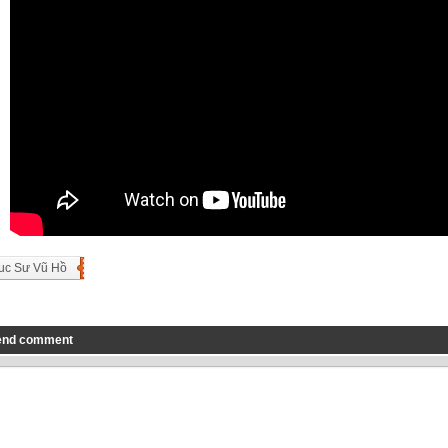
uc Sư Vũ Hồ
end comment