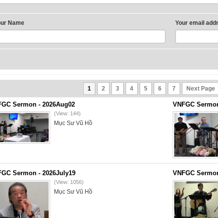
our Name
Your email add
1
2
3
4
5
6
7
Next Page
GC Sermon - 2026Aug02
VNFGC Sermon 
(View: 144)
Mục Sư Vũ Hồ
GC Sermon - 2026July19
VNFGC Sermon 
(View: 1056)
Mục Sư Vũ Hồ