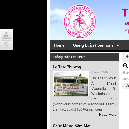
Home
Giảng Luận / Sermons
H
Thông Báo / Bulletin
Lễ Thờ Phượng
Sự
(View: 44695)
Hội Thánh Phúc
Mond
Âm - 14381
M
Magnolia St.
Westminster,
CA 92683
(NorthWest corner of Magnolia/Hazard).
Liên lạc: vuxh2916@gmail.com
Read More
Chúc Mừng Năm Mới