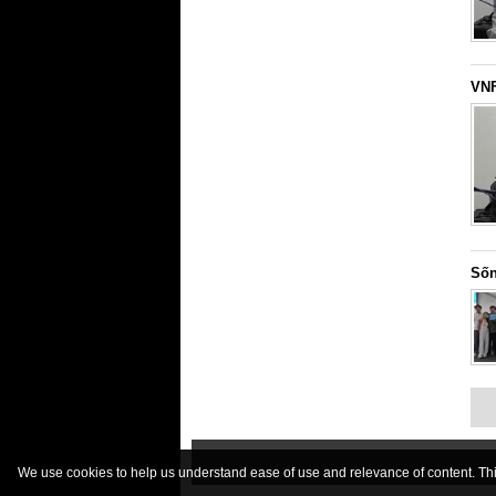
VNF
Sốn
We use cookies to help us understand ease of use and relevance of content. This