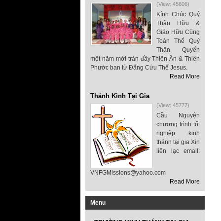
(View: 45606)
Kính Chúc Quý
Thân Hữu &
Giáo Hữu Cùng
Toàn Thể Quý
Thân Quyến
một năm mới tràn đầy Thiên Ân & Thiên
Phước ban từ Đấng Cứu Thế Jesus.
Read More
Thánh Kinh Tại Gia
(View: 45777)
Cầu Nguyện
chương trình tốt
nghiệp kinh
thánh tại gia Xin
liên lạc email:
VNFGMissions@yahoo.com
Read More
Menu