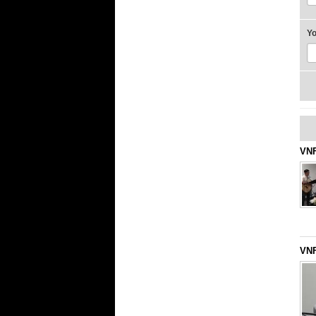
Y
VNF
VNF