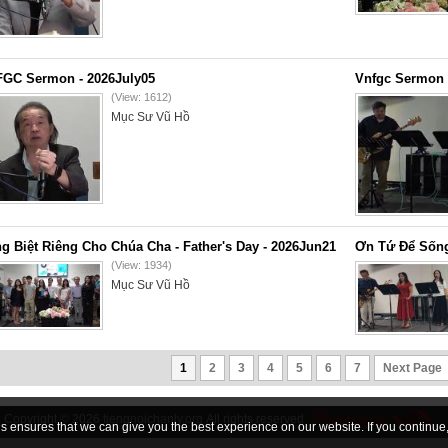
GC Sermon - 2026July05
Vnfgc Sermon 
(View: 1612)
Mục Sư Vũ Hồ
g Biệt Riêng Cho Chúa Cha - Father's Day - 2026Jun21
Ơn Tứ Để Sống
(View: 1934)
Mục Sư Vũ Hồ
1
2
3
4
5
6
7
Next Page
Copyright © 2026
tiengnoichanly.org
All rights reserved
 ensures that we can give you the best experience on our website. If you continue, 