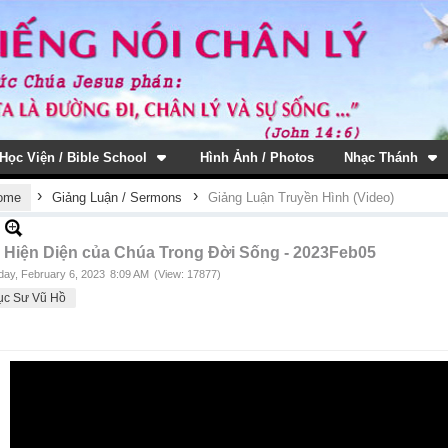
Học Viện / Bible School
Hình Ảnh / Photos
Nhạc Thánh
›
›
ome
Giảng Luận / Sermons
Giảng Luận Truyền Hình (Video)
 Hiện Diện của Chúa Trong Đời Sống - 2023Feb05
ay, February 6, 2023
8:09 AM
(View: 17877)
ục Sư Vũ Hồ