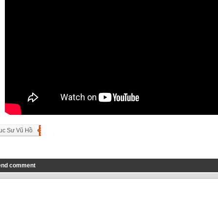
uc Sư Vũ Hồ
end comment