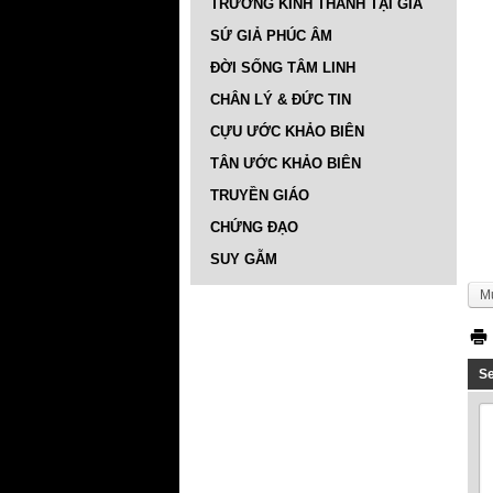
TRƯỜNG KINH THÁNH TẠI GIA
SỨ GIẢ PHÚC ÂM
ĐỜI SỐNG TÂM LINH
CHÂN LÝ & ĐỨC TIN
CỰU ƯỚC KHẢO BIÊN
TÂN ƯỚC KHẢO BIÊN
TRUYỀN GIÁO
CHỨNG ĐẠO
SUY GẪM
M
S