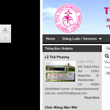
Home
Giảng Luận / Sermons
H
Thông Báo / Bulletin
Lễ Thờ Phượng
Vu
(View: 44701)
Hội Thánh Phúc
Mond
Âm - 14381
M
Magnolia St.
Westminster,
CA 92683
(NorthWest corner of Magnolia/Hazard).
Liên lạc: vuxh2916@gmail.com
Read More
Chúc Mừng Năm Mới