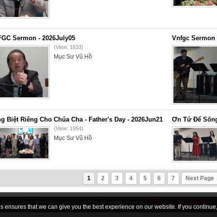
GC Sermon - 2026July05
Vnfgc Sermon 
(View: 1633)
Mục Sư Vũ Hồ
g Biệt Riêng Cho Chúa Cha - Father's Day - 2026Jun21
Ơn Tứ Để Sống
(View: 1954)
Mục Sư Vũ Hồ
1
2
3
4
5
6
7
Next Page
Copyright © 2026
tiengnoichanly.org
All rights reserved
 ensures that we can give you the best experience on our website. If you continue, 