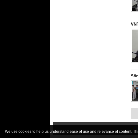
VNF
Sốn
We use cookies to help us understand ease of use and relevance of content. This