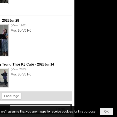
- 2026Jun28
(View: 1962)
Mục Sư Vũ Hồ
 Trong Thời Kỳ Cuối - 2026Jun14
(View: 2183)
Mục Sư Vũ Hồ
Last Page
we'll assume that you are happy to receive cookies for this purpose.
OK