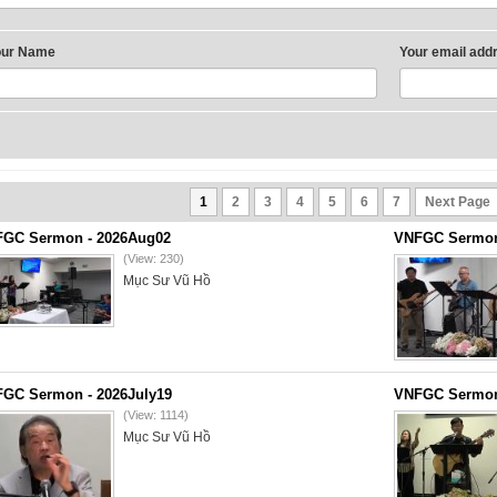
our Name
Your email add
1
2
3
4
5
6
7
Next Page
GC Sermon - 2026Aug02
VNFGC Sermon 
(View: 230)
Mục Sư Vũ Hồ
GC Sermon - 2026July19
VNFGC Sermon 
(View: 1114)
Mục Sư Vũ Hồ