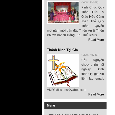
(View: 45612)
Kính Chúc Quý
Thân Hữu &
Giáo Hữu Cùng
Toàn Thể Quý
Thân Quyến
một năm mới tràn đầy Thiên Ân & Thiên
Phước ban từ Đấng Cứu Thế Jesus.
Read More
Thánh Kinh Tại Gia
(View: 45783)
Cầu Nguyện
chương trình tốt
nghiệp kinh
thánh tại gia Xin
liên lạc email:
VNFGMissions@yahoo.com
Read More
Menu