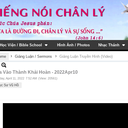
Học Viện / Bible School
Hình Ảnh / Photos
Nhạc Thánh
›
›
ome
Giảng Luận / Sermons
Giảng Luận Truyền Hình (Video)
a Vào Thành Khải Hoàn - 2022Apr10
ay, April 11, 2022
7:52 AM
(View: 20561)
ục Sư Vũ Hồ