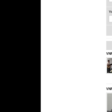
Y
VNF
VNF