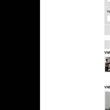
Y
VNF
VNF