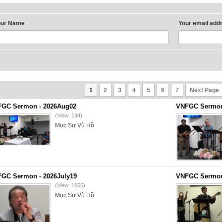
our Name
Your email add
1
2
3
4
5
6
7
Next Page
GC Sermon - 2026Aug02
VNFGC Sermon 
(View: 144)
Mục Sư Vũ Hồ
GC Sermon - 2026July19
VNFGC Sermon 
(View: 1056)
Mục Sư Vũ Hồ