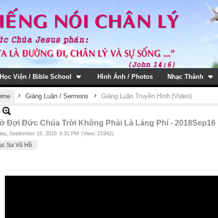
Học Viện / Bible School
Hình Ảnh / Photos
Nhạc Thánh
›
›
ome
Giảng Luận / Sermons
Giảng Luận Truyền Hình (Video)
ờ Đợi Đức Chúa Trời Không Phải Là Lảng Phí - 2018Sep16
ay, September 16, 2018
6:31 PM
(View: 21942)
ục Sư Vũ Hồ