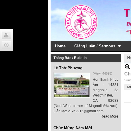
Home
Giảng Luận / Sermons
H
Thông Báo / Bulletin
Lễ Thờ Phượng
Ch
(View: 44695)
Hội Thánh Phúc
Sund
Âm - 14381
M
Magnolia St.
Westminster,
CA 92683
(NorthWest corner of Magnolia/Hazard).
Liên lạc: vuxh2916@gmail.com
Read More
Chúc Mừng Năm Mới