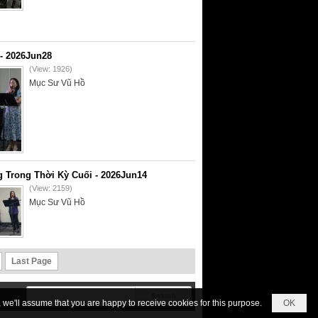
- 2026Jun28
(View: 1926)
Mục Sư Vũ Hồ
 Trong Thời Kỳ Cuối - 2026Jun14
(View: 2159)
Mục Sư Vũ Hồ
Last Page
we'll assume that you are happy to receive cookies for this purpose.
OK