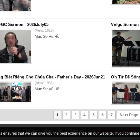
GC Sermon - 2026July05
Vnfgc Sermon 
(View: 1612)
Mục Sư Vũ Hồ
g Biệt Riêng Cho Chúa Cha - Father's Day - 2026Jun21
Ơn Tứ Để Sống
(View: 1932)
Mục Sư Vũ Hồ
1
2
3
4
5
6
7
Next Page
Copyright © 2026
tiengnoichanly.org
All rights reserved
 ensures that we can give you the best experience on our website. If you continue, 