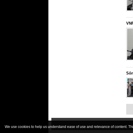
VNF
Sốn
We use cookies to help us understand ease of use and relevance of content. This