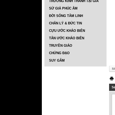
TRƯỜNG KINH THÁNH TẠI GIA
SỨ GIẢ PHÚC ÂM
ĐỜI SỐNG TÂM LINH
CHÂN LÝ & ĐỨC TIN
CỰU ƯỚC KHẢO BIÊN
TÂN ƯỚC KHẢO BIÊN
TRUYỀN GIÁO
CHỨNG ĐẠO
SUY GẪM
M
S