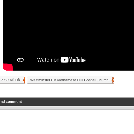
uc Sư Vũ Hồ
Westminster CA Vietnamese Full Gospel Church
end comment