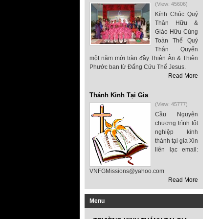
(View: 45606)
Kính Chúc Quý
Thân Hữu &
Giáo Hữu Cùng
Toàn Thể Quý
Thân Quyến
một năm mới tràn đầy Thiên Ân & Thiên
Phước ban từ Đấng Cứu Thế Jesus.
Read More
Thánh Kinh Tại Gia
(View: 45777)
Cầu Nguyện
chương trình tốt
nghiệp kinh
thánh tại gia Xin
liên lạc email:
VNFGMissions@yahoo.com
Read More
Menu