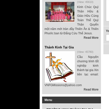
(View: 45610)
Kính Chúc Quý
Thân Hữu &
Giáo Hữu Cùng
Toàn Thể Quý
Thân Quyến
một năm mới tràn đầy Thiên Ân & Thiên
Y
Phước ban từ Đấng Cứu Thế Jesus.
Read More
Thánh Kinh Tại Gia
(View: 45780)
Cầu Nguyện
chương trình tốt
nghiệp kinh
thánh tại gia Xin
liên lạc email:
VNFGMissions@yahoo.com
Read More
Menu