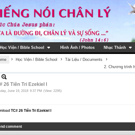
Học Viện / Bible School
Hình Ảnh / Photos
Nhạc Thánh
›
›
›
ome
Học Viện / Bible School
Tài Liệu / Documents
2. Chương trình 
 26 Tiên Tri Ezekiel I
day, June 19, 2018
9:37 PM
(View: 2295)
nload
TC# 26 Tiên Tri Ezekiel I
end comment