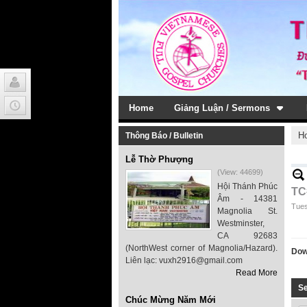
Home
Giảng Luận / Sermons
H
Thông Báo / Bulletin
Lễ Thờ Phượng
(View: 44699)
Hội Thánh Phúc
TC#
Âm - 14381
Tues
Magnolia St.
Westminster,
CA 92683
(NorthWest corner of Magnolia/Hazard).
Dow
Liên lạc: vuxh2916@gmail.com
Read More
S
Chúc Mừng Năm Mới