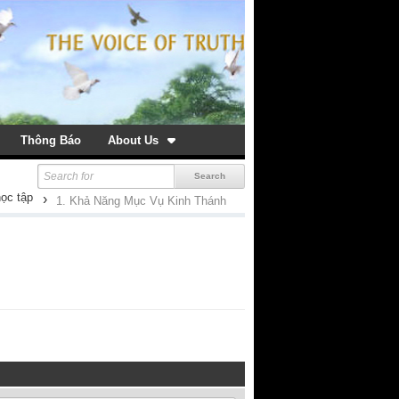
Thông Báo
About Us
học tập
›
1. Khả Năng Mục Vụ Kinh Thánh