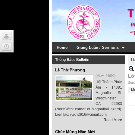
Home
Giảng Luận / Sermons
H
Thông Báo / Bulletin
Lễ Thờ Phượng
Lờ
(View: 44692)
Hội Thánh Phúc
Sund
Âm - 14381
M
Magnolia St.
Westminster,
CA 92683
(NorthWest corner of Magnolia/Hazard).
Liên lạc: vuxh2916@gmail.com
Read More
Chúc Mừng Năm Mới