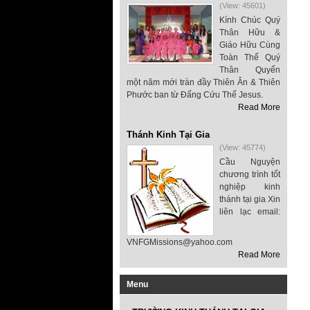
(View: 45601)
Kính Chúc Quý
Thân Hữu &
Giáo Hữu Cùng
Toàn Thể Quý
Thân Quyến
một năm mới tràn đầy Thiên Ân & Thiên
Phước ban từ Đấng Cứu Thế Jesus.
Read More
Thánh Kinh Tại Gia
(View: 45774)
Cầu Nguyện
chương trình tốt
nghiệp kinh
thánh tại gia Xin
liên lạc email:
VNFGMissions@yahoo.com
Read More
Menu