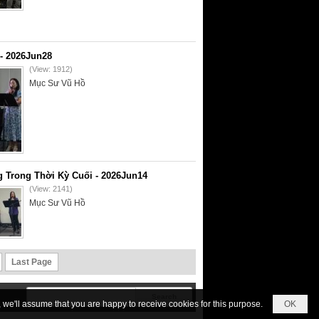
- 2026Jun28
(View: 1912)
Mục Sư Vũ Hồ
 Trong Thời Kỳ Cuối - 2026Jun14
(View: 2141)
Mục Sư Vũ Hồ
Last Page
we'll assume that you are happy to receive cookies for this purpose.
OK