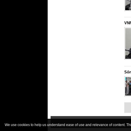
VNF
Sốn
We use cookies to help us understand ease of use and relevance of content. This