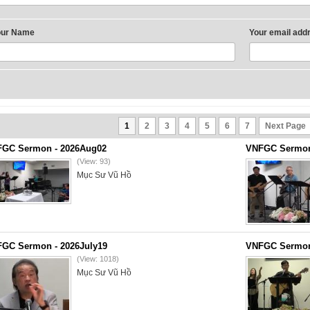
our Name
Your email add
1
2
3
4
5
6
7
Next Page
GC Sermon - 2026Aug02
VNFGC Sermon 
(View: 93)
Mục Sư Vũ Hồ
GC Sermon - 2026July19
VNFGC Sermon 
(View: 1018)
Mục Sư Vũ Hồ