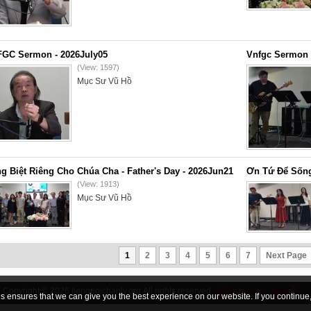
GC Sermon - 2026July05
Vnfgc Sermon 
(View: 1597)
Mục Sư Vũ Hồ
g Biệt Riêng Cho Chúa Cha - Father's Day - 2026Jun21
Ơn Tứ Để Sống
(View: 1913)
Mục Sư Vũ Hồ
1
2
3
4
5
6
7
Next Page
Copyright © 2026
tiengnoichanly.org
All rights reserved
 ensures that we can give you the best experience on our website. If you continue, 