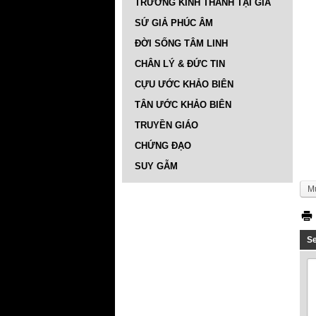
TRƯỜNG KINH THÁNH TẠI GIA
SỨ GIẢ PHÚC ÂM
ĐỜI SỐNG TÂM LINH
CHÂN LÝ & ĐỨC TIN
CỰU ƯỚC KHẢO BIÊN
TÂN ƯỚC KHẢO BIÊN
TRUYỀN GIÁO
CHỨNG ĐẠO
SUY GẪM
M
S