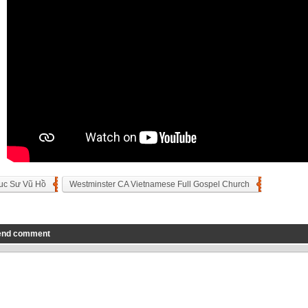
uc Sư Vũ Hồ
Westminster CA Vietnamese Full Gospel Church
end comment