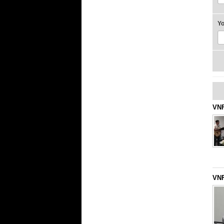
Y
VNF
VNF