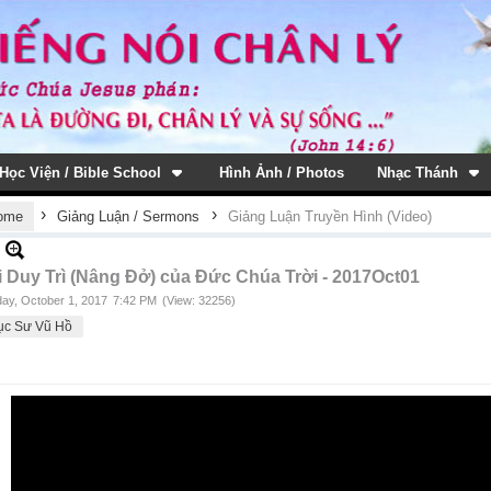
Học Viện / Bible School
Hình Ảnh / Photos
Nhạc Thánh
›
›
ome
Giảng Luận / Sermons
Giảng Luận Truyền Hình (Video)
i Duy Trì (Nâng Đở) của Đức Chúa Trời - 2017Oct01
ay, October 1, 2017
7:42 PM
(View: 32256)
ục Sư Vũ Hồ