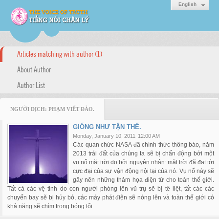
English
Articles matching with author (1)
About Author
Author List
NGƯỜI DỊCH: PHẠM VIẾT ĐÀO.
GIỐNG NHƯ TẬN THẾ.
Monday, January 10, 2011
12:00 AM
Các quan chức NASA đã chính thức thông báo, năm
2013 trái đất của chúng ta sẽ bị chấn động bởi một
vụ nổ mặt trời do bởi nguyên nhân: mặt trời đã đạt tới
cực đại của sự vận động nội tại của nó. Vụ nổ này sẽ
gây nên những thảm họa điện từ cho toàn thế giới.
Tất cả các vệ tinh do con người phóng lên vũ trụ sẽ bị tê liệt, tất các các
chuyến bay sẽ bị hủy bỏ, các máy phát điện sẽ nóng lên và toàn thế giới có
khả năng sẽ chìm trong bóng tối.