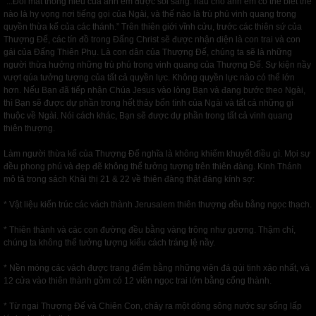
“...Đôi mắt thông hiểu của anh em được soi sáng: hầu cho anh em có thể biết thế
nào là hy vọng nơi tiếng gọi của Ngài, và thế nào là trù phú vinh quang trong
quyền thừa kế của các thánh.” Trên thiên giới vĩnh cửu, trước các thiên sứ của
Thượng Đế, các tín đồ trong Đấng Christ sẽ được nhận diện là con trai và con
gái của Đấng Thiên Phụ. Là con dân của Thượng Đế, chúng ta sẽ là những
người thừa hưởng những trù phú trong vinh quang của Thượng Đế. Sự kiện nầy
vượt qúa tưởng tượng của tất cả quyền lực. Không quyền lực nào có thể lớn
hơn. Nếu Bạn đã tiếp nhận Chúa Jesus vào lòng Bạn và đang bước theo Ngài,
thì Bạn sẽ được dự phần trong hết thảy bổn tính của Ngài và tất cả những gì
thuộc về Ngài. Nói cách khác, Bạn sẽ được dự phần trong tất cả vinh quang
thiên thượng.
Làm người thừa kế của Thượng Đế nghĩa là không khiếm khuyết điều gì. Mọi sự
đều phong phú và đẹp đẽ không thể tưởng tượng trên thiên đàng. Kinh Thánh
mô tả trong sách Khải thị 21 & 22 về thiên đàng thật đáng kính sợ:
* Vật liệu kiến trúc các vách thành Jerusalem thiên thượng đều bằng ngọc thạch.
* Thiên thành và các con đường đều bằng vàng trông như gương. Thậm chí,
chúng ta không thể tưởng tượng kiểu cách tráng lệ nầy.
* Nền móng các vách được trang điểm bằng những viên đá qúi tinh xảo nhất, và
12 cửa vào thiên thành gồm có 12 viên ngọc trai lớn bằng cổng thành.
* Từ ngai Thượng Đế và Chiên Con, chảy ra một dòng sông nước sự sống lấp