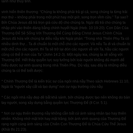
lánh như thủy tinh.
vinh hiển thiên thượng: “Chúng ta không phải trả gì cả, song chúng ta từng trải
mọi thứ – không phải trong một phút hay một giờ, song trọn vĩnh cửu.” Tại sao?
Bởi Chúa Jesus đã trả trọn giá cứu độ cho chúng ta. Ngài đã trả cho chúng ta
nhập phí vào thiên đàng bằng chính huyết Ngài (Heb. 10:19-20). Con Dân Của
Thượng Đế Sẽ Sống Với Thượng Đế Cùng Đấng Christ Jesus Chính Chúa
Jesus đã hứa với chúng ta điều nầy khi Ngài phán: “Trong nhà Thiên Phụ Ta có
nhiều dinh thự... Ta đi chuẩn bị một chỗ cho các ngươi. Và nếu Ta đi và chuẩn bị
một chỗ cho các ngươi, thì Ta sẽ trở lại đón các ngươi về với Ta, hầu các ngươi
cũng có thể ở nơi của Ta” (John 14:2-3). Một ngày kia, chúng ta sẽ sống với
Thượng Đế. Hết thảy quyền lực suy tưởng bởi loài người không đủ mạnh để
hiểu được sự vinh quang trong nhà Thiên Phụ. Dù vậy, sau đây là những điều
chúng ta có thể biết được:
* Chính Thượng Đế là kiến trúc sư của ngôi nhà nầy.Theo sách Hebrews 11:10,
Ngài là “người xây cất và tạo dựng” nơi cư ngụ trường cửu nầy.
* Các ngôi nhà nầy đẹp đẽ bất khả sánh, bởi chúng được tạo nên không do bàn
tay người, song xây dựng bằng quyền lực Thượng Đế (II Cor. 5:1).
* Nơi cư ngụ thiên thượng nầy không cần bất cứ ánh sáng nhân tạo hay thiên
nhiên. Không nhờ mặt trời hay mặt trăng, bởi ánh vinh quang của Thượng Đế
rạng ngời cùng ánh sáng của Chiên Con Thượng Đế là Chúa Cứu Thế Jesus
(Khải thị 21:23).