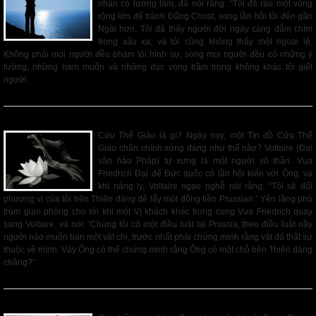
nhân có lương tâm, đã nói rằng: “Tôi đã rảo một vòng
rộng lớn để tránh Đấng Christ, song lần hồi tôi đến gần
Ngài hơn. Tôi đã thấy người đời ngày càng đắm chìm
trong xấu xa, và tôi cũng không thấy một ngoại lệ.
Không phải mọi người đều phạm tội hình sự, song mọi người đều có những ý
tưởng, những ham muốn và những dục vọng trầm trọng không khác tội giết
người.
Read More
Giá Phải Trả Để Trở Nên Một Tín Đồ Cứu Thế Giáo
Cứu Thế Giáo là gì? Ngày nay, một Tín đồ Cứu Thế
Giáo chân chính xứng đáng như thế nào? Voltaire (Đại
văn hào Pháp) tự xưng là một người vô thần. Vua
Friedrich Đại đế Đức quốc có lần hội kiến với Ông, và
khi nâng ly, Voltaire ngạo nghễ nói rằng: “Tôi sẽ đổi
phương vị của tôi trên Thiên đàng để lấy một đồng tiền Prussian.” Yên lặng phủ
trùm gian phòng cho tới khi một Vị khách khác trong cung Vua Friedrich quay
sang Voltaire, và nói: “Chúng tôi có một điều luật tại Prussia, theo điều luật nầy
người nào muốn bán một vật chi, trước nhất phải chứng minh rằng vật đó thật sự
thuộc về mình. Vậy Ông có thể chứng minh rằng Ông có một chỗ trên Thiên đàng
chăng?”
Read More
Việc Gì Xảy Ra Khi Bạn Qua Đời