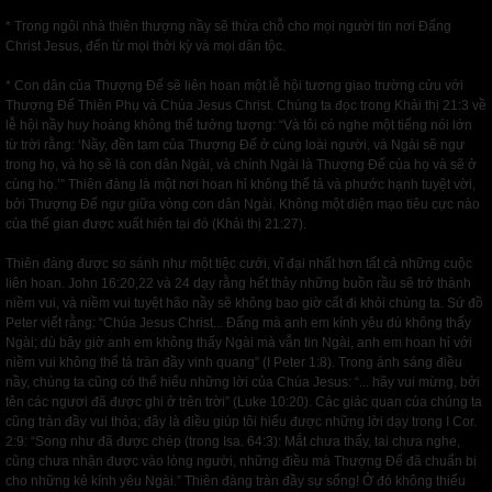
* Trong ngôi nhà thiên thượng nầy sẽ thừa chỗ cho mọi người tin nơi Đấng
Christ Jesus, đến từ mọi thời kỳ và mọi dân tộc.
* Con dân của Thượng Đế sẽ liên hoan một lễ hội tương giao trường cửu với
Thượng Đế Thiên Phụ và Chúa Jesus Christ. Chúng ta đọc trong Khải thị 21:3 về
lễ hội nầy huy hoàng không thể tưởng tượng: “Và tôi có nghe một tiếng nói lớn
từ trời rằng: ‘Nầy, đền tạm của Thượng Đế ở cùng loài người, và Ngài sẽ ngự
trong họ, và họ sẽ là con dân Ngài, và chính Ngài là Thượng Đế của họ và sẽ ở
cùng họ.’” Thiên đàng là một nơi hoan hỉ không thể tả và phước hạnh tuyệt vời,
bởi Thượng Đế ngự giữa vòng con dân Ngài. Không một diện mạo tiêu cực nào
của thế gian được xuất hiện tại đó (Khải thị 21:27).
Thiên đàng được so sánh như một tiệc cưới, vĩ đại nhất hơn tất cả những cuộc
liên hoan. John 16:20,22 và 24 dạy rằng hết thảy những buồn rầu sẽ trở thành
niềm vui, và niềm vui tuyệt hão nầy sẽ không bao giờ cất đi khỏi chúng ta. Sứ đồ
Peter viết rằng: “Chúa Jesus Christ... Đấng mà anh em kính yêu dù không thấy
Ngài; dù bây giờ anh em không thấy Ngài mà vẫn tin Ngài, anh em hoan hỉ với
niềm vui không thể tả tràn đầy vinh quang” (I Peter 1:8). Trong ánh sáng điều
nầy, chúng ta cũng có thể hiểu những lời của Chúa Jesus: “... hãy vui mừng, bởi
tên các ngươi đã được ghi ở trên trời” (Luke 10:20). Các giác quan của chúng ta
cũng tràn đầy vui thỏa; đây là điều giúp tôi hiểu được những lời dạy trong I Cor.
2:9: “Song như đã được chép (trong Isa. 64:3): Mắt chưa thấy, tai chưa nghe,
cũng chưa nhận được vào lòng người, những điều mà Thượng Đế đã chuẩn bị
cho những kẻ kính yêu Ngài.” Thiên đàng tràn đầy sự sống! Ở đó không thiếu