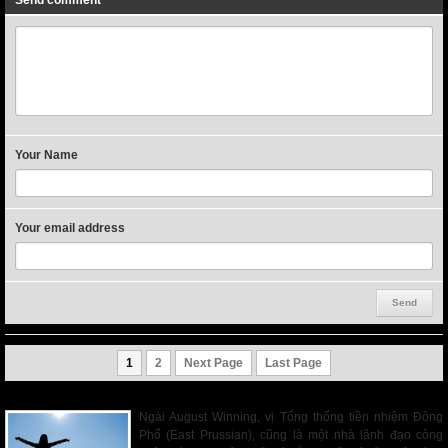
Send comment
Your Name
Your email address
1
2
Next Page
Last Page
Trị Giá Của Người Tín Đồ Cứu Thế Giáo (Kỳ II)
Ngài August Winning, vị Tổng thống tiền nhiệm Đông
Phổ (East Prussian), cũng là một nhà lãnh đạo công