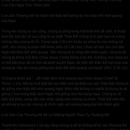
Chúa Jesus: Độc Đáo, Bất Khả Sánh Và Diệu Kỳ Trong Việc Tưởng Thưởng
Con Dân Ngài Trên Thiên Giới.
Con dân Thượng Đế sẽ nhận một thân thể tương tự như thân thể vinh quang
của Ngài.
Trong khi chúng ta còn sống, chúng ta sống trong một thân thể dễ chết, lệ thuộc
bịnh tật, tuổi tác và sau cùng là sự chết. Thân thể chúng ta bị giới hạn và mang
những dấu chứng tội lỗi. Trong ngày Cất Lên (hoặc sự sống lại của những kẻ
chết, nếu chúng ta phải chết trước biến cố Cất Lên), Chúa sẽ ban cho con dân
Ngài một thân thể vinh quang. “Bởi chúng ta là công dân thiên quốc; cũng từ đó
chúng ta trông chờ Đức Chúa Jesus Christ, Đấng Cứu Độ: là Đấng nhờ năng lực
có thể bắt phục tất cả mọi vật dưới quyền Ngài, sẽ biến đổi thân thể bại hoại của
chúng ta, hầu tân trang giống như thân thể vinh quang của Ngài” (Phil. 3:20- 21).
Chúng ta được gọi “... để nhận lãnh vinh quang của Chúa Jesus Christ” (II
Thess. 2:14). Một ân huệ thật lớn lao! Một vinh dự thật cao qúi! Thân thể chúng ta
sẽ giống như thân thể vinh quang Ngài. Điều nầy không có nghĩa là chúng ta sẽ
giống Chúa trong thần tánh Ngài, mà giống như thể dạng Ngài. Chúng ta sẽ
biến thể khác, song vẫn còn nhận dạng như những cá nhân. Thân thể mới nầy
sẽ không bị hư nát, nhưng sẽ thích nghi với những trạng thái trên thiên giới.
Con Dân Của Thượng Đế Sẽ Là Những Người Thừa Tự Thượng Đế
Thánh thư Ephesians 1:18 dạy rằng chúng ta sẽ là những kế tự của Thượng Đế: