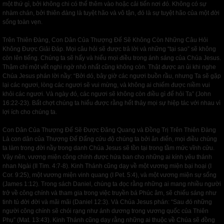
một thứ gì, bởi không chi có thể thêm vào hoặc cải tiến nơi đó. Không có sự
nhàm chán, bởi thiên đàng là tuyệt hão và vô tận, đó là sự tuyệt hão của một đời
sống toàn vẹn.
Trên Thiên Đàng, Con Dân Của Thượng Đế Sẽ Không Còn Những Câu Hỏi
Không Được Giải Đáp. Mọi câu hỏi sẽ được trả lời và những “tại sao” sẽ không
còn lên tiếng. Chúng ta sẽ hấy và hiểu mọi điều trong ánh sáng của Chúa Jesus.
Thậm chí một vết nghi ngờ nhỏ nhất cũng không còn. Thật được an ủi khi nghe
Chúa Jesus phán lời nầy: “Bởi dó, bây giờ các ngươi buồn rầu, nhưng Ta sẽ gặp
lại các ngươi, lòng các ngươi sẽ vui mừng, và không ai chiếm được niềm vui
khỏi các ngươi. Và ngày đó, các ngươi sẽ không còn điều gì để hỏi Ta” (John
16:22-23). Bất chợt chúng ta hiểu được rằng hết thảy mọi sự hiệp tác với nhau vì
lợi ích cho chúng ta.
Con Dân Của Thượng Đế Sẽ Được Đăng Quang và Đồng Trị Trên Thiên Đàng
Là con dân của Thượng Đế Đấng cứu độ chúng ta bởi ân điển, mọi điều chúng
ta làm trong đời nầy trong danh Chúa Jesus sẽ tồn tại trong tầm mức vĩnh cửu.
Vậy nên, vương miện công chính được hứa ban cho những ai kính yêu thánh
nhan Ngài (II Tim. 4:7-8). Kinh Thánh cũng dạy về một vương miện bại hoại (I
Cor. 9:25), một vương miện vinh quang (I Pet. 5:4), và một vương miện sự sống
(James 1:12). Trong sách Daniel, chúng ta đọc rằng những ai mang nhiều người
trở về công chính và tham gia trong việc truyền bá Phúc âm, sẽ chiếu sáng như
tinh tú đời đời và mãi mãi (Daniel 12:3). Và Chúa Jesus phán: “Sau đó những
người công chính sẽ chói rạng như ánh dương trong vương quốc của Thiên
Phụ” (Mat. 13:43). Kinh Thánh cũng dạy rằng những ai thuộc về Chúa sẽ đồng