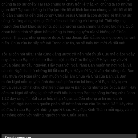
chúng ta sợ sự chết? Tại sao chúng ta chạy trốn lẽ thật, khi chúng ta sợ những
gian dối? Tại sao chúng ta tiếp tục trên lối đi lệch lạc của chúng ta, khi lối đi tội
lỗi dẫn chúng ta đến diệt vong? Chúa Jesus Christ là con đường, lẽ thật và sự
sống. Những ai nghịch lại Chúa Jesus thì không có tương lai. Thật vậy, mọi
người đều khát khao sự sống. Đó là phương cách chúng ta được tạo nên. Cuối
đoạn hành trình sẽ giam hãm chúng ta trong nguyền rủa vì không có Chúa
Jesus. Thật vậy, những người được Chúa Jesus dẫn dắt sẽ có một tương lai vinh
hiển. Chúa của họ sắp trở lại! Trong đức tin, họ sẽ thấy trời mới và đất mới!
Tôi lại còn nói nữa: Thật xứng đáng được trở nên một tín đồ Cứu thế giáo! Ngày
nay làm sao Bạn có thể trở thành một tín đồ Cứu thế giáo? Hãy quay về với
Chúa bằng sự cầu nguyện. Hãy thưa với Ngài rằng Bạn muốn tin nơi Ngài, và
cầu xin Ngài tha thứ những tội lỗi của Bạn. Hãy mời Ngài vào đời sống của Bạn.
Hãy thưa với Ngài rằng Bạn muốn Ngài làm Chúa và Chủ của Bạn, và Bạn
muốn Ngài nắm quyền lãnh đạo suốt phần còn lại trong đời Bạn. Hãy tạ ơn
Chúa Jesus Christ chịu chết trên thập gía vì Bạn cùng những tội lỗi của Bạn: Hãy
cảm ơn Ngài đã sống lại từ thể chết hầu ban cho Bạn sự sống trường cửu. John
1:12 dạy rằng: “... Bất cứ ai tiếp nhận Ngài, cả đến những ai tin nơi danh
Ngài, thì Ngài ban cho quyền phép để trở thành con của Thượng Đế.” Hãy chia
sẻ đức tin của Bạn với những người khác. Hãy đọc Kinh Thánh mỗi ngày, và tìm
sự thông công với những người tin nơi Chúa Jesus.
Next