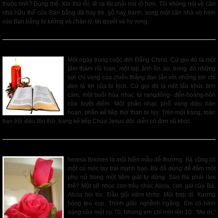
thuộc linh? Đúng thế. Xin thứ lỗi, lẽ ra tôi phải nói rõ hơn. Tôi không nói về căn
nhà hữu thể của Bạn bằng đá hay tre, gỗ hay tranh, song một căn nhà vô hình
của Bạn bằng tư tưởng và chân lý, tín quyết và hy vọng.
Read More
Thượng Đế Dưới Áp Lực
Một ngày trong cuộc đời Đấng Christ. Cứ gọi đó là một
tấm thảm rối loạn, một tạp ảnh ồn ào, trong đó những
sợi chỉ vàng của chiến thắng đan lẩn với những sợi chỉ
đen tả tơi của bi kịch. Cứ gọi đó là một tấu khúc tình
cảm, một buổi hòa nhạc từ rạngđông- đến-hoàng-hôn
của tuyệt điểm. Một phần nhạc phổ vang điệu hân
hoan, phần kế tiếp thở than bi lụy. Trên một trang, toàn
ban trổi điệu tôn thờ, trang kế tiếp Chúa Jesus độc diễn cô đơn vũ khúc.
Read More
Tình Yêu của Một Người Mẹ
heresa Briones là một hiền mẫu dễ thương. Bà cũng có
một cú móc tay trái mạnh bạo, Bà đã dùng để đấm một
phụ nữ trong một tiệm giặt tự động. Sao Bà phải làm
thế? Một số nhóc con trêu chọc Alicia, con gái của Bà.
Alicia hói tóc. Đầu gối viêm khớp. Mũi bẹp dí. Xương
hông teo xọp. Thính giác nghễnh ngãng. Em có hình
dạng của một cụ 70. Nhưng em chỉ mới lên 10. “Mẹ ơi,”