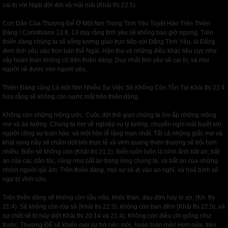
cai trị với Ngài đời đời và mãi mãi (Khải thị 22:5).
Con Dân Của Thượng Đế Ở Một Nơi Trong Tình Yêu Tuyệt Hảo Trên Thiên
Đàng I Corinthians 13:8, 13 dạy rằng tình yêu sẽ không bao giờ ngưng. Trên
thiên đàng chúng ta sẽ sống tương giao trực tiếp với Đấng Tình Yêu, là Đấng
đem tình yêu vào trọn bản thể Ngài. Hận thù và những điều khác tiêu cực như
vậy hoàn toàn không có trên thiên đàng. Duy nhất tình yêu sẽ cai trị, và mọi
người sẽ được mọi người yêu.
Thiên Đàng cũng Là một Nơi Nhiều Sự Việc Sẽ Không Còn Tồn Tại Khải thị 21:4
hứa rằng sẽ không còn nước mắt trên thiên đàng.
Không còn những mộng ước. Cuộc đời thế gian chúng ta ôm ấp những mộng
mơ và ảo tưởng. Chúng ta mơ về nghiệp vụ lý tưởng, chuyến nghỉ mát tuyệt vời,
người công sự toàn hảo, và một hôn lễ lãng mạn nhất. Tất cả những giấc mơ và
khát vọng nầy sẽ chấm dứt bởi thực tế và vinh quang thiên thượng sẽ trội hơn
nhiều. Biển sẽ không còn (Khải thị 21:1). Biển luôn luôn là hình ảnh bất an; bất
an của các dân tộc, cũng như bất an trong lòng chúng ta, và bất an của những
nhóm người qủi ám. Trên thiên đàng, mọi sự sẽ đi vào an nghỉ, và hoà bình sẽ
ngự trị vĩnh cửu.
Trên thiên đàng sẽ không còn sầu não, khóc than, đau đớn hay lo sợ, (Kh. thị
21:4). Sẽ không còn rủa sả (Khải thị 22:3), không còn ban đêm (Khải thị 22:5), và
sự chết sẽ bị hủy diệt Khải thị 20:14 và 21:4). Không còn điều chi giống như
trước. Thượng Đế sẽ khiến mọi sự trở nên mới, hoàn toàn mới! Hơn nữa, trên