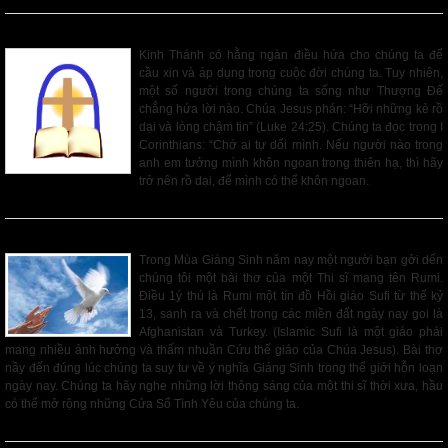
Sáu Hạng Người Rồ Dại
Kinh Thánh có hằng ngàn điều hứa cho chúng ta để
cầu xin và áp dụng trong cuộc đời chúng ta. Tuy nhiên,
một số người trong chúng ta sống như Thượng Đế
chẳng hứa lời nào. Chúa Jesus phán: “Hỡi những kẻ rồ
dại và lòng chậm tin” (Luke 24:25). Chúng ta đọc trong I
Corinthians: “Chớ ai tự dối mình. Nếu người nào trong
anh em tưởng mình khôn ngoan trong thiên hạ, thì hãy
trở nên rồ dại, để mình có thể khôn ngoan.
Read More
Sứ Điệp Giáng Sinh
Trong Mùa Giáng Sinh năm nay một người bạn gởi dến
chúng tôi một bài thơ của một Thi sĩ mang tên Rumi.
Điều 1ý thú là Rumi một tín đồ Hồi giáo Sufi từ thế kỷ
13, sanh ra và chết trong các miền đất ngày nay goi là
Afghanistan và Turkey. (Islamic Sufi là một giáo phái
mang nhiều ảnh hưởng và thấm nhuần Cứu thế giáo của Chúa Jesus). Bài thơ
nầy đến đúng lúc chúng ta suy tư về ý nghĩa Giáng Sinh trong thế giới hỗn loạn
ngày nay. Chúng ta hãy nghe những lời thông sáng của một thi sĩ thời xưa, hầu
có thể mở rộng những Cửa Sổ Tình Yêu của chúng ta.
Read More