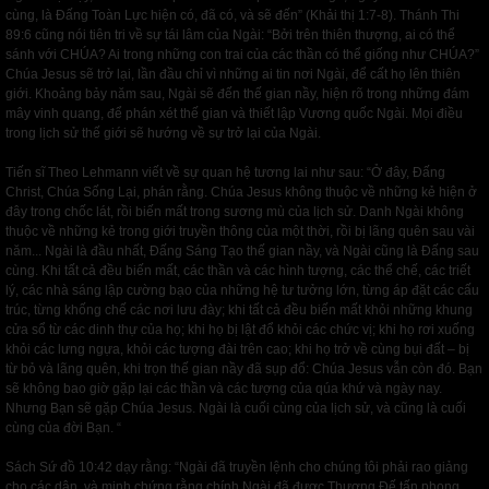
cùng, là Đấng Toàn Lực hiện có, đã có, và sẽ đến” (Khải thị 1:7-8). Thánh Thi
89:6 cũng nói tiên tri về sự tái lâm của Ngài: “Bởi trên thiên thượng, ai có thể
sánh với CHÚA? Ai trong những con trai của các thần có thể giống như CHÚA?”
Chúa Jesus sẽ trở lại, lần đầu chỉ vì những ai tin nơi Ngài, để cất họ lên thiên
giới. Khoảng bảy năm sau, Ngài sẽ đến thế gian nầy, hiện rõ trong những đám
mây vinh quang, để phán xét thế gian và thiết lập Vương quốc Ngài. Mọi điều
trong lịch sử thế giới sẽ hướng về sự trở lại của Ngài.
Tiến sĩ Theo Lehmann viết về sự quan hệ tương lai như sau: “Ở đây, Đấng
Christ, Chúa Sống Lại, phán rằng. Chúa Jesus không thuộc về những kẻ hiện ở
đây trong chốc lát, rồi biến mất trong sương mù của lịch sử. Danh Ngài không
thuộc về những kẻ trong giới truyền thông của một thời, rồi bị lãng quên sau vài
năm... Ngài là đầu nhất, Đấng Sáng Tạo thế gian nầy, và Ngài cũng là Đấng sau
cùng. Khi tất cả đều biến mất, các thần và các hình tượng, các thể chế, các triết
lý, các nhà sáng lập cường bạo của những hệ tư tưởng lớn, từng áp đặt các cấu
trúc, từng khống chế các nơi lưu đày; khi tất cả đều biến mất khỏi những khung
cửa sổ từ các dinh thự của họ; khi họ bị lật đổ khỏi các chức vị; khi họ rơi xuống
khỏi các lưng ngựa, khỏi các tượng đài trên cao; khi họ trở về cùng bụi đất – bị
từ bỏ và lãng quên, khi trọn thế gian nầy đã sụp đổ: Chúa Jesus vẫn còn đó. Bạn
sẽ không bao giờ gặp lại các thần và các tượng của qúa khứ và ngày nay.
Nhưng Bạn sẽ gặp Chúa Jesus. Ngài là cuối cùng của lịch sử, và cũng là cuối
cùng của đời Bạn. “
Sách Sứ đồ 10:42 dạy rằng: “Ngài đã truyền lệnh cho chúng tôi phải rao giảng
cho các dân, và minh chứng rằng chính Ngài đã được Thượng Đế tấn phong