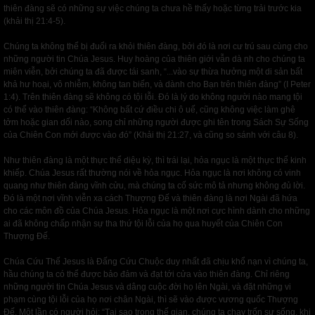
thiên đàng sẽ có những sự việc chúng ta chưa hề thấy hoặc từng trải trước kia
(khải thị 21:4-5).
Chúng ta không thể bị đuổi ra khỏi thiên đàng, bởi đó là nơi cư trú sau cùng cho
những người tin Chúa Jesus. Huy hoàng của thiên giới vẫn dà nh cho chúng ta
miên viễn, bởi chúng ta đã được tái sanh, “...vào sự thừa hưởng một di sản bất
khả hư hoại, vô nhiễm, không tan biến, và dành cho Bạn trên thiên đàng” (I Peter
1:4). Trên thiên đàng sẽ không có tội lỗi. Đó là lý do không người nào mang tội
có thể vào thiên đàng: “Không bất cứ điều chi ô uế, cũng không việc làm ghê
tởm hoặc gian dối nào, song chỉ những người được ghi tên trong Sách Sự Sống
của Chiên Con mới được vào đó” (Khải thị 21:27, và cũng so sánh với câu 8).
Như thiên đàng là một thực thể diệu kỳ, thì trái lại, hỏa ngục là một thực thể kinh
khiếp. Chúa Jesus rất thường nói về hỏa ngục. Hỏa ngục là nơi không có vinh
quang như thiên đàng vĩnh cửu, mà chúng ta cố sức mô tả nhưng không đủ lời.
Đó là một nơi vĩnh viễn xa cách Thượng Đế và thiên đàng là nơi Ngài đã hứa
cho các môn đồ của Chúa Jesus. Hỏa ngục là một nơi cực hình dành cho những
ai đã không chấp nhận sự tha thứ tội lỗi của họ qua huyết của Chiên Con
Thượng Đế.
Chúa Cứu Thế Jesus là Đấng Cứu Chuộc duy nhất đã chịu khổ nạn vì chúng ta,
hầu chúng ta có thể được bảo đảm và đạt tới cửa vào thiên đàng. Chỉ riêng
những người tin Chúa Jesus và dâng cuộc đời họ lên Ngài, và đặt những vi
phạm cùng tội lỗi của họ nơi chân Ngài, thì sẽ vào được vương quốc Thượng
Đế. Một lần có người hỏi: “Tại sao trong thế gian, chúng ta chạy trốn sự sống, khi