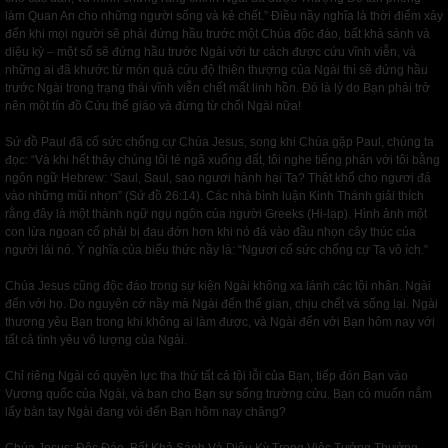
làm Quan An cho những người sống và kẻ chết.” Điều nầy nghĩa là thời điểm xảy
đến khi mọi người sẽ phải đứng hầu trước một Chúa độc đáo, bất khả sánh và
diệu kỳ – một số sẽ đứng hầu trước Ngài với tư cách được cứu vĩnh viễn, và
những ai đã khước từ món quà cứu độ thiên thượng của Ngài thì sẽ đứng hầu
trước Ngài trong trạng thái vĩnh viễn chết mất linh hồn. Đó là lý do Bạn phải trở
nên một tín đồ Cứu thế giáo và đừng từ chối Ngài nữa!
Sứ đồ Paul đã cố sức chống cự Chúa Jesus, song khi Chúa gặp Paul, chúng ta
đọc: “Và khi hết thảy chúng tôi té ngã xuống đất, tôi nghe tiếng phán với tôi bằng
ngôn ngữ Hebrew: ‘Saul, Saul, sao ngươi hành hại Ta? Thật khổ cho ngươi đá
vào những mũi nhọn” (Sứ đồ 26:14). Các nhà bình luận Kinh Thánh giải thích
rằng đây là một thành ngữ ngụ ngôn của người Greeks (Hi-lạp). Hình ảnh một
con lừa ngoan cố phải bị đau đớn hơn khi nó đá vào đầu nhọn cây thúc của
người lái nó. Ý nghĩa của biểu thức nầy là: “Ngươi cố sức chống cự Ta vô ích.”
Chúa Jesus cũng độc đáo trong sự kiện Ngài không xa lánh các tội nhân. Ngài
đến với họ. Do nguyên cớ nầy mà Ngài đến thế gian, chịu chết và sống lại. Ngài
thương yêu Bạn trong khi không ai làm được, và Ngài đến với Bạn hôm nay với
tất cả tình yêu vô lượng của Ngài.
Chỉ riêng Ngài có quyền lực tha thứ tất cả tội lỗi của Bạn, tiếp đón Bạn vào
Vương quốc của Ngài, và ban cho Bạn sự sống trường cửu. Bạn có muốn nắm
lấy bàn tay Ngài đang vói đến Bạn hôm nay chăng?