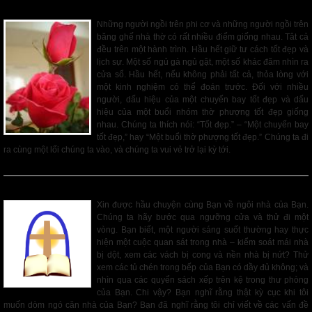
Một Gương Mặt Thay Đổi và Một Bộ Cánh
Những người ngồi trên phi cơ và những người ngồi trên
băng ghế nhà thờ có rất nhiều điểm giống nhau. Tât cả
đều trên một hành trình. Hầu hết giữ tư cách tốt đẹp và
lịch sự. Một số ngủ gà ngủ gật, một số khác đăm nhìn ra
cửa sổ. Hầu hết, nếu không phải tất cả, thỏa lòng với
một kinh nghiệm có thể đoán trước. Đối với nhiều
người, dấu hiệu của một chuyến bay tốt đẹp và dấu
hiệu của một buổi nhóm thờ phượng tốt đẹp giống
nhau. Chúng ta thích nói: “Tốt đẹp.” – “Một chuyến bay
tốt đẹp,” hay “Một buổi thờ phượng tốt đẹp.” Chúng ta đi
ra cùng một lối chúng ta vào, và chúng ta vui vẻ trở lại kỳ tới.
Read More
Ngôi Nhà Lớn Của Thượng Đế
Xin được hầu chuyện cùng Bạn về ngôi nhà của Bạn.
Chúng ta hãy bước qua ngưỡng cửa và thử đi một
vòng. Bạn biết, một người sáng suốt thường hay thực
hiện một cuộc quan sát trong nhà – kiểm soát mái nhà
bị dột, xem các vách bị cong và nền nhà bị nứt? Thử
xem các tủ chén trong bếp của Bạn có dầy đủ không; và
nhìn qua các quyển sách xếp trên kệ trong thư phòng
của Bạn. Chi vậy? Bạn nghĩ rằng thật kỳ cục khi tôi
muốn dòm ngó căn nhà của Bạn? Bạn đã nghĩ rằng tôi chỉ viết về các vấn đề