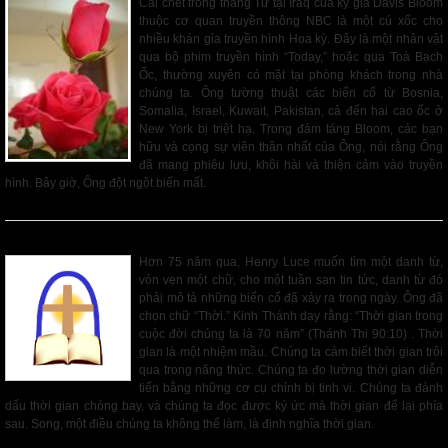
Cái chết trong tháng Tư tại Iraq của ký gỉa Davis Bloom
thuộc cơ quan truyền thông NBC là một cú xốc cho
nhiều khán gỉa truyền hình Hoa kỳ. Đây là một nhân vật
qua bộ phim truyền hình “Today,” hoặc qua Toà Bạch
Ốc, thường xuyên có mặt tại phòng khách trong nhà
chúng ta. Ông tường thuật các biến cố từ Bosnia,
Somalia, Israel, Kuwait, Pakistan, cả đến hai cao ốc ở
New York bị triệt hạ. Trong đám táng Bloom, các bạn
hữu và cọng sự viên thân nhất của Ông, nói rằng Ông
đã mang phiêu lưu, khôi hài và thiện cảm vào truyền
hình. Bây giờ, Ông đột ngột biến mất.
Read More
Phải Chăng Thời Gian Sắp Hết
Hơn 75 năm qua, Henry Luce muốn tìm một danh từ,
vỏn vẹn một chữ, cho một tuần san tin tức, danh từ đó
phải mô tả những biến cố đã xảy ra trong ngày. Ông đã
chọn chữ “Thời.” Kinh Thánh dạy rằng: “Thời gian trong
cuộc đời chúng ta là 70 năm” (Thánh Thi 90:10) . Thời
gian là một nhiệm mầu. Chúng ta cảm biết thời gian trôi
qua trong năng thức. Chúng ta đo lường thời gian diễn
tiến bằng những cơ cụ chỉnh bị tinh vi. Chúng ta đánh
dấu thời gian chóng bay, và chúng ta đọc được ký ức mà thời gian để lại phía
sau. Song, một điều chúng ta không thể làm, là định nghĩa thời gian.
Read More