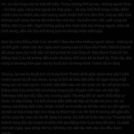
họ, sự nản lòng của họ thật dễ hiểu. Trong những thế kỷ sau, những người khác
– Do thái giáo cũng như ngoài Do thái giáo – sẽ đau khổ thất vọng vì tiêu điểm
chính của họ nhắm vào một vương quốc thuộc thể hơn tâm linh, hay sự đến của
thời kỳ cuối cùng mà họ đã nhầm lẫn chờ đợi. Và buồn hơn hết, cuối cùng khi
Đấng Giải Cứu đến, Ngài không giống như hình ảnh mà những người Jews đã
hình dung, đến nỗi hầu hết trong bọn họ không nhận biết Ngài.
Bao lâu nữa Đấng Giải Cứu sẽ đến? Bao lâu nữa những người Jews – thật sự là
cả thế giới – phải chờ đợi ngày vinh quang của lời hứa nầy? Nếu Tiên tri Daniel
đã được ban cho một dấu chỉ trong khải thị của Ông về “Bảy Mươi Tuần lễ” thì
Đấng Giải Cứu sẽ không đến trước khoảng 400 năm kể từ thuở ấy. Thật vậy, đây
cũng là khoảng thời gian mà ký thuật lịch sử trong Kinh Thánh đã im lặng.
Nhưng, tại sao ký thuật lịch sử trong Kinh Thánh phải gián đoạn như vậy? Hẳn
nhiên người ta chỉ suy đoán, song có thể để thêu dệt biến cố quan trọng nhất
trong lịch sử loài người. Có thể, một điều nào đó cần phải nói lên để phân tách
Đấng Giải Cứu khỏi bất cứ những ràng buộc chuyên chế nào với dân tộc
Hebrews nhỏ bé nầy, hầu cho Vương quốc Thượng Đế sẽ được thấy thật sự
thuộc về đại chúng. Có thể những diễn biến kế tiếp sẽ thuận lợi hơn cho sứ
mạng của Đấng Giải Cứu. Hoặc có thể sự trì hoãn là để bảo đảm sự đối nghịch
lại bất cứ khả năng nào cho rằng sự thành tựu các lời tiên tri tương đối gần đây
chỉ là sáng tác của các tín đồ đang hy vọng. Dù bất cứ lý do nào của Thượng Đế,
thật rõ ràng dân tộc Israel sẽ phải chờ đợi Đấng Giải Cứu theo lời hứa, và phải
chờ đợi ngày, qua dòng dõi họ, hết thảy các dân tộc trên địa cầu đều được
phước.