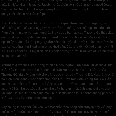
khởi đầu. Lịch sử của Hội thánh – bắt nguồn từ sự đánh thức của Thượng Đế
mặc khải Abraham, Isaac và Jacob – chắc chắn liên hệ với những người Jews.
Vậy mà Hội thánh Cứu thế giáo quay khỏi người Jews, trong khi người Jews
quay khỏi các tín đồ Cứu thế giáo.
Toàn thể lịch sử là việc làm của Thượng Đế qua những kẻ ương ngạnh, bất
tuân, cứng đầu, đầy cao ngạo và vinh hiển hư không. Khi một người hiểu biết
Phúc Âm nhìn vào lịch sử, người ấy thấy được bàn tay của Thượng Đế thúc đẩy,
quở phạt, và hướng dẫn loài người vượt qua những bước tiến đau lòng. Và
người ấy nhận thức rằng mọi sự đều đến một tuyệt đỉnh, với Chúa Jesus ở điểm
sau cùng, cũng như Ngài từng ở lúc khởi đầu. Câu chuyện về thời gian nầy thật
sự là câu chuyện của Ngài, và Ngài chọn những người Jews làm vai chính thuật
lại câu chuyện đó.
Abraham được thoát khỏi bóng tối dân Ngoại người Chaldean. Từ đó trở đi, một
cuộc đấu tranh mạnh mẽ giữa bóng tối dân Ngoại và ánh sáng khải thị của
Thượng Đế, đã gây đau khổ cho dân được chọn của Thượng Đế. Và không phải
họ luôn luôn thắng được chiến trận nầy. Để được bảo đảm, cả người Jews lẫn
dân Ngoại giết hại lẫn nhau, chỉ vì họ suy phục dưới sự cao ngạo thế tục, ham
muốn và hận thù do xác thịt. Làm như vậy, họ đánh mất ánh sáng quí báu của
Thượng Đế: một thứ ánh sáng mà Chúa Jesus mang lại sự sống không phải sự
chết, và tình yêu không phải hận thù.
Vậy chúng ta hãy bắt đầu xem xét một phần nhỏ trong câu chuyện nầy, để thấy
những việc chúng ta đã làm. Lúc nầy chưa thể tả trọn câu chuyện. Nhưng một