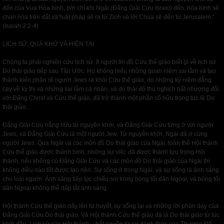
đến của Vua Hòa bình, bởi chỉ khi Ngài (Đấng Giải Cứu Israel) đến, hòa bình sẽ
chan hòa trên đất,và“luật pháp sẽ ra từ Zion và lời Chúa sẽ đến từ Jerusalem.”
(Isaiah 2:2-4)
LỊCH SỬ, QUÁ KHỨ VÀ HIỆN TẠI
Chúng ta phải nghiên cứu lịch sử. Ít người tín đồ Cứu thế giáo biết gì về lịch sử
Do thái giáo tiếp sau Tân Ước. Họ không hiểu những quan niệm sai lầm và tạo
thành kiến phân rẽ người Jews ra khỏi Cứu thế giáo, do những kỷ niệm đắng
cay về kỳ thị và những sai lầm cá nhân, và do thái độ thù nghịch bất nhượng đối
với Đấng Christ và Cứu thế giáo, đã trở thành một phần cố hữu trong tục lệ Do
thái giáo.
Đấng Giải Cứu hằng hữu từ nguyên khởi, và Đấng Giải Cứu từng ở với người
Jews, và Đấng Giải Cứu là một người Jew. Từ nguyên khởi, Ngài đã ở cùng
người Jews. Qua Ngài và các môn đồ Do thái giáo của Ngài, toàn thể Hội thánh
Cứu thế giáo được thành hình, những sự việc đã được thành tựu trong Hội
thánh, nếu không có Đấng Giải Cứu và các môn đồ Do thái giáo của Ngài thì
không điều nào tốt được tạo nên. Sự sống ở trong Ngài, và sự sống là ánh sáng
cho loài người. Ánh sáng tiếp tục chiếu soi trong bóng tối dân Ngoại, và bóng tối
dân Ngoại không thể dập tắt ánh sáng.
Hội thánh Cứu thế giáo dấy lên từ huyết, sự sống lại và những lời phán dạy của
Đấng Giải Cứu Do thái giáo. Và Hội thánh Cứu thế giáo đã là Do thái giáo từ lúc