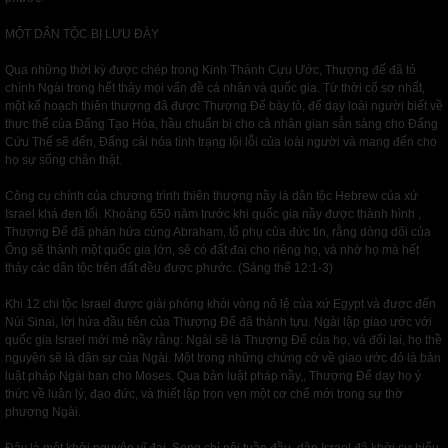
MỘT DÂN TỘC BỊ LƯU ĐÀY
Qua những thời kỳ được chép trong Kinh Thánh Cựu Ước, Thượng đế đã tỏ
chính Ngài trong hết thảy mọi vấn đề cá nhân và quốc gia. Từ thời cổ sơ nhất,
một kế hoạch thiên thượng đã được Thượng Đế bày tỏ, để dạy loài người biết về
thực thể của Đấng Tạo Hóa, hầu chuẩn bị cho cả nhân gian sẳn sàng cho Đấng
Cứu Thế sẽ đến, Đấng cải hóa tình trạng tội lỗi của loài người và mang đến cho
họ sự sống chân thật.
Công cụ chính của chương trình thiên thượng nầy là dân tộc Hebrew của xứ
Israel khá đen tối. Khoảng 650 năm trước khi quốc gia nầy được thành hình ,
Thượng Đế đã phán hứa cùng Abraham, tổ phụ của đức tin, rằng dòng dõi của
Ông sẽ thành một quốc gia lớn, sẽ có đất đai cho riêng họ, và nhờ họ mà hết
thảy các dân tộc trên đất đều được phước. (Sáng thế 12:1-3)
Khi 12 chi tộc Israel được giải phóng khỏi vòng nô lệ của xứ Egypt và được đến
Núi Sinai, lời hứa đầu tiên của Thượng Đế đã thành tựu. Ngài lập giao ước với
quốc gia Israel mới mẻ nầy rằng: Ngài sẽ là Thượng Đế của họ, và đối lại, họ thề
nguyện sẽ là dân sự của Ngài. Một trong những chứng cớ về giao ước đó là bản
luật pháp Ngài ban cho Moses. Qua bản luật pháp nầy,, Thượng Đế dạy họ ý
thức về luân lý, đạo đức, và thiết lập trọn vẹn một cơ chế mới trong sự thờ
phượng Ngài.