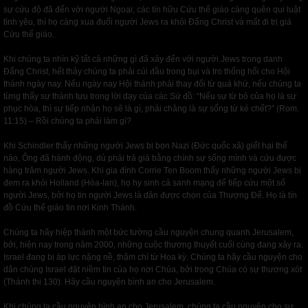
sự cứu độ đã đến với người Ngoại; các tín hữu Cứu thế giáo càng quên qui luật
tình yêu, thì họ càng xua đuổi người Jews ra khỏi Đấng Christ và mất đi trị giá
Cứu thế giáo.
Khi chúng ta nhìn kỹ tất cả những gì đã xảy đến với người Jews trong danh
Đấng Christ, hết thảy chúng ta phải cúi đầu trong bụi và tro thống hối cho Hội
thánh ngày nay. Nếu ngày nay Hội thánh phải thay đổi từ quá khứ, nếu chúng ta
từng thấy sự thành tựu trong lời dạy của các Sứ đồ: “Nếu sự từ bỏ của họ là sự
phục hòa, thì sự tiếp nhận họ sẽ là gì, phải chăng là sự sống từ kẻ chết?” (Rom.
11:15) – Rồi chúng ta phải làm gì?
Khi Schindler thấy những người Jews bị bọn Nazi (Đức quốc xã) giết hại thế
nào, Ông đã hành động, dù phải trả giá bằng chính sự sống mình và cứu được
hàng trăm người Jews. Khi gia đình Corrie Ten Boom thấy những người Jews bị
đem ra khỏi Holland (Hòa-lan), họ hy sinh cả sanh mạng để tiếp cứu một số
người Jews, bởi họ tin người Jews là dân được chọn của Thượng Đế. Họ là tín
đồ Cứu thế giáo tin nơi Kinh Thánh.
Chúng ta hãy hiệp thành một bức tường cầu nguyện chung quanh Jerusalem,
bởi, hiện nay trong năm 2000, những cuộc thương thuyết cuối cùng đang xảy ra.
Israel đang bị áp lực nặng nề, thậm chí từ Hoa kỳ. Chúng ta hãy cầu nguyện cho
dân chúng Israel đặt niềm tin của họ nơi Chúa, bởi trong Chúa có sự thương xót
(Thánh thi 130). Hãy cầu nguyện bình an cho Jerusalem.
Khi chúng ta cầu nguyện bình an cho Jerusalem, chúng ta cầu nguyện cho sự