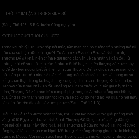
II. THỜI KỲ IM LẶNG TRONG KINH SỬ.
(Sáng Thế 425 - 5 B.C. trước Công nguyên)
KÝ THUẬT CUỐI THỜI CỰU ƯỚC
Trong khi sử ký Cựu Ước sắp kết thúc, tấm màn che hạ xuống trên những thế kỷ
đầu của sự hiện hữu loài người. Từ Adam và Eve đến Ezra và Nehemiah,
Thượng Đế đã khải hiện chính Ngài trong các vấn đề cá nhân và dân tộc. Từ
những thời cổ sơ nhất của các tổ phụ, một kế hoạch thiên thượng đã được bày
tỏ để dạy loài người biết về thiên tính của Thượng Đế, và chuẩn bị thế gian cho
một Đấng Cứu Độ, Đấng sẽ biến cải trạng thái tội lỗi loài người và mang lại sự
sống chân thật. Trong kế hoạch nầy, công cụ chính của Thượng Đế là dân tộc
Hebrew của Israel khá đen tối. Khoảng 650 năm trước khi quốc gia nầy thành
hình, Thượng Đế đã phán hứa cùng tổ phụ trung tín Abraham rằng các hậu tự
của Ông sẽ trở thành một dân tộc lớn và sẽ có xứ sở riêng họ, và qua họ hết thảy
các dân tộc trên địa cầu sẽ được phước (Sáng Thế 12:1-3).
Điều hứa đầu tiên được hoàn thành, khi 12 chi tộc Israel được giải phóng khỏi
vòng nô lệ Egypt và đưa về Núi Sinai. Thượng Đế lập giao ước cùng dân tộc
mới mẻ của Israel nầy rằng Ngài sẽ là Thượng Đế của họ, và đối lại, họ kết ước
rằng họ sẽ là con chọn của Ngài. Một trong các bằng chứng giao ước là kinh luật
ban cho Moses. Với nguồn gốc thiên thượng và thần quyền, dường như chưa có