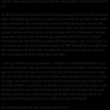
con dân Ngài vâng phục luật pháp, nhờ việc làm của Đức Thánh Linh (Jer.31:31-
33).
Sự khác biệt giữa Chúa Jesus và tất cả giảng sư người Jews là quyền năng của
Ngài. Ngài giảng dạy, thể hiện các phép lạ và xua đuổi ma quỉ bằng chính danh
Ngài, không phải nhờ danh giáo hội, mà cũng không dùng danh Thượng Đế.
Chúa Jesus cũng xác nhận Kinh Thánh là Phán Ngôn của chính Ngài sẽ không
bao giờ tan biến. Không một ai, mà chỉ có Đấng Giải Cứu (Messaiah) mới dám
xưng nhận điều nầy. Bởi các tiên tri dạy rằng Đấng Giải Cứu sẽ là “Yahweh
(Danh thánh của Thượng Đế) sự công chính của chúng ta” (Jer. 23:6; 33:16), và
một con trẻ được gọi là Thượng Đế (Isaiah 9:6). Một Thượng Đế mang lấy nhục
thể, một phép lạ bày tỏ tình yêu của Ngài cho chúng ta, và quyền lực của Ngài
trên sự sáng tạo (cà vũ trụ và thế gian) của Ngài.
* Niên lịch 30 AD (sau Công nguyên) - Thế gian của những tội nhân treo Chúa
Jesus trên thập giá. Thật quan trọng, trước khi rời khỏi thế gian, Chúa Jesus chỉ
dạy các môn đồ của Ngài tổ chức lễ Vượt Qua để ghi nhớ sự cứu chuộc mang
đến nhờ sự đổ huyết của Ngài, thay vì tưởng niệm sự giải phóng của họ ra khỏi
xứ Egypt. Như Isaiah cùng các tiên tri khác đã cho chúng ta biết, cái chết của
Ngài đã trở thành của lễ chuộc sự mắc lỗi và của lễ chuộc tội của chúng ta, giải
phóng Israel khỏi vòng nô lệ và khỏi bị kết án tội lỗi. Lễ Vượt Qua mà Thượng
Đế đã truyền lệnh cho Israel phải tuân giữ với một chiên con làm sinh tế, đã
được hoàn thành trong Chúa Jesus, Chiên Con của Thượng Đế.
(Kỳ tới: Những Biến Cố Tiếp sau Niên Lịch 30 AD)