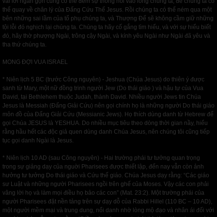
vài lời ngắn gọn cũng có thể đem sự thống hối vào lòng chúng ta, để chúng ta có
thể quay về chân lý của Đấng Cứu Thế Jesus. Rồi chúng ta có thể ném qua một
bên những sai lầm của tổ phụ chúng ta, và Thượng Đế sẽ không cầm giữ những
tội lỗi đó nghịch lại chúng ta. Chúng ta hãy cố gắng tìm hiểu, và với sự hiểu biết
đó, hãy thờ phượng Ngài, trông cậy Ngài, và kính yêu Ngài như Ngài đã yêu và
tha thứ chúng ta.
MONG ĐỢI VUA ISRAEL
* Niên lịch 5 BC (trước Công nguyên) - Jeshua (Chúa Jesus) do thiên ý được
sanh từ Mary, một nữ đồng trinh người Jew (Do thái giáo ) và hậu tự của Vua
David, tại Bethlehem thuộc Judah, thành David. Nhiều người Jews tin Chúa
Jesus là Messiah (Đấng Giải Cứu) nên gọi chính họ là những người Do thái giáo
môn đồ của Đấng Giải Cứu (Messianic Jews). Họ thích dùng danh từ Hebrew để
gọi Chúa JESUS là YESHUA. Do nhiều mục tiêu theo dòng thời gian nầy, hiểu
rằng hầu hết các độc giả quen dùng danh Chúa Jesus, nên chúng tôi cũng tiếp
tục gọi danh Ngài là Jesus.
* Niên lịch 10 AD (sau Công nguyên) - Hai trường phái tư tưởng quan trọng
trong sự giảng dạy của nguời Pharisees được thiết lập, đến nay vẫn còn ảnh
hưởng tư tưởng Do thái giáo và Cứu thế giáo. Chúa Jesus dạy rằng: “Các giáo
sư Luật và những người Pharisees ngồi trên ghế của Moses. Vậy các con phải
vâng lời họ và làm mọi điều họ bảo các con” (Mat. 23:2). Một trường phái của
người Pharisees đặt nền tảng trên sự dạy dỗ của Rabbi Hillel (110 BC – 10 AD),
một người mềm mại và trung dung, nổi danh nhờ lòng mộ đạo và nhân ái đối với