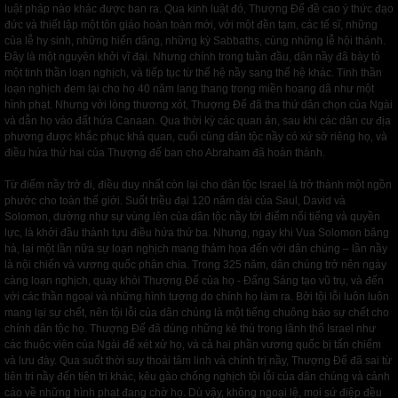
luật pháp nào khác được ban ra. Qua kinh luật đó, Thượng Đế đề cao ý thức đạo
đức và thiết lập một tôn giáo hoàn toàn mới, với một đền tạm, các tế sĩ, những
của lễ hy sinh, những hiến dâng, những kỳ Sabbaths, cùng những lễ hội thánh.
Đây là một nguyên khởi vĩ đại. Nhưng chính trong tuần đầu, dân nầy đã bày tỏ
một tinh thần loạn nghịch, và tiếp tục từ thế hệ nầy sang thế hệ khác. Tinh thần
loạn nghịch đem lại cho họ 40 năm lang thang trong miền hoang dã như một
hình phạt. Nhưng với lòng thương xót, Thượng Đế đã tha thứ dân chọn của Ngài
và dẫn họ vào đất hứa Canaan. Qua thời kỳ các quan án, sau khi các dân cư địa
phương được khắc phục khả quan, cuối cùng dân tộc nầy có xứ sở riêng họ, và
điều hứa thứ hai của Thượng đế ban cho Abraham đã hoàn thành.
Từ điểm nầy trở đi, điều duy nhất còn lại cho dân tộc Israel là trở thành một ngồn
phước cho toàn thế giới. Suốt triều đại 120 năm dài của Saul, David và
Solomon, dường như sự vùng lên của dân tộc nầy tới điểm nổi tiếng và quyền
lực, là khởi đầu thành tựu điều hứa thứ ba. Nhưng, ngay khi Vua Solomon băng
hà, lại một lần nữa sự loạn nghịch mang thảm họa đến với dân chúng – lần nầy
là nội chiến và vương quốc phân chia. Trong 325 năm, dân chúng trở nên ngày
càng loạn nghịch, quay khỏi Thượng Đế của họ - Đấng Sáng tạo vũ trụ, và đến
với các thần ngoại và những hình tượng do chính họ làm ra. Bởi tội lỗi luôn luôn
mang lại sự chết, nên tội lỗi của dân chúng là một tiếng chuông báo sự chết cho
chính dân tộc họ. Thượng Đế đã dùng những kẻ thù trong lãnh thổ Israel như
các thuộc viên của Ngài để xét xử họ, và cả hai phần vương quốc bị tấn chiếm
và lưu đày. Qua suốt thời suy thoái tâm linh và chính trị nầy, Thượng Đế đã sai từ
tiên tri nầy đến tiên tri khác, kêu gào chống nghịch tội lỗi của dân chúng và cảnh
cáo về những hình phạt đang chờ họ. Dù vậy, không ngoại lệ, mọi sứ điệp đều