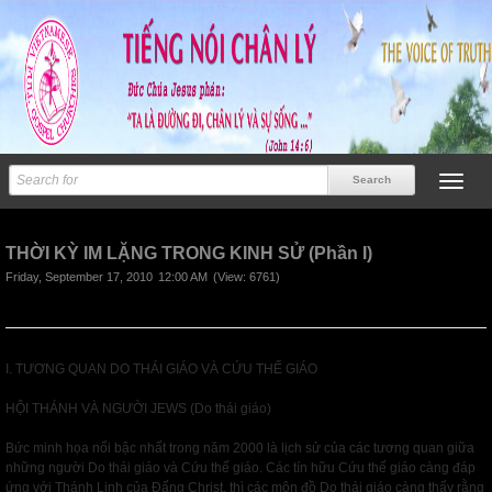
Previous
Next
THỜI KỲ IM LẶNG TRONG KINH SỬ (Phần I)
Friday, September 17, 2010
12:00 AM
(View: 6761)
I. TƯƠNG QUAN DO THÁI GIÁO VÀ CỨU THẾ GIÁO
HỘI THÁNH VÀ NGƯỜI JEWS (Do thái giáo)
Bức minh họa nổi bậc nhất trong năm 2000 là lịch sử của các tương quan giữa
những người Do thái giáo và Cứu thế giáo. Các tín hữu Cứu thế giáo càng đáp
ứng với Thánh Linh của Đấng Christ, thì các môn đồ Do thái giáo càng thấy rằng