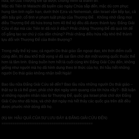
nữa, lời của Thượng Đế lại được chứng minh là thành tín.
Mặc dù Tiên tri Malachi đã tuyên cáo ngày Chúa sắp đến, mặc dù cơn phục
hung tâm linh ngắn hạn, dưới thời Ezra và Nehemiah, dân Israel vẫn tiếp tục, cả
đến bây giờ, cố tình vi phạm luật pháp của Thượng Đế. . Không nhớ rằng mọi
điều Thượng Đế đã hứa trong hơn 40 thế kỷ đều đã được thành tựu. Đấng Giải
Cứu vĩ đại mà các Tiên tri đã nói ở đâu? Phải chăng Thượng Đế đã quá lời để
cố gắng tạo sự chú ý của dân chúng? Phải chăng điều hứa nầy khó thể thành
tựu đối với Thượng Đế của thiên thượng?
Trong mấy thế kỷ sau, cả người Do thái giáo lẫn ngoại đạo, khi thời điểm cuối
cùng đến, thì đau khổ thất vọng vì đã sai lầm chờ đợi một vương quốc thuộc thể
hơn là tâm linh. Đáng buồn hơn hết là cuối cùng khi Đấng Giải Cứu đến, không
giống như người mà họ đã hình dung theo tri thức của họ, thì hầu hết những
người Do thái giáo không nhận biết Ngài!
Bao lâu nữa Đấng Giải Cứu sẽ đến? Bao lâu nữa những người Do thái giáo –
thật sự là cả thế gian, phải chờ đợi ngày vinh quang của lời hứa nầy? - Bất luận
vì những nguyên nhân nào từ Thượng Đế, quốc gia Israel phải chờ đợi Đấng
Giải Cứu như đã hứa, và chờ đợi ngày mà hết thảy các quốc gia trên đất đều
được phước nhờ dòng dõi họ.
(Kỳ tới: HẬU QUẢ CỦA SỰ LƯU ĐÀY & ĐẤNG GIẢI CỨU ĐẾN)
==========================================
Previous
Next