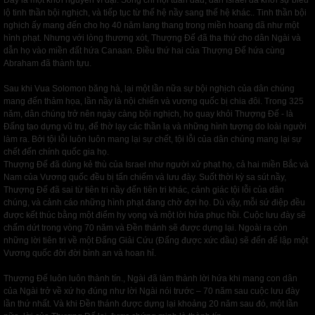
Đây là một khởi nguyên vĩ đại. Song chỉ nội tuần đầu, dân Israel đã khởi sự biểu
lộ tinh thần bội nghịch, và tiếp tục từ thế hệ nầy sang thế hệ khác.. Tinh thần bội
nghịch ấy mang đến cho họ 40 năm lang thang trong miền hoang dã như một
hình phạt. Nhưng với lòng thương xót, Thượng Đế đã tha thứ cho dân Ngài và
dẫn họ vào miền đất hứa Canaan. Điều thứ hai của Thượng Đế hứa cùng
Abraham đã thành tựu.
Sau khi Vua Solomon băng hà, lại một lần nữa sự bội nghịch của dân chúng
mang đến thảm họa, lần nầy là nội chiến và vương quốc bị chia đôi. Trong 325
năm, dân chúng trở nên ngày càng bội nghịch, họ quay khỏi Thượng Đế - là
Đấng tạo dựng vũ trụ, để thờ lạy các thần lạ và những hình tượng do loài người
làm ra. Bởi tội lỗi luôn luôn mang lại sự chết, tội lỗi của dân chúng mang lại sự
chết đến chính quốc gia họ.
Thượng Đế đã dùng kẻ thù của Israel như người xử phạt họ, cả hai miền Bắc và
Nam của Vương quốc đều bị tấn chiếm và lưu đày. Suốt thời kỳ sa sút nầy,
Thượng Đế đã sai từ tiên tri nầy đến tiên tri khác, cảnh giác tội lỗi của dân
chúng, và cảnh cáo những hình phạt đang chờ đợi họ. Dù vậy, mỗi sứ điệp đều
được kết thúc bằng một điểm hy vọng và một lời hứa phục hồi. Cuộc lưu đày sẽ
chấm dứt trong vòng 70 năm và Đền thánh sẽ được dựng lại. Ngoài ra còn
những lời tiên tri về một Đấng Giải Cứu (Đấng được xức dầu) sẽ đến để lập một
Vương quốc đời đời bình an và hoan hỉ.
Thượng Đế luôn luôn thành tín., Ngài đã làm thành lời hứa khi mang con dân
của Ngài trở về xứ họ đúng như lời Ngài nói trước – 70 năm sau cuộc lưu đày
lần thứ nhất. Và khi Đền thánh được dựng lại khoảng 20 năm sau đó, một lần