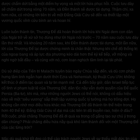
được chấm dứt bằng một điểm hy vọng và một lời hứa phục hồi. Cuộc lưu đày
sẽ chấm dứt trong vòng 70 năm, và Đền thánh sẽ được tái dựng. Thậm chí, xa
hơn nữa, có những lời tiên tri về một Đấng Giải Cứu sẽ đến và thiết lập một
vương quốc vĩnh cửu bình an và hoan hỉ.
Luôn luôn thành tín, Thượng Đế đã hoàn thành lời hứa khi Ngài đem con dân
của Ngài trở về xứ sở họ đúng như lời Ngài nói trước – 70 năm sau cuộc lưu đày
lần thứ nhất. Và khoảng 20 năm sau, khi Đền thánh được tái dựng, một lần nữa,
lời của Thượng Đế lại được chứng minh là chân thật. Nhưng khi chế độ thống trị
của ngoại bang và áp lực địa phương kéo dài hơn thế kỷ kế tiếp, vỡ mộng và
nghi ngờ bắt đầu – và cùng với nó, cơn loạn nghịch tâm linh lại tái phát.
Dù sứ điệp của Tiên tri Malachi tuyên báo ngày Chúa sắp đến, và dù cơn phấn
hưng tâm linh ngắn hạn dưới thời Ezra và Nehemiah, ký thuật Cựu Ước không
kết thúc ở điểm lạc quan và tự tin mạnh mẽ. Cả đến bây giờ, dân Israel tiếp tục
cố tình vi phạm luật lệ của Thượng Đế; dân tộc nầy vẫn dưới quyền của Đế quốc
Persia (Ba-tư), khi mà, như những người Jews có thể nói, không có dấu hiệu
nào về một “siêu vương” sắp thiết lập vương quốc lý tưởng mà họ trông đợi. Họ
không cần nhớ mọi điều hứa khác mà Thượng Đế đã thành tín thể hiện trong
hơn 40 thế kỷ. Đấng Giải Cứu vĩ đại mà các tiên tri đã truyền rao, hiện ở đâu?
Rốt cuộc, phải chăng Thượng Đế đã đi quá xa trong cố gắng tạo sự chú ý trong
dân chúng? Phải chăng điều hứa nầy quá khó làm thành đối với một Thượng Đế
của các từng trời?
Mặc dù quá khứ tốt đẹp có thể cáo trách người Jews về sự thiếu mất đức tin của