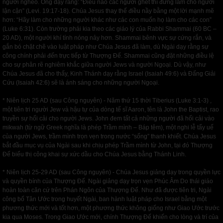
người nghèo. Ông dạy rằng: “Điều nào các ngươi ghét thì đừng làm cho người
lận cận” (Levi. 19:17-18). Chúa Jesus thay thế điều nầy bằng một lời mạnh mẽ
hơn: “Hãy làm cho những người khác như các con muốn họ làm cho các con”
(Luke 6:31). Còn trường phái kia theo các giáo lý của Rabbi Shammai (60 BC –
20 AD), một người khí tính nóng nảy hơn. Shammai bênh vực sự cứng rắn, và
gắn bó chặt chẽ vào luật pháp như Chúa Jesus đã làm, dù Ngài dạy rằng sự
công chính phải đến trực tiếp từ Thượng Đế. Shammai cũng đặt những điều lệ
cho sự phân rẽ nghiêm khắc giữa người Jews và người Ngoại. Dù vậy, như
Chúa Jesus đã cho thấy, Kinh Thánh dạy rằng Israel (Isaiah 49:6) và Đấng Giải
Cứu (Isaiah 42:6) sẽ là ánh sáng cho những người Ngoại.
* Niên lịch 25 AD (sau Công nguyên) - Năm thứ 15 thời Tiberius (Luke 3:1-3) ,
một tiên tri người Jew và hậu tự của dòng tế sĩ Aaron, tên là John the Baptist, rao
truyền sự hối cải cho người Jews. John đem tất cả những người đã hối cải vào
mikwah (từ ngữ Greek nghĩa là phép Trầm mình – Báp têm), một nghi lễ tẩy uế
của người Jews, trầm mình trọn vẹn trong nước “sống” thanh khiết. Chúa Jesus
bắt đầu mục vụ của Ngài sau khi chịu phép Trầm mình từ John, tại đó Thượng
Đế biểu thị công khai sự xức dầu cho Chúa Jesus bằng Thánh Linh.
* Niên lịch 25-29 AD (sau Công nguyên) - Chúa Jesus giảng dạy trong quyền lực
và quyền bính của Thượng Đế. Ngài giảng dạy trọn vẹn Phúc Âm Do thái giáo
hoàn toàn căn cứ trên Phán Ngôn của Thượng Đế. Như đã được tiên tri, Ngài
công bố Tân Ước trong huyết Ngài, ban hành luật pháp cho Israel bằng một
phương thức mới và tốt hơn, một phương thức không giống như Giao Ước trước
kia qua Moses. Trong Giao Ước mới, chính Thượng Đế khiến cho lòng và trí của