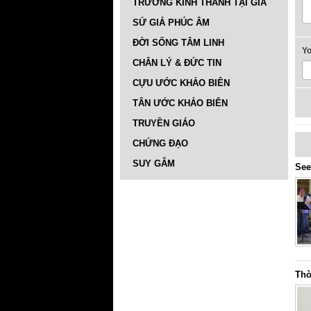
TRƯỜNG KINH THÁNH TẠI GIA
SỨ GIẢ PHÚC ÂM
ĐỜI SỐNG TÂM LINH
Y
CHÂN LÝ & ĐỨC TIN
CỰU ƯỚC KHẢO BIÊN
TÂN ƯỚC KHẢO BIÊN
TRUYỀN GIÁO
CHỨNG ĐẠO
SUY GẪM
See
Thờ