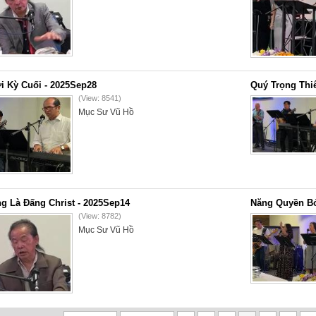
i Kỳ Cuối - 2025Sep28
Quý Trọng Thi
(View: 8541)
Mục Sư Vũ Hồ
g Là Đấng Christ - 2025Sep14
Năng Quyền Bở
(View: 8782)
Mục Sư Vũ Hồ