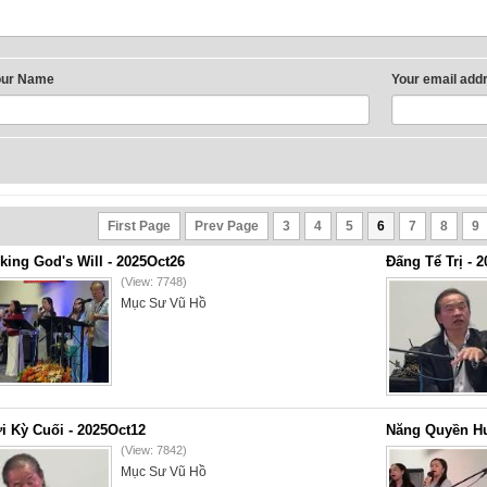
our Name
Your email add
First Page
Prev Page
3
4
5
6
7
8
9
king God's Will - 2025Oct26
Đấng Tể Trị - 
(View: 7748)
Mục Sư Vũ Hồ
i Kỳ Cuối - 2025Oct12
Năng Quyền Hu
(View: 7842)
Mục Sư Vũ Hồ