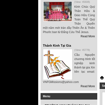
(View: 45608)
Kính Chúc Quý
Thân Hữu &
Giáo Hữu Cùng
Toàn Thể Quý
Thân Quyến
một năm mới tràn đầy Thiên Ân & Thiên
Phước ban từ Đấng Cứu Thế Jesus.
Read More
Thánh Kinh Tại Gia
(View: 45778)
Cầu Nguyện
chương trình tốt
nghiệp kinh
thánh tại gia Xin
liên lạc email:
VNFGMissions@yahoo.com
S
Read More
Menu