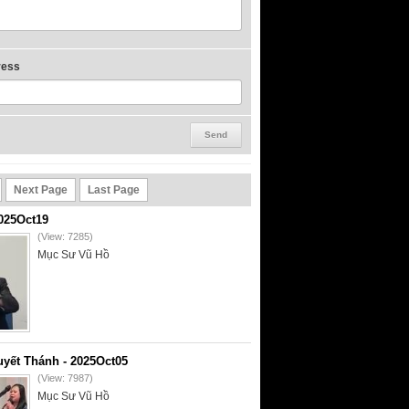
ress
Next Page
Last Page
2025Oct19
(View: 7285)
Mục Sư Vũ Hồ
yết Thánh - 2025Oct05
(View: 7987)
Mục Sư Vũ Hồ