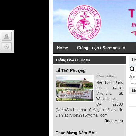
Home
Giảng Luận / Sermons
H
Thông Báo / Bulletin
Lễ Thờ Phượng
Ánh
(View: 44698)
Hội Thánh Phúc
Tues
Âm - 14381
M
Magnolia St.
Westminster,
CA 92683
(NorthWest corner of Magnolia/Hazard).
Liên lạc: vuxh2916@gmail.com
Read More
Chúc Mừng Năm Mới