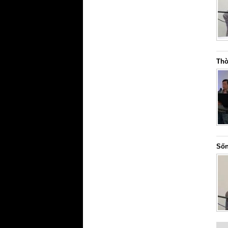
Thờ
Sốn