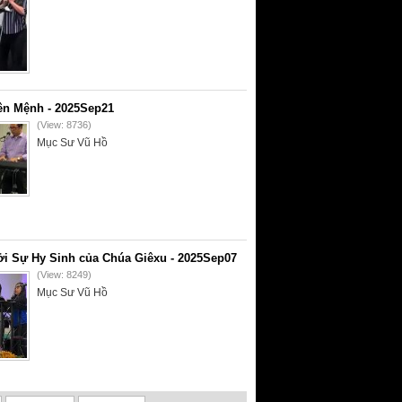
ên Mệnh - 2025Sep21
(View: 8736)
Mục Sư Vũ Hồ
i Sự Hy Sinh của Chúa Giêxu - 2025Sep07
(View: 8249)
Mục Sư Vũ Hồ