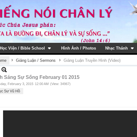
Học Viện / Bible School
Hình Ảnh / Photos
Nhạc Thánh
›
›
ome
Giảng Luận / Sermons
Giảng Luận Truyền Hình (Video)
 Sáng Sự Sống February 01 2015
day, February 3, 2015
12:00 AM
(View: 34967)
ục Sư Vũ Hồ