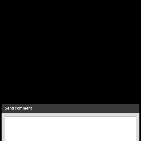
Previous
Next
Send comment