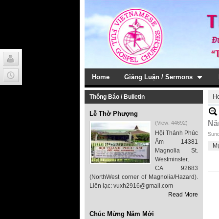
Home
Giảng Luận / Sermons
H
Thông Báo / Bulletin
Lễ Thờ Phượng
Nă
(View: 44692)
Hội Thánh Phúc
Sund
Âm - 14381
M
Magnolia St.
Westminster,
CA 92683
(NorthWest corner of Magnolia/Hazard).
Liên lạc: vuxh2916@gmail.com
Read More
Chúc Mừng Năm Mới