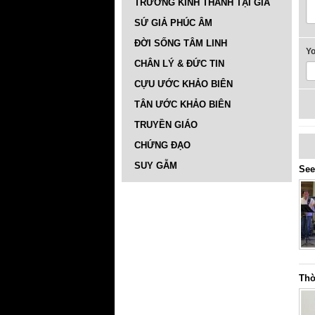
TRƯỜNG KINH THÁNH TẠI GIA
SỨ GIẢ PHÚC ÂM
ĐỜI SỐNG TÂM LINH
Y
CHÂN LÝ & ĐỨC TIN
CỰU ƯỚC KHẢO BIÊN
TÂN ƯỚC KHẢO BIÊN
TRUYỀN GIÁO
CHỨNG ĐẠO
SUY GẪM
See
Thờ