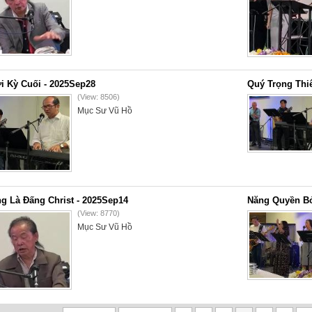
i Kỳ Cuối - 2025Sep28
Quý Trọng Thi
(View: 8506)
Mục Sư Vũ Hồ
g Là Đấng Christ - 2025Sep14
Năng Quyền Bở
(View: 8770)
Mục Sư Vũ Hồ