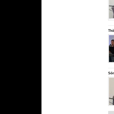
Thờ
Sốn