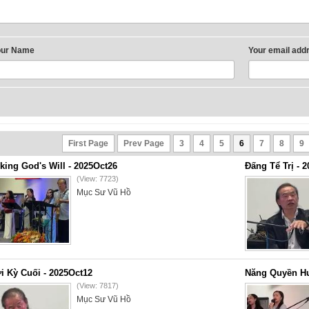
our Name
Your email add
First Page
Prev Page
3
4
5
6
7
8
9
king God's Will - 2025Oct26
Đấng Tể Trị - 
(View: 7723)
Mục Sư Vũ Hồ
i Kỳ Cuối - 2025Oct12
Năng Quyền Hu
(View: 7817)
Mục Sư Vũ Hồ