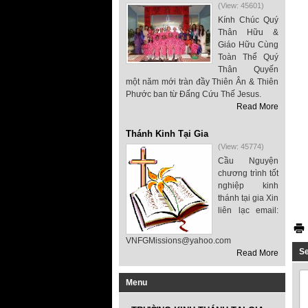
(View: 45601)
Kính Chúc Quý
Thân Hữu &
Giáo Hữu Cùng
Toàn Thể Quý
Thân Quyến
một năm mới tràn đầy Thiên Ân & Thiên
Phước ban từ Đấng Cứu Thế Jesus.
Read More
Thánh Kinh Tại Gia
(View: 45774)
Cầu Nguyện
chương trình tốt
nghiệp kinh
thánh tại gia Xin
liên lạc email:
VNFGMissions@yahoo.com
S
Read More
Menu