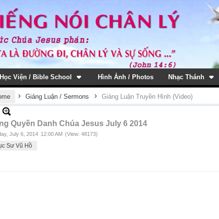
Học Viện / Bible School
Hình Ảnh / Photos
Nhạc Thánh
›
›
ome
Giảng Luận / Sermons
Giảng Luận Truyền Hình (Video)
ng Quyền Danh Chúa Jesus July 6 2014
ay, July 6, 2014
12:00 AM
(View: 48173)
ục Sư Vũ Hồ