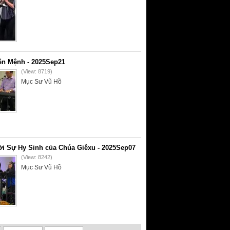
ên Mệnh - 2025Sep21
(View: 8719)
Mục Sư Vũ Hồ
i Sự Hy Sinh của Chúa Giêxu - 2025Sep07
(View: 8242)
Mục Sư Vũ Hồ