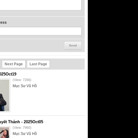
ress
Next Page
Last Page
2025Oct19
(View: 7266)
Mục Sư Vũ Hồ
yết Thánh - 2025Oct05
(View: 7960)
Mục Sư Vũ Hồ