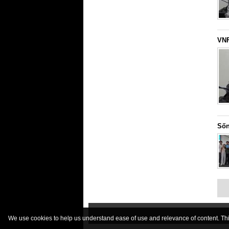
VNF
Sốn
We use cookies to help us understand ease of use and relevance of content. This