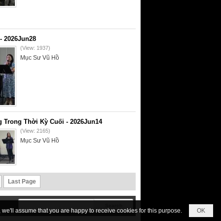
- 2026Jun28
(View: 1937)
Mục Sư Vũ Hồ
 Trong Thời Kỳ Cuối - 2026Jun14
(View: 2165)
Mục Sư Vũ Hồ
Last Page
we'll assume that you are happy to receive cookies for this purpose.
OK