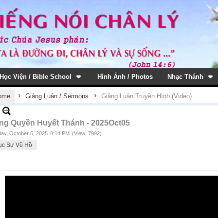
Học Viện / Bible School
Hình Ảnh / Photos
Nhạc Thánh
›
›
ome
Giảng Luận / Sermons
Giảng Luận Truyền Hình (Video)
ng Quyền Huyết Thánh - 2025Oct05
ay, October 5, 2025
8:14 PM
(View: 7992)
ục Sư Vũ Hồ