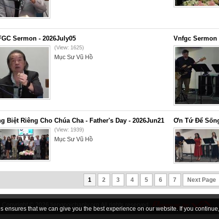
GC Sermon - 2026July05
Vnfgc Sermon 
(View: 1625)
Mục Sư Vũ Hồ
g Biệt Riêng Cho Chúa Cha - Father's Day - 2026Jun21
Ơn Tứ Để Sống
(View: 1939)
Mục Sư Vũ Hồ
1
2
3
4
5
6
7
Next Page
Copyright © 2026
tiengnoichanly.org
All rights reserved
 ensures that we can give you the best experience on our website. If you continue, 