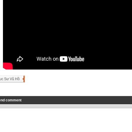
uc Sư Vũ Hồ
end comment