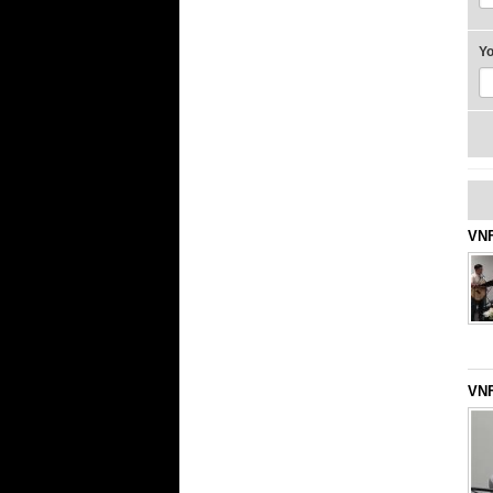
Y
VNF
VNF