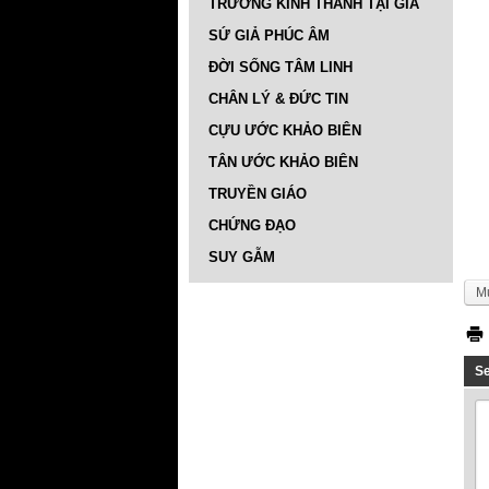
TRƯỜNG KINH THÁNH TẠI GIA
SỨ GIẢ PHÚC ÂM
ĐỜI SỐNG TÂM LINH
CHÂN LÝ & ĐỨC TIN
CỰU ƯỚC KHẢO BIÊN
TÂN ƯỚC KHẢO BIÊN
TRUYỀN GIÁO
CHỨNG ĐẠO
SUY GẪM
M
S