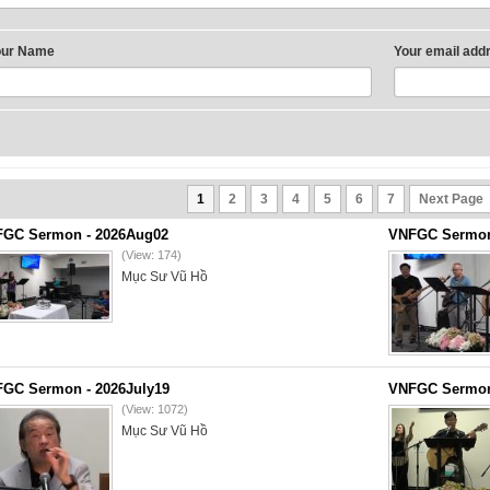
our Name
Your email add
1
2
3
4
5
6
7
Next Page
GC Sermon - 2026Aug02
VNFGC Sermon 
(View: 174)
Mục Sư Vũ Hồ
GC Sermon - 2026July19
VNFGC Sermon 
(View: 1072)
Mục Sư Vũ Hồ