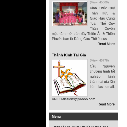
(View: 45609)
Kính Chúc Quý
Thân Hữu &
Giáo Hữu Cùng
Toàn Thể Quý
Thân Quyến
một năm mới tràn đầy Thiên Ân & Thiên
Phước ban từ Đấng Cứu Thế Jesus.
Read More
Thánh Kinh Tại Gia
(View: 45778)
Cầu Nguyện
chương trình tốt
nghiệp kinh
thánh tại gia Xin
liên lạc email:
VNFGMissions@yahoo.com
Read More
Menu