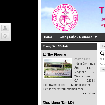
Home
Giảng Luận / Sermons
H
Thông Báo / Bulletin
Lễ Thờ Phượng
Nă
(View: 44698)
Hội Thánh Phúc
Sund
Âm - 14381
M
Magnolia St.
Westminster,
CA 92683
(NorthWest corner of Magnolia/Hazard).
Liên lạc: vuxh2916@gmail.com
Read More
Chúc Mừng Năm Mới