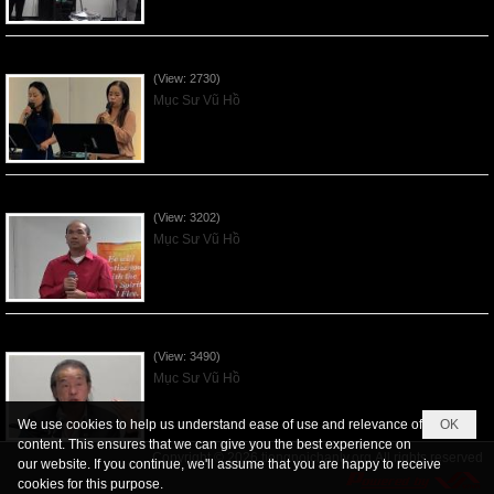
Các Ơn Tứ Thiêng Liên - 2026May31
(View: 2730)
Mục Sư Vũ Hồ
Thần Linh Năng Quyền - 2026May24
(View: 3202)
Mục Sư Vũ Hồ
Thần Linh của Giao Ước - 2026May17
(View: 3490)
Mục Sư Vũ Hồ
We use cookies to help us understand ease of use and relevance of
OK
content. This ensures that we can give you the best experience on
Copyright © 2026
tiengnoichanly.org
All rights reserved
our website. If you continue, we'll assume that you are happy to receive
cookies for this purpose.