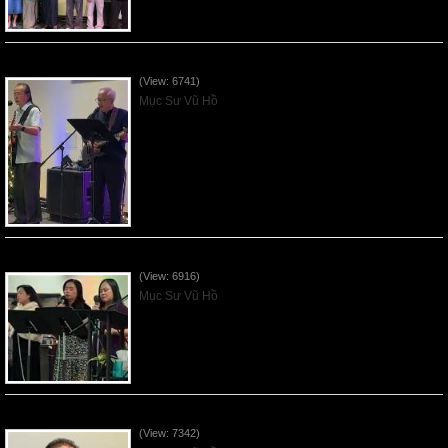
Mưu Kế của Kẻ Thù - 2025Nov23
(View: 6741)
Mục Sư Vũ Hồ
Kẻ Thù của Dân Sự Chúa - 2025Nov16
(View: 6916)
Mục Sư Vũ Hồ
Tạ Ơn Chúa - 2025Nov09
(View: 7342)