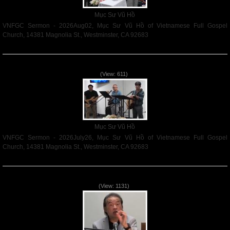
Mục Sư Vũ Hồ
VNFGC Sermon - 2026Aug02, Mục Sư Vũ Hồ of Vietnamese Full Gospel
Church, 14381 Magnolia St., Westminster, CA 92683
Read More
VNFGC Sermon - 2026July26
(View: 611)
Mục Sư Vũ Hồ
VNFGC Sermon - 2026July26, Mục Sư Vũ Hồ of Vietnamese Full Gospel
Church, 14381 Magnolia St., Westminster, CA 92683
Read More
VNFGC Sermon - 2026July19
(View: 1131)