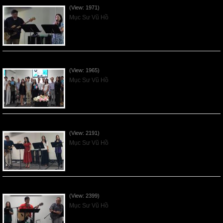
(View: 1971)
Mục Sư Vũ Hồ
Sống Biệt Riêng Cho Chúa Cha - Father's Day - 2026Jun21
(View: 1965)
Mục Sư Vũ Hồ
Ơn Tứ Để Sống Trong Thời Kỳ Cuối - 2026Jun14
(View: 2191)
Mục Sư Vũ Hồ
Mục Đích của Các Ân Tứ - 2026Jun07
(View: 2399)
Mục Sư Vũ Hồ