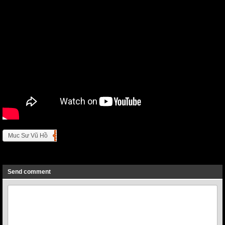
Muc Sư Vũ Hồ
Previous
Next
Send comment