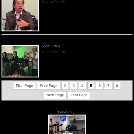
Mục Sư Vũ Hồ
Đấng Tự Hạ Mình Xuống - 2025Nov02
(View: 7283)
Mục Sư Vũ Hồ
First Page
Prev Page
2
3
4
5
6
7
8
Next Page
Last Page
VNFGC Sermon - 2026Aug02
(View: 260)