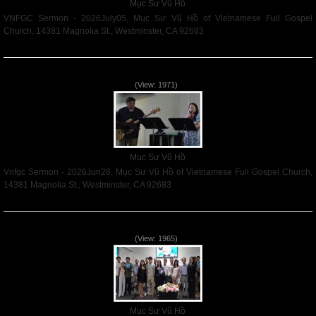
Mục Sư Vũ Hồ
VNFGC Sermon - 2026July05, Mục Sư Vũ Hồ of Vietnamese Full Gospel
Church, 14381 Magnolia St., Westminster, CA 92683
Read More
Vnfgc Sermon - 2026Jun28
(View: 1971)
Mục Sư Vũ Hồ
Vnfgc Sermon - 2026Jun28, Mục Sư Vũ Hồ of Vietnamese Full Gospel Church,
14381 Magnolia St., Westminster, CA 92683
Read More
Sống Biệt Riêng Cho Chúa Cha - Father's Day - 2026Jun21
(View: 1965)
Mục Sư Vũ Hồ