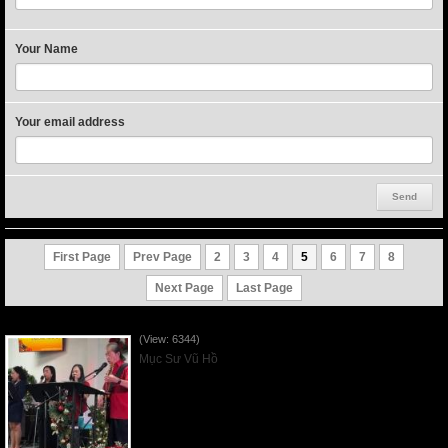
Your Name
Your email address
First Page
Prev Page
2
3
4
5
6
7
8
Next Page
Last Page
Vnfgc sermon - 2025Dec21
(View: 6344)
Mục Sư Vũ Hồ