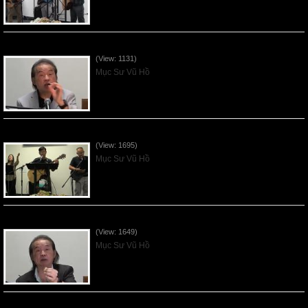
VNFGC Sermon - 2026July19
(View: 1131)
Mục Sư Vũ Hồ
VNFGC Sermon - 2026July12
(View: 1695)
Mục Sư Vũ Hồ
VNFGC Sermon - 2026July05
(View: 1649)
Mục Sư Vũ Hồ
Vnfgc Sermon - 2026Jun28