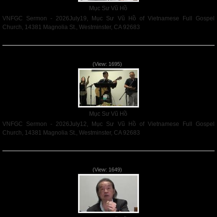
Mục Sư Vũ Hồ
VNFGC Sermon - 2026July19, Mục Sư Vũ Hồ of Vietnamese Full Gospel
Church, 14381 Magnolia St., Westminster, CA 92683
Read More
VNFGC Sermon - 2026July12
(View: 1695)
Mục Sư Vũ Hồ
VNFGC Sermon - 2026July12, Mục Sư Vũ Hồ of Vietnamese Full Gospel
Church, 14381 Magnolia St., Westminster, CA 92683
Read More
VNFGC Sermon - 2026July05
(View: 1649)