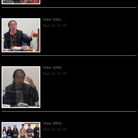
Đấng Rất Thánh - 2025Dec14
(View: 6381)
Mục Sư Vũ Hồ
Lời Hứa của Đấng Mê-Si - 2025Dec07
(View: 6299)
Mục Sư Vũ Hồ
Tạ Ơn vì Biết Ơn, Thanksgiving - 2025Nov30
(View: 6863)
Mục Sư Vũ Hồ