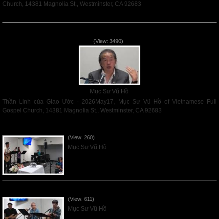
Church, 14381 Magnolia St., Westminster, CA 92683
Read More
Thần Linh của Giao Ước - 2026May17
(View: 3490)
Mục Sư Vũ Hồ
Thần Linh của Giao Ước - 2026May17, Mục Sư Vũ Hồ of Vietnamese Full
Gospel Church, 14381 Magnolia St., Westminster, CA 92683
Read More
VNFGC Sermon - 2026Aug02
(View: 260)
Mục Sư Vũ Hồ
VNFGC Sermon - 2026July26
(View: 611)
Mục Sư Vũ Hồ