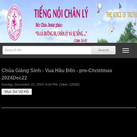
Previous
Next
Chúa Giáng Sinh - Vua Hầu Đến - pre-Christmas
2024Dec22
Sunday, December 22, 2024
6:04 PM
(View: 12058)
Mục Sư Vũ Hồ