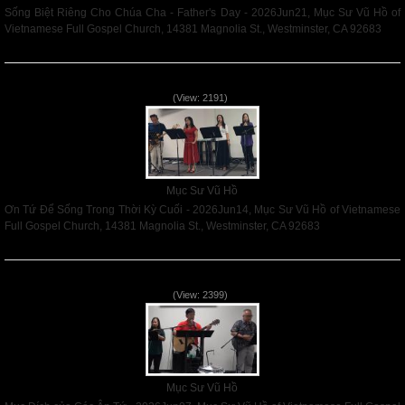
Sống Biệt Riêng Cho Chúa Cha - Father's Day - 2026Jun21, Mục Sư Vũ Hồ of
Vietnamese Full Gospel Church, 14381 Magnolia St., Westminster, CA 92683
Read More
Ơn Tứ Để Sống Trong Thời Kỳ Cuối - 2026Jun14
(View: 2191)
Mục Sư Vũ Hồ
Ơn Tứ Để Sống Trong Thời Kỳ Cuối - 2026Jun14, Mục Sư Vũ Hồ of Vietnamese
Full Gospel Church, 14381 Magnolia St., Westminster, CA 92683
Read More
Mục Đích của Các Ân Tứ - 2026Jun07
(View: 2399)
Mục Sư Vũ Hồ