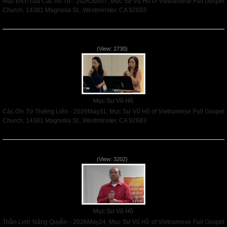
Mục Đích của Các Ân Tứ - 2026Jun07, Mục Sư Vũ Hồ of Vietnamese Full Gospel
Church, 14381 Magnolia St., Westminster, CA 92683
Read More
Các Ơn Tứ Thiêng Liên - 2026May31
(View: 2730)
Mục Sư Vũ Hồ
Các Ơn Tứ Thiêng Liên - 2026May31, Mục Sư Vũ Hồ of Vietnamese Full Gospel
Church, 14381 Magnolia St., Westminster, CA 92683
Read More
Thần Linh Năng Quyền - 2026May24
(View: 3202)
Mục Sư Vũ Hồ
Thần Linh Năng Quyền - 2026May24, Mục Sư Vũ Hồ of Vietnamese Full Gospel