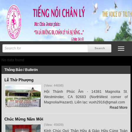
No data found
Thông Báo / Bulletin
Lễ Thờ Phượng
(View: 44698)
Hội Thánh Phúc Âm - 14381 Magnolia St.
Westminster, CA 92683 (NorthWest corner of
Magnolia/Hazard). Liên lạc: vuxh2916@gmail.com
Read More
Chúc Mừng Năm Mới
(View: 45609)
Kính Chúc Quý Thân Hữu & Giáo Hữu Cùng Toàn