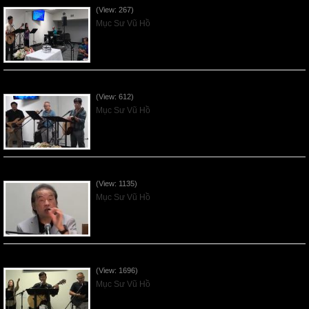
(View: 267)
Mục Sư Vũ Hồ
VNFGC Sermon - 2026July26
(View: 612)
Mục Sư Vũ Hồ
VNFGC Sermon - 2026July19
(View: 1135)
Mục Sư Vũ Hồ
VNFGC Sermon - 2026July12
(View: 1696)
Mục Sư Vũ Hồ