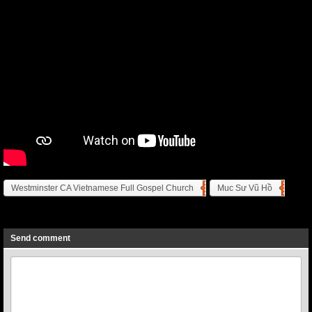
Westminster CA Vietnamese Full Gospel Church
Muc Sư Vũ Hồ
Previous
Next
Send comment