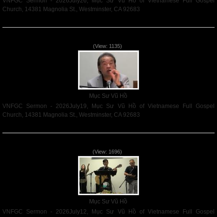
VNFGC Sermon - 2026July26, Mục Sư Vũ Hồ of Vietnamese Full Gospel
Church, 14381 Magnolia St., Westminster, CA 92683
Read More
VNFGC Sermon - 2026July19
(View: 1135)
Mục Sư Vũ Hồ
VNFGC Sermon - 2026July19, Mục Sư Vũ Hồ of Vietnamese Full Gospel
Church, 14381 Magnolia St., Westminster, CA 92683
Read More
VNFGC Sermon - 2026July12
(View: 1696)
Mục Sư Vũ Hồ
VNFGC Sermon - 2026July12, Mục Sư Vũ Hồ of Vietnamese Full Gospel