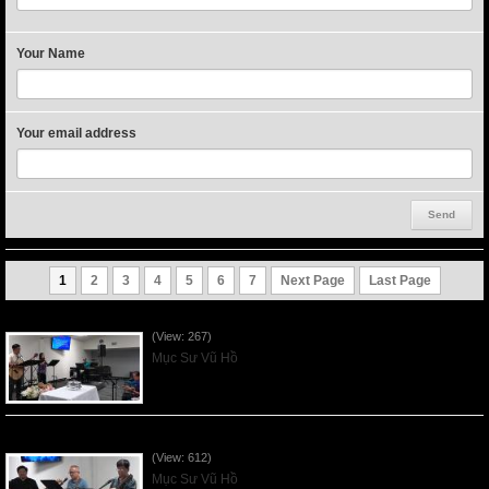
Your Name
Your email address
1
2
3
4
5
6
7
Next Page
Last Page
VNFGC Sermon - 2026Aug02
(View: 267)
Mục Sư Vũ Hồ
VNFGC Sermon - 2026July26
(View: 612)
Mục Sư Vũ Hồ