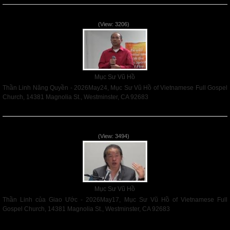
Thần Linh Năng Quyền - 2026May24
(View: 3206)
Mục Sư Vũ Hồ
Thần Linh Năng Quyền - 2026May24, Mục Sư Vũ Hồ of Vietnamese Full Gospel
Church, 14381 Magnolia St., Westminster, CA 92683
Read More
Thần Linh của Giao Ước - 2026May17
(View: 3494)
Mục Sư Vũ Hồ
Thần Linh của Giao Ước - 2026May17, Mục Sư Vũ Hồ of Vietnamese Full
Gospel Church, 14381 Magnolia St., Westminster, CA 92683
Read More
VNFGC Sermon - 2026Aug02