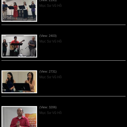
(View: 2195)
Mục Sư Vũ Hồ
Mục Đích của Các Ân Tứ - 2026Jun07
(View: 2403)
Mục Sư Vũ Hồ
Các Ơn Tứ Thiêng Liên - 2026May31
(View: 2731)
Mục Sư Vũ Hồ
Thần Linh Năng Quyền - 2026May24
(View: 3206)
Mục Sư Vũ Hồ