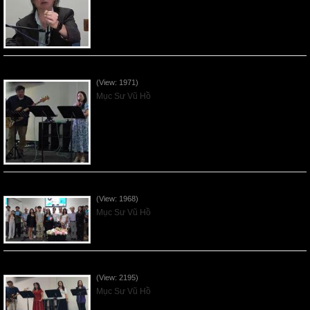
Vnfgc Sermon - 2026Jun28
(View: 1971)
Mục Sư Vũ Hồ
Sống Biệt Riêng Cho Chúa Cha - Father's Day - 2026Jun21
(View: 1968)
Mục Sư Vũ Hồ
Ơn Tứ Để Sống Trong Thời Kỳ Cuối - 2026Jun14
(View: 2195)
Mục Sư Vũ Hồ