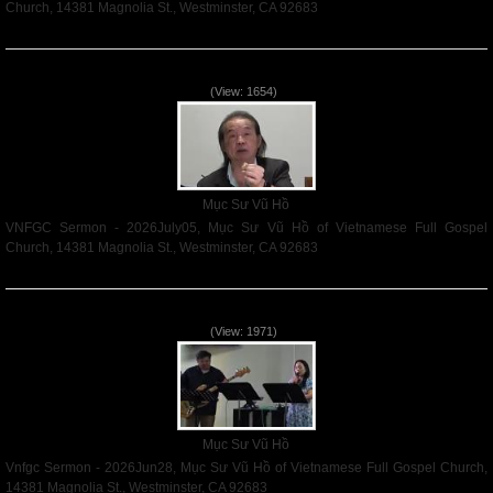
Church, 14381 Magnolia St., Westminster, CA 92683
Read More
VNFGC Sermon - 2026July05
(View: 1654)
Mục Sư Vũ Hồ
VNFGC Sermon - 2026July05, Mục Sư Vũ Hồ of Vietnamese Full Gospel
Church, 14381 Magnolia St., Westminster, CA 92683
Read More
Vnfgc Sermon - 2026Jun28
(View: 1971)
Mục Sư Vũ Hồ
Vnfgc Sermon - 2026Jun28, Mục Sư Vũ Hồ of Vietnamese Full Gospel Church,
14381 Magnolia St., Westminster, CA 92683