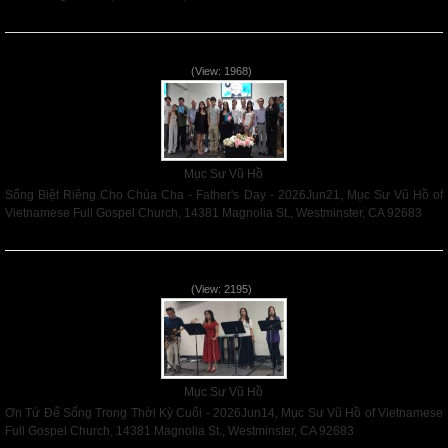
Read More
Sống Biệt Riêng Cho Chúa Cha - Father's Day - 2026Jun21
(View: 1968)
Mục Sư Vũ Hồ
Sống Biệt Riêng Cho Chúa Cha - Father's Day - 2026Jun21, Mục Sư Vũ Hồ of
Vietnamese Full Gospel Church, 14381 Magnolia St., Westminster, CA 92683
Read More
Ơn Tứ Để Sống Trong Thời Kỳ Cuối - 2026Jun14
(View: 2195)
Mục Sư Vũ Hồ
Ơn Tứ Để Sống Trong Thời Kỳ Cuối - 2026Jun14, Mục Sư Vũ Hồ of Vietnamese
Full Gospel Church, 14381 Magnolia St., Westminster, CA 92683