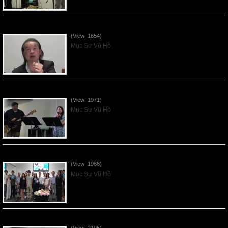
VNFGC Sermon - 2026July05
(View: 1654)
Mục Sư Vũ Hồ
Vnfgc Sermon - 2026Jun28
(View: 1971)
Mục Sư Vũ Hồ
Sống Biệt Riêng Cho Chúa Cha - Father's Day - 2026Jun21
(View: 1968)
Mục Sư Vũ Hồ
Ơn Tứ Để Sống Trong Thời Kỳ Cuối - 2026Jun14