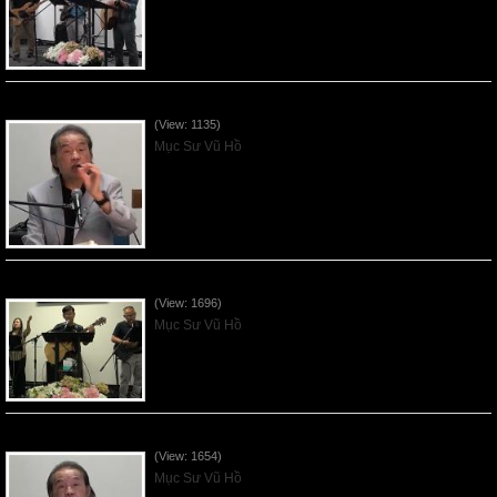
VNFGC Sermon - 2026July19
(View: 1135)
Mục Sư Vũ Hồ
VNFGC Sermon - 2026July12
(View: 1696)
Mục Sư Vũ Hồ
VNFGC Sermon - 2026July05
(View: 1654)
Mục Sư Vũ Hồ