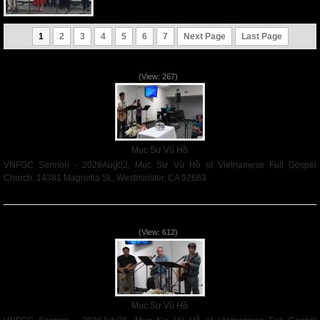
1
2
3
4
5
6
7
Next Page
Last Page
VNFGC Sermon - 2026Aug02
(View: 267)
Mục Sư Vũ Hồ
VNFGC Sermon - 2026Aug02, Mục Sư Vũ Hồ of Vietnamese Full Gospel
Church, 14381 Magnolia St., Westminster, CA 92683
Read More
VNFGC Sermon - 2026July26
(View: 612)
Mục Sư Vũ Hồ