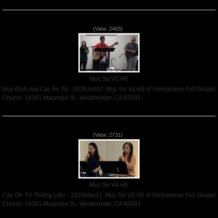
Read More
Mục Đích của Các Ân Tứ - 2026Jun07
(View: 2403)
Mục Sư Vũ Hồ
Mục Đích của Các Ân Tứ - 2026Jun07, Mục Sư Vũ Hồ of Vietnamese Full Gospel
Church, 14381 Magnolia St., Westminster, CA 92683
Read More
Các Ơn Tứ Thiêng Liên - 2026May31
(View: 2731)
Mục Sư Vũ Hồ
Các Ơn Tứ Thiêng Liên - 2026May31, Mục Sư Vũ Hồ of Vietnamese Full Gospel
Church, 14381 Magnolia St., Westminster, CA 92683
Read More