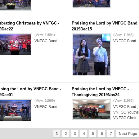
ebrating Christmas by VNFGC -
Praising the Lord by VNFGC Band 
9Dec22
2019Dec15
(View: 11594)
(View: 11965)
VNFGC Band
VNFGC Band
ising the Lord by VNFGC Band -
Praising the Lord by VNFGC -
9Dec01
Thanksgiving 2019Nov24
(View: 11969)
(View: 11982)
VNFGC Band
VNFGC Band
,
VNFGC Youths
VNFGC Choir
1
2
3
4
5
6
7
Next Page