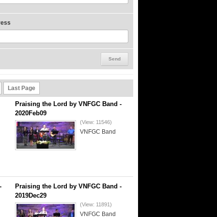
ress
Last Page
Praising the Lord by VNFGC Band -
2020Feb09
(View: 11546)
VNFGC Band
-
Praising the Lord by VNFGC Band -
2019Dec29
(View: 11891)
VNFGC Band