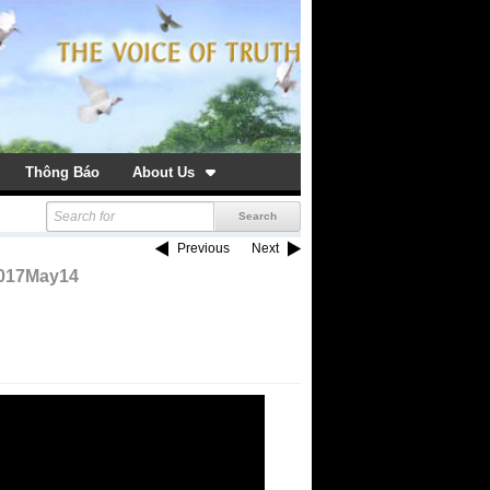
Thông Báo
About Us
Previous
Next
2017May14