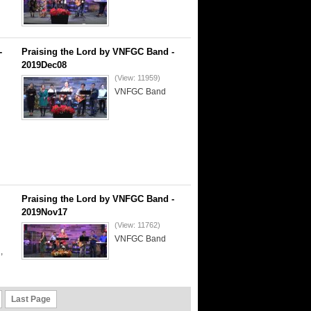
-
Praising the Lord by VNFGC Band -
2019Dec08
(View: 11959)
VNFGC Band
Praising the Lord by VNFGC Band -
2019Nov17
(View: 11762)
VNFGC Band
,
Last Page