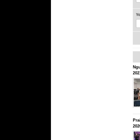
Y
Ngư
202
Pra
202