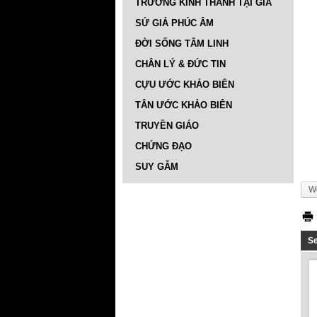
TRƯỜNG KINH THÁNH TẠI GIA
SỨ GIẢ PHÚC ÂM
ĐỜI SỐNG TÂM LINH
CHÂN LÝ & ĐỨC TIN
CỰU ƯỚC KHẢO BIÊN
TÂN ƯỚC KHẢO BIÊN
TRUYỀN GIÁO
CHỨNG ĐẠO
SUY GẪM
We
S