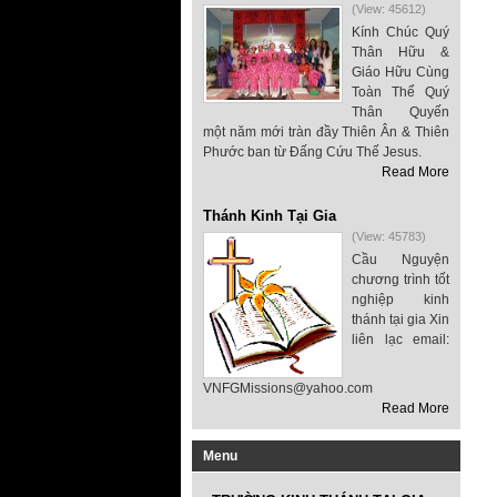
(View: 45612)
Kính Chúc Quý
Thân Hữu &
Giáo Hữu Cùng
Toàn Thể Quý
Thân Quyến
một năm mới tràn đầy Thiên Ân & Thiên
Phước ban từ Đấng Cứu Thế Jesus.
Read More
Thánh Kinh Tại Gia
(View: 45783)
Cầu Nguyện
chương trình tốt
nghiệp kinh
thánh tại gia Xin
liên lạc email:
VNFGMissions@yahoo.com
Read More
Menu