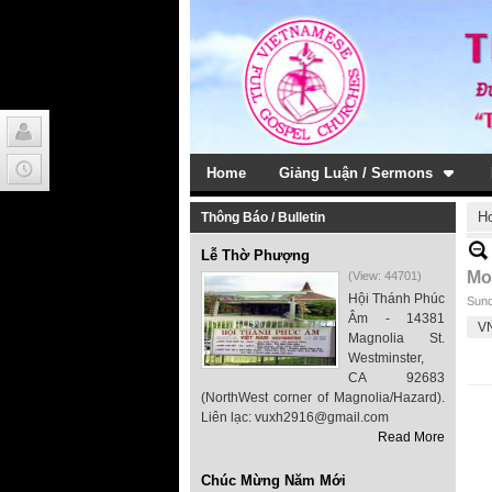
Home
Giảng Luận / Sermons
H
Thông Báo / Bulletin
Lễ Thờ Phượng
Mo
(View: 44701)
Hội Thánh Phúc
Sund
Âm - 14381
V
Magnolia St.
Westminster,
CA 92683
(NorthWest corner of Magnolia/Hazard).
Liên lạc: vuxh2916@gmail.com
Read More
Chúc Mừng Năm Mới