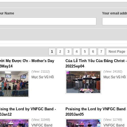
our Name
Your email add
1
2
3
4
5
6
7
Next Page
ời Mẹ Được Ơn - Mother's Day
Của Lễ Tình Yêu Của Đấng Christ -
3May14
2022Sep04
(View: 21112)
(View: 24182)
Mục Sư Vũ Hồ
Mục Sư Vũ Hồ
ising the Lord by VNFGC Band -
Praising the Lord by VNFGC Band 
0Jan12
2020Jan05
(View: 11948)
(View: 11749)
VNFGC Band
VNFGC Band