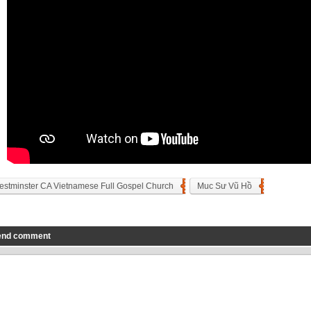
stminster CA Vietnamese Full Gospel Church
Muc Sư Vũ Hồ
end comment