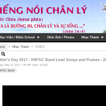
Học Viện / Bible School
Hình Ảnh / Photos
Nhạc Thánh
›
›
ome
Nhạc Thánh
VIDEO
ther's Day 2017 - VNFGC Band Lead Songs and Praises - 
ay, May 14, 2017
7:40 PM
(View: 12180)
NFGC Band