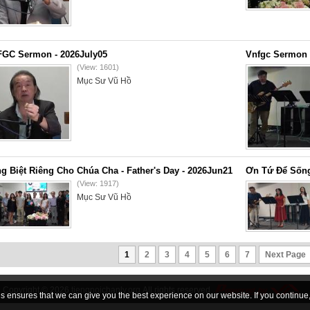
GC Sermon - 2026July05
Vnfgc Sermon 
(View: 1601)
Mục Sư Vũ Hồ
g Biệt Riêng Cho Chúa Cha - Father's Day - 2026Jun21
Ơn Tứ Để Sống
(View: 1917)
Mục Sư Vũ Hồ
1
2
3
4
5
6
7
Next Page
Copyright © 2026
tiengnoichanly.org
All rights reserved
 ensures that we can give you the best experience on our website. If you continue, 