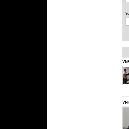
Y
VNF
VNF