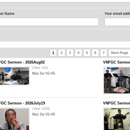
our Name
Your email add
1
2
3
4
5
6
7
Next Page
GC Sermon - 2026Aug02
VNFGC Sermon 
(View: 101)
Mục Sư Vũ Hồ
GC Sermon - 2026July19
VNFGC Sermon 
(View: 1020)
Mục Sư Vũ Hồ