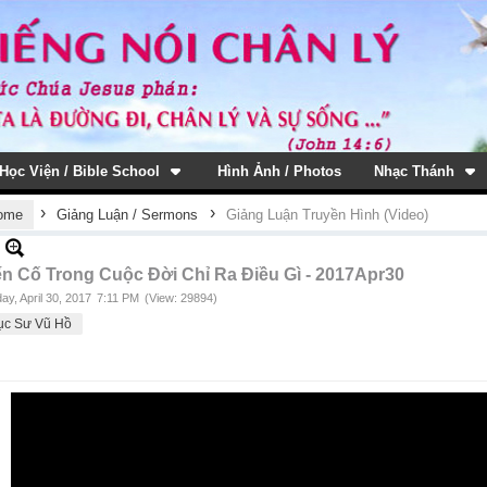
Học Viện / Bible School
Hình Ảnh / Photos
Nhạc Thánh
›
›
ome
Giảng Luận / Sermons
Giảng Luận Truyền Hình (Video)
ến Cố Trong Cuộc Đời Chỉ Ra Điều Gì - 2017Apr30
ay, April 30, 2017
7:11 PM
(View: 29894)
ục Sư Vũ Hồ