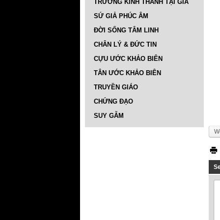
TRƯỜNG KINH THÁNH TẠI GIA
SỨ GIẢ PHÚC ÂM
ĐỜI SỐNG TÂM LINH
CHÂN LÝ & ĐỨC TIN
CỰU ƯỚC KHẢO BIÊN
TÂN ƯỚC KHẢO BIÊN
TRUYỀN GIÁO
CHỨNG ĐẠO
SUY GẪM
We
S