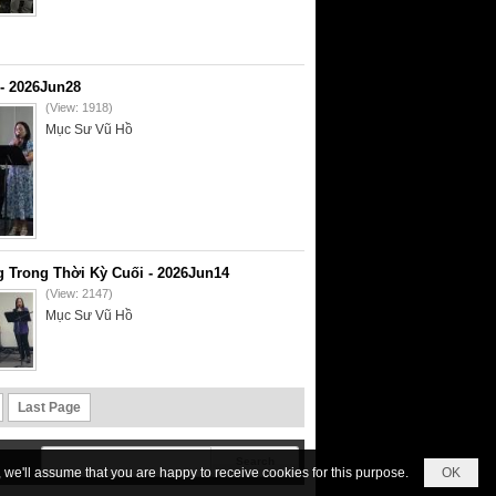
- 2026Jun28
(View: 1918)
Mục Sư Vũ Hồ
 Trong Thời Kỳ Cuối - 2026Jun14
(View: 2147)
Mục Sư Vũ Hồ
Last Page
we'll assume that you are happy to receive cookies for this purpose.
OK