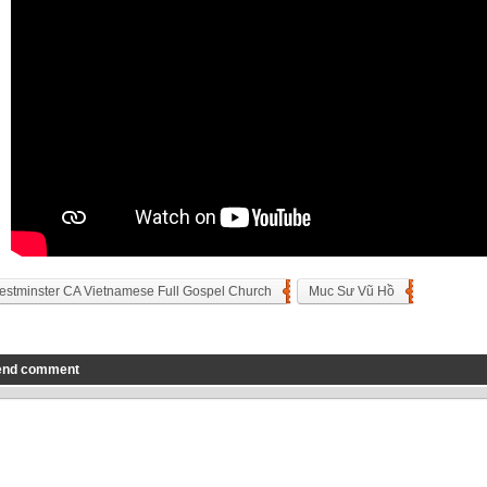
stminster CA Vietnamese Full Gospel Church
Muc Sư Vũ Hồ
end comment