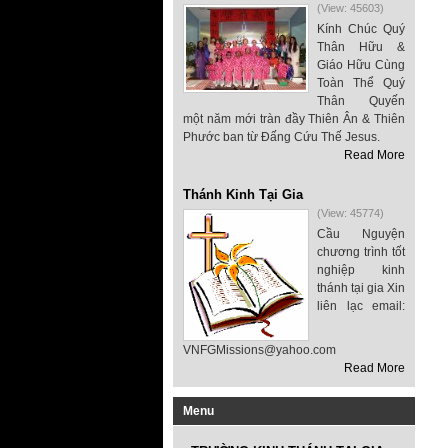
(View: 45603)
Kính Chúc Quý
Thân Hữu &
Giáo Hữu Cùng
Toàn Thể Quý
Thân Quyến
một năm mới tràn đầy Thiên Ân & Thiên
Phước ban từ Đấng Cứu Thế Jesus.
Read More
Thánh Kinh Tại Gia
(View: 45774)
Cầu Nguyện
chương trình tốt
nghiệp kinh
thánh tại gia Xin
liên lạc email:
VNFGMissions@yahoo.com
Read More
Menu