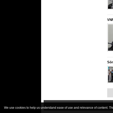
VNF
Sốn
We use cookies to help us understand ease of use and relevance of content. This