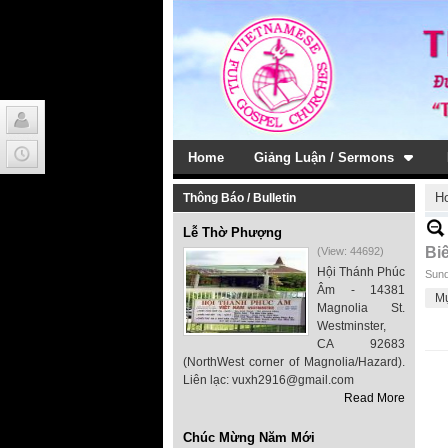
Home
Giảng Luận / Sermons
H
Thông Báo / Bulletin
Lễ Thờ Phượng
Bi
(View: 44692)
Hội Thánh Phúc
Sund
Âm - 14381
M
Magnolia St.
Westminster,
CA 92683
(NorthWest corner of Magnolia/Hazard).
Liên lạc: vuxh2916@gmail.com
Read More
Chúc Mừng Năm Mới