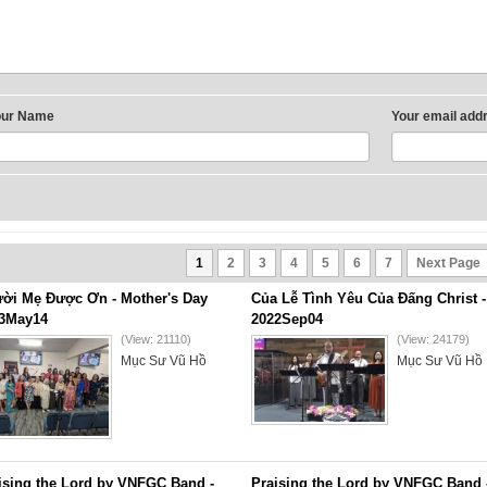
our Name
Your email add
1
2
3
4
5
6
7
Next Page
ời Mẹ Được Ơn - Mother's Day
Của Lễ Tình Yêu Của Đấng Christ -
3May14
2022Sep04
(View: 21110)
(View: 24179)
Mục Sư Vũ Hồ
Mục Sư Vũ Hồ
ising the Lord by VNFGC Band -
Praising the Lord by VNFGC Band 