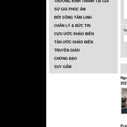
TRƯỜNG KINH THÁNH TẠI GIA
SỨ GIẢ PHÚC ÂM
ĐỜI SỐNG TÂM LINH
CHÂN LÝ & ĐỨC TIN
Y
CỰU ƯỚC KHẢO BIÊN
TÂN ƯỚC KHẢO BIÊN
TRUYỀN GIÁO
CHỨNG ĐẠO
SUY GẪM
Ngư
202
Pra