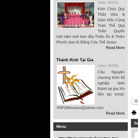
(View: 45612)
Kính Chúc Quý
Thân Hữu &
Giáo Hữu Cùng
Toàn Thể Quý
Thân Quyến
một năm mới tràn đầy Thiên Ân & Thiên
Phước ban từ Đấng Cứu Thế Jesus.
Read More
Thánh Kinh Tại Gia
(View: 45783)
Cầu Nguyện
chương trình tốt
nghiệp kinh
thánh tại gia Xin
liên lạc email:
We
VNFGMissions@yahoo.com
Read More
S
Menu