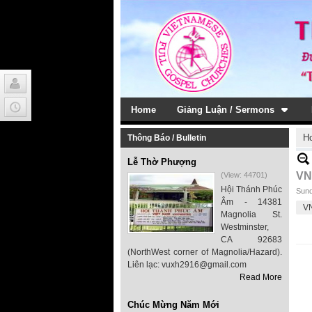
Home
Giảng Luận / Sermons
H
Thông Báo / Bulletin
Lễ Thờ Phượng
VN
(View: 44701)
Hội Thánh Phúc
Sund
Âm - 14381
V
Magnolia St.
Westminster,
CA 92683
(NorthWest corner of Magnolia/Hazard).
Liên lạc: vuxh2916@gmail.com
Read More
Chúc Mừng Năm Mới