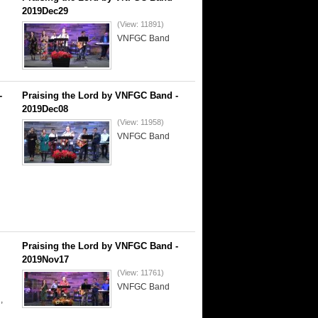
2019Dec29
(View: 11891)
VNFGC Band
-
Praising the Lord by VNFGC Band -
2019Dec08
(View: 11958)
VNFGC Band
Praising the Lord by VNFGC Band -
2019Nov17
(View: 11761)
VNFGC Band
,