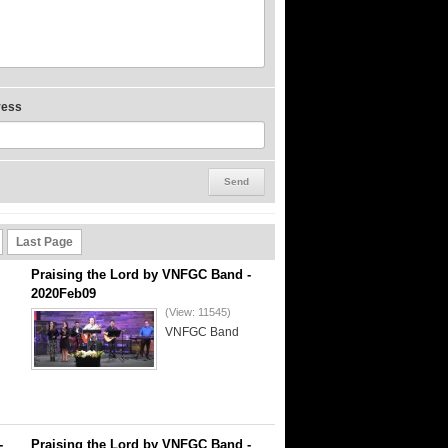
ress
Last Page
Praising the Lord by VNFGC Band -
2020Feb09
(View: 11545)
VNFGC Band
-
Praising the Lord by VNFGC Band -