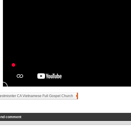
stmisnter CA Vietnamese Full Gospel Church
end comment