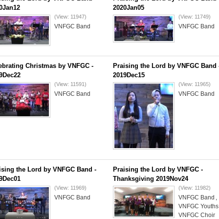
0Jan12
2020Jan05
(View: 11947)
(View: 11749)
VNFGC Band
VNFGC Band
ebrating Christmas by VNFGC -
Praising the Lord by VNFGC Band 
9Dec22
2019Dec15
(View: 11591)
(View: 11965)
VNFGC Band
VNFGC Band
ising the Lord by VNFGC Band -
Praising the Lord by VNFGC -
9Dec01
Thanksgiving 2019Nov24
(View: 11969)
(View: 11982)
VNFGC Band
VNFGC Band
,
VNFGC Youths
VNFGC Choir