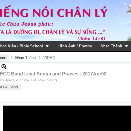
Học Viện / Bible School
Hình Ảnh / Photos
Nhạc Thánh
›
›
ome
Nhạc Thánh
VIDEO
FGC Band Lead Songs and Praises - 2017Apr02
ay, April 2, 2017
6:43 PM
(View: 12807)
NFGC Band