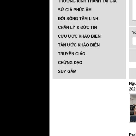
TRƯỜNG KINH THÁNH TẠI GIA
SỨ GIẢ PHÚC ÂM
ĐỜI SỐNG TÂM LINH
CHÂN LÝ & ĐỨC TIN
Y
CỰU ƯỚC KHẢO BIÊN
TÂN ƯỚC KHẢO BIÊN
TRUYỀN GIÁO
CHỨNG ĐẠO
SUY GẪM
Ngư
202
Pra