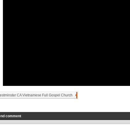
stminster CA Vietnamese Full Gospel Church
end comment