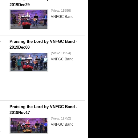
2019Dec29
(View: 11886)
VNFGC Band
-
Praising the Lord by VNFGC Band -
2019Dec08
(View: 11954)
VNFGC Band
Praising the Lord by VNFGC Band -
2019Nov17
(View: 11752)
VNFGC Band
,