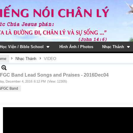
Học Viện / Bible School
Hình Ảnh / Photos
Nhạc Thánh
›
›
ome
Nhạc Thánh
VIDEO
FGC Band Lead Songs and Praises - 2016Dec04
ay, December 4, 2016
6:12 PM
(View: 12305)
NFGC Band