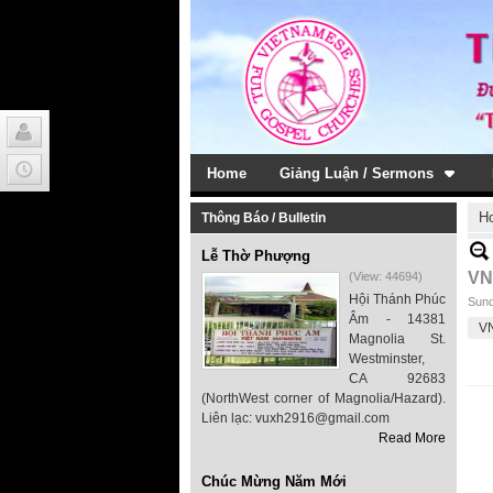
Home
Giảng Luận / Sermons
H
Thông Báo / Bulletin
Lễ Thờ Phượng
VN
(View: 44694)
Hội Thánh Phúc
Sund
Âm - 14381
V
Magnolia St.
Westminster,
CA 92683
(NorthWest corner of Magnolia/Hazard).
Liên lạc: vuxh2916@gmail.com
Read More
Chúc Mừng Năm Mới