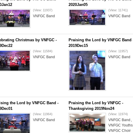
0Jan12
2020Jan05
(View: 11937)
(View: 11741)
VNFGC Band
VNFGC Band
ebrating Christmas by VNFGC -
Praising the Lord by VNFGC Band 
9Dec22
2019Dec15
(View: 11584)
(View: 11957)
VNFGC Band
VNFGC Band
ising the Lord by VNFGC Band -
Praising the Lord by VNFGC -
9Dec01
Thanksgiving 2019Nov24
(View: 11964)
(View: 11974)
VNFGC Band
VNFGC Band
,
VNFGC Youths
VNFGC Choir