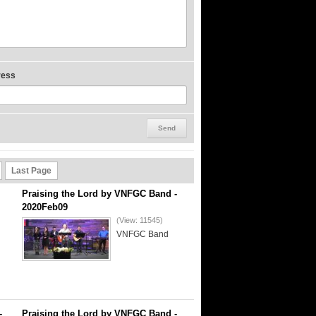
ress
Last Page
Praising the Lord by VNFGC Band -
2020Feb09
(View: 11545)
VNFGC Band
-
Praising the Lord by VNFGC Band -