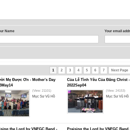
our Name
Your email add
1
2
3
4
5
6
7
Next Page
ời Mẹ Được Ơn - Mother's Day
Của Lễ Tình Yêu Của Đấng Christ -
3May14
2022Sep04
(View: 21101)
(View: 24153)
Mục Sư Vũ Hồ
Mục Sư Vũ Hồ
ising the Lord by VNFGC Band -
Praising the Lord by VNFGC Band 