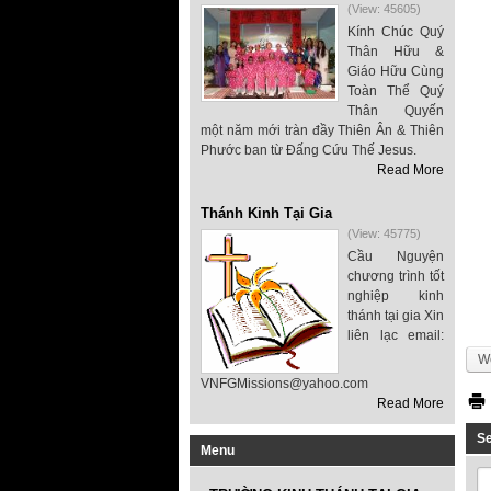
(View: 45605)
Kính Chúc Quý
Thân Hữu &
Giáo Hữu Cùng
Toàn Thể Quý
Thân Quyến
một năm mới tràn đầy Thiên Ân & Thiên
Phước ban từ Đấng Cứu Thế Jesus.
Read More
Thánh Kinh Tại Gia
(View: 45775)
Cầu Nguyện
chương trình tốt
nghiệp kinh
thánh tại gia Xin
liên lạc email:
We
VNFGMissions@yahoo.com
Read More
S
Menu