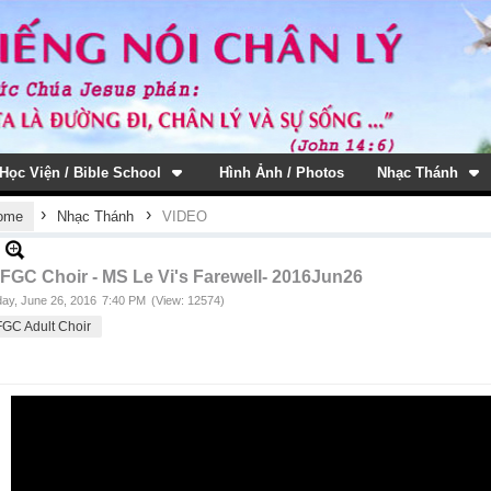
Học Viện / Bible School
Hình Ảnh / Photos
Nhạc Thánh
›
›
ome
Nhạc Thánh
VIDEO
FGC Choir - MS Le Vi's Farewell- 2016Jun26
ay, June 26, 2016
7:40 PM
(View: 12574)
GC Adult Choir