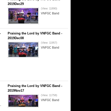
2019Dec29
(View: 11890)
VNFGC Band
-
Praising the Lord by VNFGC Band -
2019Dec08
(View: 11957)
VNFGC Band
Praising the Lord by VNFGC Band -
2019Nov17
(View: 11758)
VNFGC Band
,