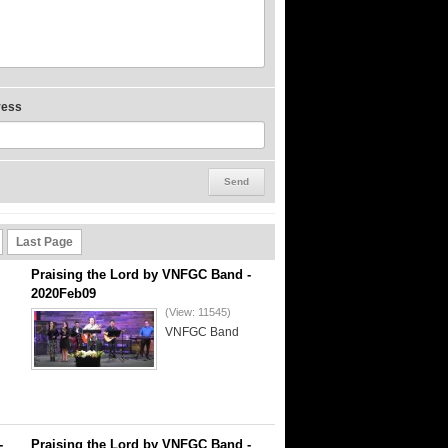
ress
Last Page
Praising the Lord by VNFGC Band -
2020Feb09
(View: 11545)
VNFGC Band
-
Praising the Lord by VNFGC Band -