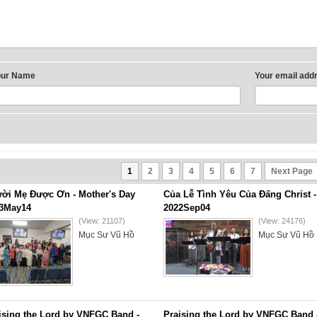
our Name
Your email add
1
2
3
4
5
6
7
Next Page
ời Mẹ Được Ơn - Mother's Day
Của Lễ Tình Yêu Của Đấng Christ -
3May14
2022Sep04
(View: 21107)
(View: 24176)
Mục Sư Vũ Hồ
Mục Sư Vũ Hồ
ising the Lord by VNFGC Band -
Praising the Lord by VNFGC Band 