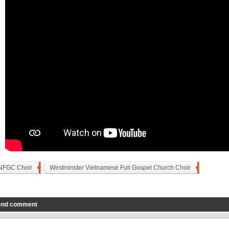
NFGC Choir
Westminster Vietnamese Full Gospel Church Choir
end comment