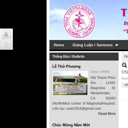
Home
Giảng Luận / Sermons
H
Thông Báo / Bulletin
Lễ Thờ Phượng
VN
(View: 44698)
Hội Thánh Phúc
Sund
Âm - 14381
VF
Magnolia St.
Westminster,
CA 92683
(NorthWest corner of Magnolia/Hazard).
Liên lạc: vuxh2916@gmail.com
Read More
Chúc Mừng Năm Mới