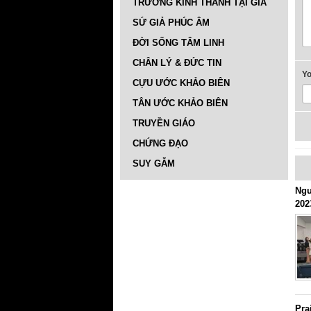
TRƯỜNG KINH THÁNH TẠI GIA
SỨ GIẢ PHÚC ÂM
ĐỜI SỐNG TÂM LINH
CHÂN LÝ & ĐỨC TIN
Y
CỰU ƯỚC KHẢO BIÊN
TÂN ƯỚC KHẢO BIÊN
TRUYỀN GIÁO
CHỨNG ĐẠO
SUY GẪM
Ngư
202
Pra