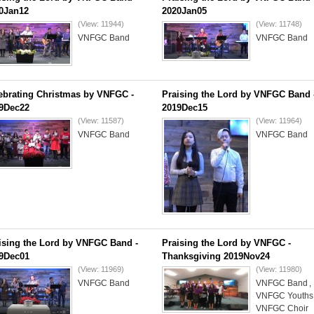
0Jan12
2020Jan05
(View: 11944)
(View: 11748)
VNFGC Band
VNFGC Band
ebrating Christmas by VNFGC -
Praising the Lord by VNFGC Band 
9Dec22
2019Dec15
(View: 11587)
(View: 11964)
VNFGC Band
VNFGC Band
ising the Lord by VNFGC Band -
Praising the Lord by VNFGC -
9Dec01
Thanksgiving 2019Nov24
(View: 11969)
(View: 11980)
VNFGC Band
VNFGC Band
,
VNFGC Youths
VNFGC Choir