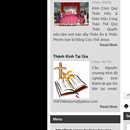
(View: 45609)
Kính Chúc Quý
Thân Hữu &
Giáo Hữu Cùng
Toàn Thể Quý
Thân Quyến
một năm mới tràn đầy Thiên Ân & Thiên
Phước ban từ Đấng Cứu Thế Jesus.
Read More
Thánh Kinh Tại Gia
(View: 45778)
Cầu Nguyện
chương trình tốt
nghiệp kinh
thánh tại gia Xin
liên lạc email:
V
VNFGMissions@yahoo.com
Read More
S
Menu