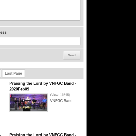
ress
Last Page
Praising the Lord by VNFGC Band -
2020Feb09
(View: 11545)
VNFGC Band
-
Praising the Lord by VNFGC Band -