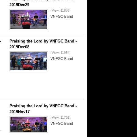
2019Dec29
(View: 11886)
VNFGC Band
-
Praising the Lord by VNFGC Band -
2019Dec08
(View: 11954)
VNFGC Band
Praising the Lord by VNFGC Band -
2019Nov17
(View: 11751)
VNFGC Band
,