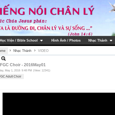
Học Viện / Bible School
Hình Ảnh / Photos
Nhạc Thánh
›
›
ome
Nhạc Thánh
VIDEO
FGC Choir - 2016May01
ay, May 1, 2016
9:48 PM
(View: 12341)
GC Adult Choir