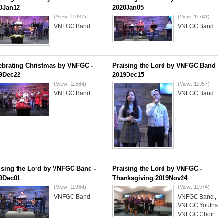
0Jan12
2020Jan05
(View: 11937)
(View: 11741)
VNFGC Band
VNFGC Band
ebrating Christmas by VNFGC -
Praising the Lord by VNFGC Band 
9Dec22
2019Dec15
(View: 11584)
(View: 11957)
VNFGC Band
VNFGC Band
ising the Lord by VNFGC Band -
Praising the Lord by VNFGC -
9Dec01
Thanksgiving 2019Nov24
(View: 11964)
(View: 11974)
VNFGC Band
VNFGC Band
,
VNFGC Youths
VNFGC Choir