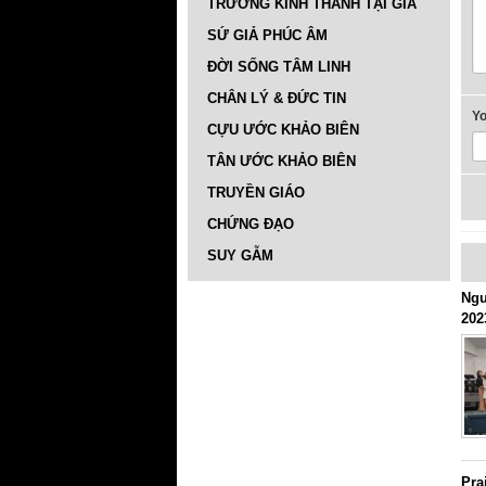
TRƯỜNG KINH THÁNH TẠI GIA
SỨ GIẢ PHÚC ÂM
ĐỜI SỐNG TÂM LINH
CHÂN LÝ & ĐỨC TIN
Y
CỰU ƯỚC KHẢO BIÊN
TÂN ƯỚC KHẢO BIÊN
TRUYỀN GIÁO
CHỨNG ĐẠO
SUY GẪM
Ngư
202
Pra