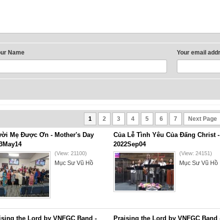
our Name
Your email add
1
2
3
4
5
6
7
Next Page
ời Mẹ Được Ơn - Mother's Day
Của Lễ Tình Yêu Của Đấng Christ -
3May14
2022Sep04
(View: 21100)
(View: 24151)
Mục Sư Vũ Hồ
Mục Sư Vũ Hồ
ising the Lord by VNFGC Band -
Praising the Lord by VNFGC Band 