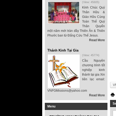
(View: 45605)
Kính Chúc Quý
Thân Hữu &
Giáo Hữu Cùng
Toàn Thể Quý
Thân Quyến
một năm mới tràn đầy Thiên Ân & Thiên
Phước ban từ Đấng Cứu Thế Jesus.
Read More
Thánh Kinh Tại Gia
(View: 45774)
Cầu Nguyện
chương trình tốt
nghiệp kinh
thánh tại gia Xin
liên lạc email:
V
VNFGMissions@yahoo.com
Read More
S
Menu