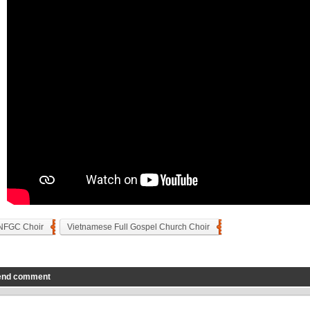
NFGC Choir
Vietnamese Full Gospel Church Choir
end comment