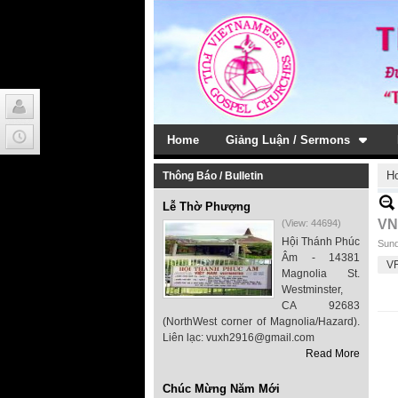
Home
Giảng Luận / Sermons
H
Thông Báo / Bulletin
Lễ Thờ Phượng
VN
(View: 44694)
Hội Thánh Phúc
Sund
Âm - 14381
VF
Magnolia St.
Westminster,
CA 92683
(NorthWest corner of Magnolia/Hazard).
Liên lạc: vuxh2916@gmail.com
Read More
Chúc Mừng Năm Mới