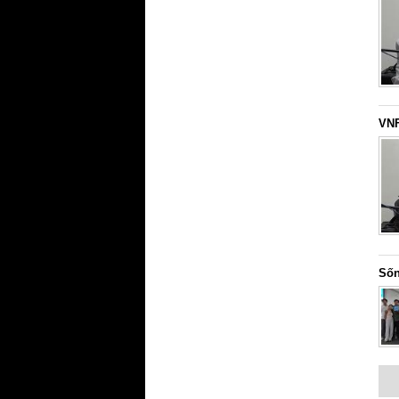
VNF
Sốn