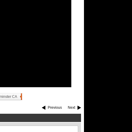
minster CA
Previous
Next