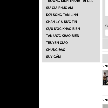
TRƯỜNG KINH THÁNH TẠI GIA
SỨ GIẢ PHÚC ÂM
ĐỜI SỐNG TÂM LINH
CHÂN LÝ & ĐỨC TIN
Y
CỰU ƯỚC KHẢO BIÊN
TÂN ƯỚC KHẢO BIÊN
TRUYỀN GIÁO
CHỨNG ĐẠO
SUY GẪM
VNF
VNF