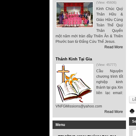
(View: 45606)
Kính Chúc Quý
Thân Hữu &
Giáo Hữu Cùng
Toàn Thể Quý
Thân Quyến
một năm mới tràn đầy Thiên Ân & Thiên
Phước ban từ Đấng Cứu Thế Jesus.
Read More
Thánh Kinh Tại Gia
(View: 45777)
Cầu Nguyện
chương trình tốt
nghiệp kinh
thánh tại gia Xin
liên lạc email:
Lễ
VNFGMissions@yahoo.com
Read More
S
Menu