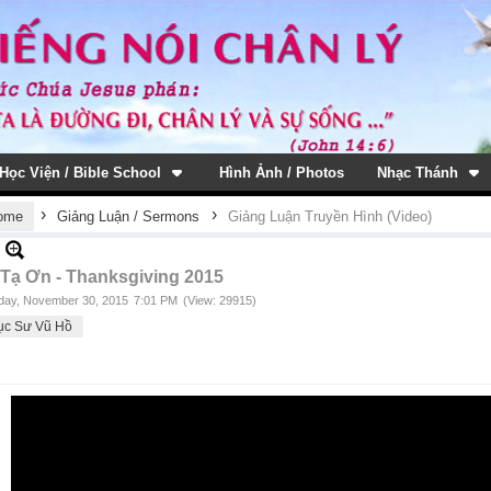
Học Viện / Bible School
Hình Ảnh / Photos
Nhạc Thánh
›
›
ome
Giảng Luận / Sermons
Giảng Luận Truyền Hình (Video)
 Tạ Ơn - Thanksgiving 2015
ay, November 30, 2015
7:01 PM
(View: 29915)
ục Sư Vũ Hồ