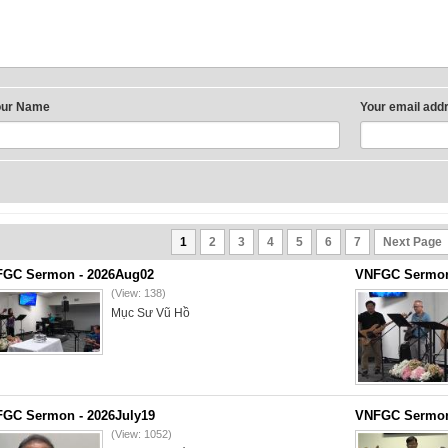
our Name
Your email add
1
2
3
4
5
6
7
Next Page
GC Sermon - 2026Aug02
VNFGC Sermon 
(View: 138)
Mục Sư Vũ Hồ
GC Sermon - 2026July19
VNFGC Sermon 
(View: 1052)