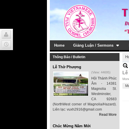
Home
Giảng Luận / Sermons
H
Thông Báo / Bulletin
Lễ Thờ Phượng
Lễ
(View: 44695)
Hội Thánh Phúc
Mond
Âm - 14381
M
Magnolia St.
Westminster,
CA 92683
(NorthWest corner of Magnolia/Hazard).
Liên lạc: vuxh2916@gmail.com
Read More
Chúc Mừng Năm Mới