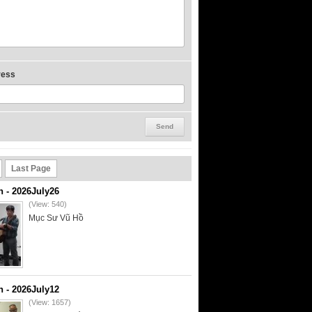
ress
Last Page
- 2026July26
(View: 540)
Mục Sư Vũ Hồ
- 2026July12
(View: 1657)