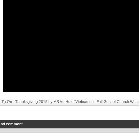
 Tạ Ơn - Thanksgiving 2015 by MS Vu Ho of Vietnamese Full Gospel Church West
end comment