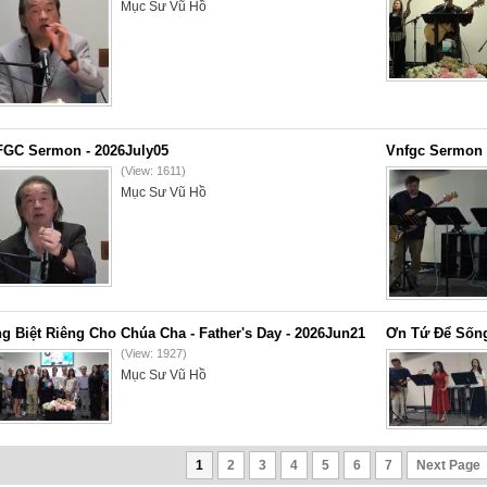
Mục Sư Vũ Hồ
GC Sermon - 2026July05
Vnfgc Sermon 
(View: 1611)
Mục Sư Vũ Hồ
g Biệt Riêng Cho Chúa Cha - Father's Day - 2026Jun21
Ơn Tứ Để Sống
(View: 1927)
Mục Sư Vũ Hồ
1
2
3
4
5
6
7
Next Page