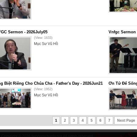
GC Sermon - 2026July05
Vnfgc Sermon 
(View: 1633)
Mục Sư Vũ Hồ
g Biệt Riêng Cho Chúa Cha - Father's Day - 2026Jun21
Ơn Tứ Để Sống
(View: 1952)
Mục Sư Vũ Hồ
1
2
3
4
5
6
7
Next Page
Copyright © 2026
tiengnoichanly.org
All rights reserved