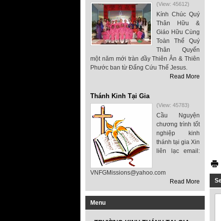
(View: 45612)
Kính Chúc Quý
Thân Hữu &
Giáo Hữu Cùng
Toàn Thể Quý
Thân Quyến
một năm mới tràn đầy Thiên Ân & Thiên
Phước ban từ Đấng Cứu Thế Jesus.
Read More
Thánh Kinh Tại Gia
(View: 45783)
Cầu Nguyện
chương trình tốt
nghiệp kinh
thánh tại gia Xin
liên lạc email:
VNFGMissions@yahoo.com
S
Read More
Menu