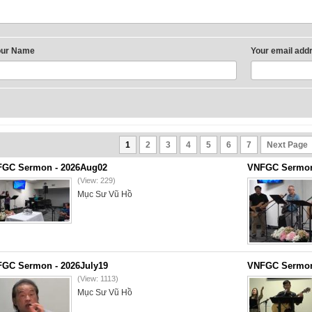
our Name
Your email add
1
2
3
4
5
6
7
Next Page
GC Sermon - 2026Aug02
VNFGC Sermon 
(View: 229)
Mục Sư Vũ Hồ
GC Sermon - 2026July19
VNFGC Sermon 
(View: 1113)
Mục Sư Vũ Hồ