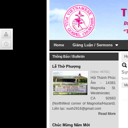
Home
Giảng Luận / Sermons
H
Thông Báo / Bulletin
Lễ Thờ Phượng
Sự
(View: 44701)
Hội Thánh Phúc
Sund
Âm - 14381
M
Magnolia St.
Westminster,
CA 92683
(NorthWest corner of Magnolia/Hazard).
Liên lạc: vuxh2916@gmail.com
Read More
Chúc Mừng Năm Mới