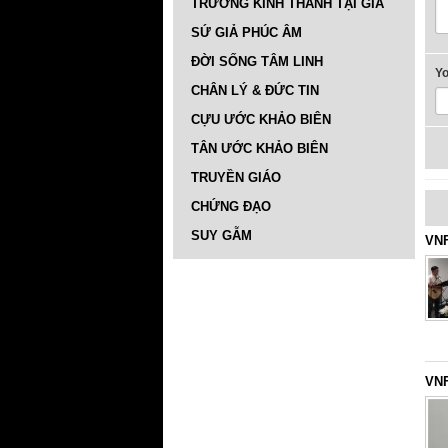
TRƯỜNG KINH THÁNH TẠI GIA
SỨ GIẢ PHÚC ÂM
ĐỜI SỐNG TÂM LINH
Y
CHÂN LÝ & ĐỨC TIN
CỰU ƯỚC KHẢO BIÊN
TÂN ƯỚC KHẢO BIÊN
TRUYỀN GIÁO
CHỨNG ĐẠO
SUY GẪM
VNF
VNF