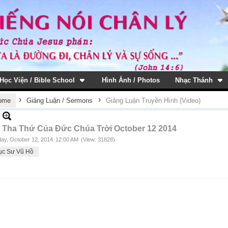
Học Viện / Bible School
Hình Ảnh / Photos
Nhạc Thánh
›
›
ome
Giảng Luận / Sermons
Giảng Luận Truyền Hình (Video)
 Tha Thứ Của Đức Chúa Trời October 12 2014
ay, October 12, 2014
12:00 AM
(View: 31828)
ục Sư Vũ Hồ