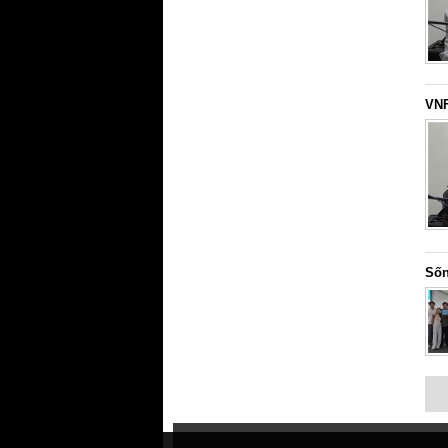
VNF
Sốn