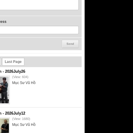
ress
Last Page
- 2026July26
(View: 604)
Mục Sư Vũ Hồ
- 2026July12
(View: 1680)
Mục Sư Vũ Hồ