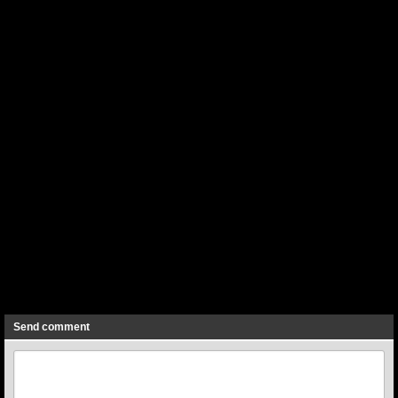
Previous
Next
Send comment