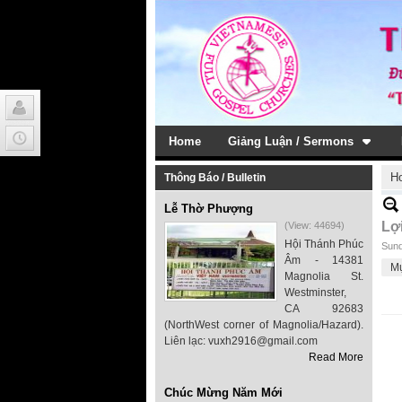
Home
Giảng Luận / Sermons
H
Thông Báo / Bulletin
Lễ Thờ Phượng
Lợ
(View: 44694)
Hội Thánh Phúc
Sund
Âm - 14381
M
Magnolia St.
Westminster,
CA 92683
(NorthWest corner of Magnolia/Hazard).
Liên lạc: vuxh2916@gmail.com
Read More
Chúc Mừng Năm Mới