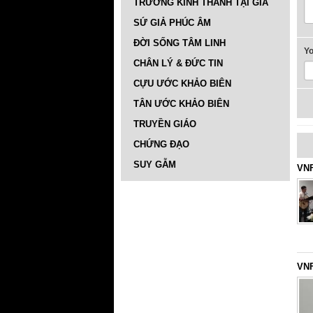
TRƯỜNG KINH THÁNH TẠI GIA
SỨ GIẢ PHÚC ÂM
ĐỜI SỐNG TÂM LINH
Y
CHÂN LÝ & ĐỨC TIN
CỰU ƯỚC KHẢO BIÊN
TÂN ƯỚC KHẢO BIÊN
TRUYỀN GIÁO
CHỨNG ĐẠO
SUY GẪM
VNF
VNF