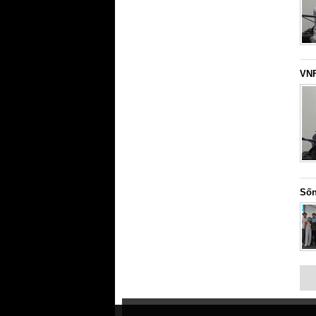
VNF
Sốn