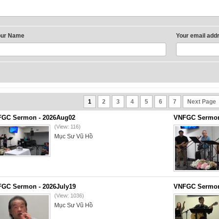
our Name
Your email add
1
2
3
4
5
6
7
Next Page
GC Sermon - 2026Aug02
VNFGC Sermon 
(View: 116)
Mục Sư Vũ Hồ
GC Sermon - 2026July19
VNFGC Sermon 
(View: 1036)
Mục Sư Vũ Hồ