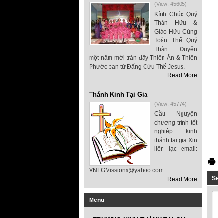
(View: 45605)
Kính Chúc Quý
Thân Hữu &
Giáo Hữu Cùng
Toàn Thể Quý
Thân Quyến
một năm mới tràn đầy Thiên Ân & Thiên
Phước ban từ Đấng Cứu Thế Jesus.
Read More
Thánh Kinh Tại Gia
(View: 45774)
Cầu Nguyện
chương trình tốt
nghiệp kinh
thánh tại gia Xin
liên lạc email:
VNFGMissions@yahoo.com
S
Read More
Menu