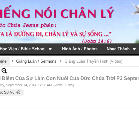
Học Viện / Bible School
Hình Ảnh / Photos
Nhạc Thánh
›
›
ome
Giảng Luận / Sermons
Giảng Luận Truyền Hình (Video)
i Điểm Của Sự Làm Con Nuôi Của Đức Chúa Trời P3 Septem
ay, September 14, 2014
12:00 AM
(View: 35785)
ục Sư Vũ Hồ