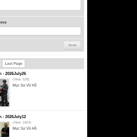
ress
Last Page
- 2026July26
(View: 528)
Mục Sư Vũ Hồ
- 2026July12
(View: 1653)
Mục Sư Vũ Hồ