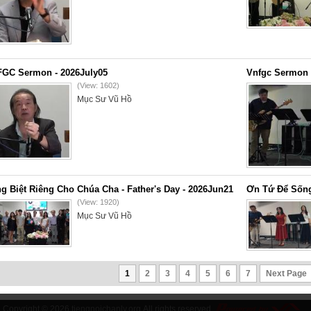
GC Sermon - 2026July05
Vnfgc Sermon 
(View: 1602)
Mục Sư Vũ Hồ
g Biệt Riêng Cho Chúa Cha - Father's Day - 2026Jun21
Ơn Tứ Để Sống
(View: 1920)
Mục Sư Vũ Hồ
1
2
3
4
5
6
7
Next Page
Copyright © 2026
tiengnoichanly.org
All rights reserved