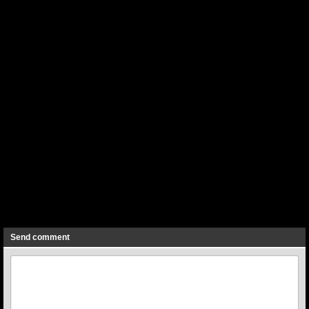
Previous
Next
Send comment