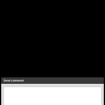
Previous
Next
Send comment