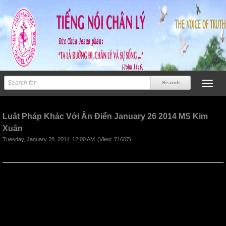
Previous
Next
Luât Pháp Khác Với Ân Điển January 26 2014 MS Kim
Xuân
Tuesday, January 28, 2014
12:00 AM
(View: 71607)