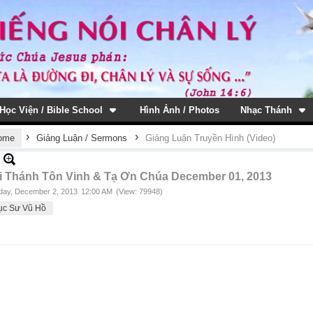
Học Viện / Bible School
Hình Ảnh / Photos
Nhạc Thánh
›
›
ome
Giảng Luận / Sermons
Giảng Luận Truyền Hình (Video)
i Thánh Tôn Vinh & Tạ Ơn Chúa December 01, 2013
ay, December 2, 2013
12:00 AM
(View: 79948)
ục Sư Vũ Hồ