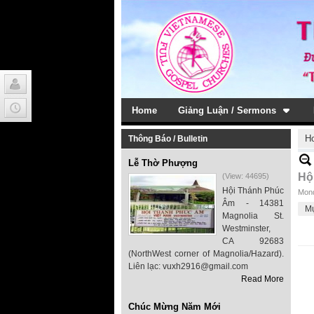
Home
Giảng Luận / Sermons
H
Thông Báo / Bulletin
Lễ Thờ Phượng
Hộ
(View: 44695)
Hội Thánh Phúc
Mond
Âm - 14381
M
Magnolia St.
Westminster,
CA 92683
(NorthWest corner of Magnolia/Hazard).
Liên lạc: vuxh2916@gmail.com
Read More
Chúc Mừng Năm Mới