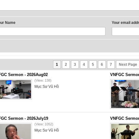
our Name
Your email add
1
2
3
4
5
6
7
Next Page
GC Sermon - 2026Aug02
VNFGC Sermon 
(View: 138)
Mục Sư Vũ Hồ
GC Sermon - 2026July19
VNFGC Sermon 
(View: 1052)
Mục Sư Vũ Hồ