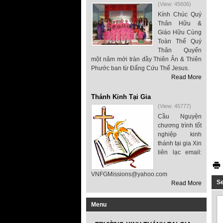
(View: 45606)
Kính Chúc Quý
Thân Hữu &
Giáo Hữu Cùng
Toàn Thể Quý
Thân Quyến
một năm mới tràn đầy Thiên Ân & Thiên
Phước ban từ Đấng Cứu Thế Jesus.
Read More
Thánh Kinh Tại Gia
(View: 45777)
Cầu Nguyện
chương trình tốt
nghiệp kinh
thánh tại gia Xin
liên lạc email:
VNFGMissions@yahoo.com
S
Read More
Menu