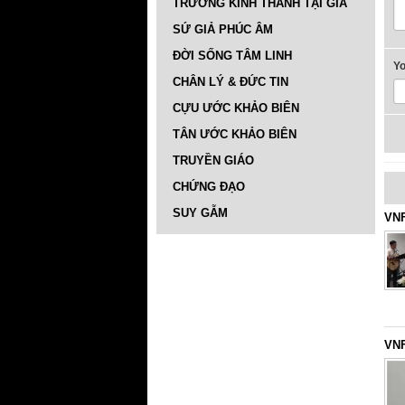
TRƯỜNG KINH THÁNH TẠI GIA
SỨ GIẢ PHÚC ÂM
ĐỜI SỐNG TÂM LINH
Y
CHÂN LÝ & ĐỨC TIN
CỰU ƯỚC KHẢO BIÊN
TÂN ƯỚC KHẢO BIÊN
TRUYỀN GIÁO
CHỨNG ĐẠO
SUY GẪM
VNF
VNF