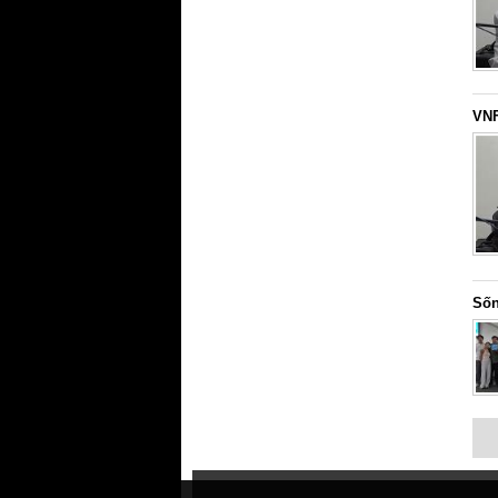
VNF
Sốn