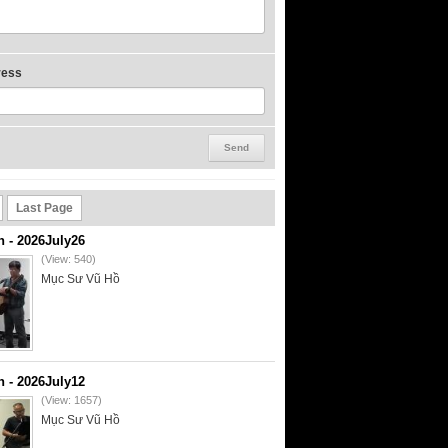
ress
Last Page
- 2026July26
(View: 540)
Mục Sư Vũ Hồ
- 2026July12
(View: 1657)
Mục Sư Vũ Hồ