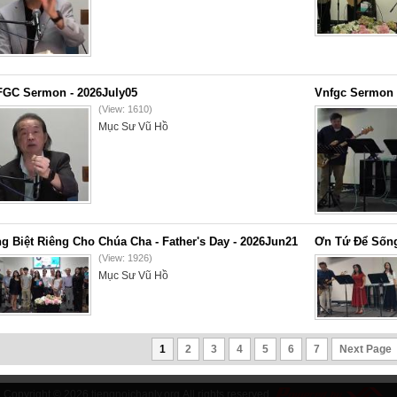
GC Sermon - 2026July05
Vnfgc Sermon 
(View: 1610)
Mục Sư Vũ Hồ
g Biệt Riêng Cho Chúa Cha - Father's Day - 2026Jun21
Ơn Tứ Để Sống
(View: 1926)
Mục Sư Vũ Hồ
1
2
3
4
5
6
7
Next Page
Copyright © 2026
tiengnoichanly.org
All rights reserved