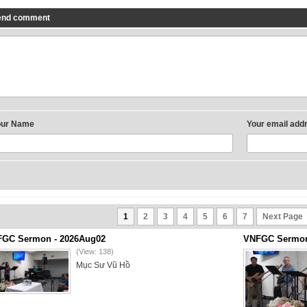
end comment
our Name
Your email add
1
2
3
4
5
6
7
Next Page
GC Sermon - 2026Aug02
VNFGC Sermon 
(View: 138)
Mục Sư Vũ Hồ