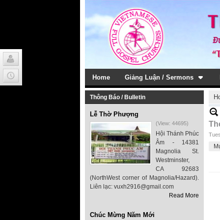
Home
Giảng Luận / Sermons
H
Thông Báo / Bulletin
Lễ Thờ Phượng
Th
(View: 44695)
Hội Thánh Phúc
Tues
Âm - 14381
M
Magnolia St.
Westminster,
CA 92683
(NorthWest corner of Magnolia/Hazard).
Liên lạc: vuxh2916@gmail.com
Read More
Chúc Mừng Năm Mới