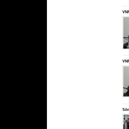
VNF
VNF
Sốn