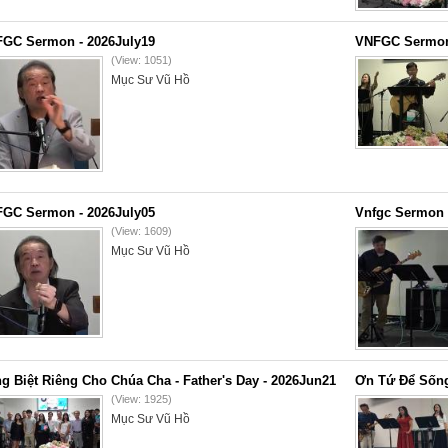
GC Sermon - 2026July19
VNFGC Sermon 
(View: 1051)
Mục Sư Vũ Hồ
GC Sermon - 2026July05
Vnfgc Sermon 
(View: 1609)
Mục Sư Vũ Hồ
g Biệt Riêng Cho Chúa Cha - Father's Day - 2026Jun21
Ơn Tứ Để Sống
(View: 1925)
Mục Sư Vũ Hồ