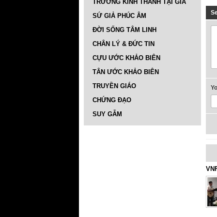
TRƯỜNG KINH THÁNH TẠI GIA
S
SỨ GIẢ PHÚC ÂM
ĐỜI SỐNG TÂM LINH
CHÂN LÝ & ĐỨC TIN
CỰU ƯỚC KHẢO BIÊN
TÂN ƯỚC KHẢO BIÊN
TRUYỀN GIÁO
Y
CHỨNG ĐẠO
SUY GẪM
VNF