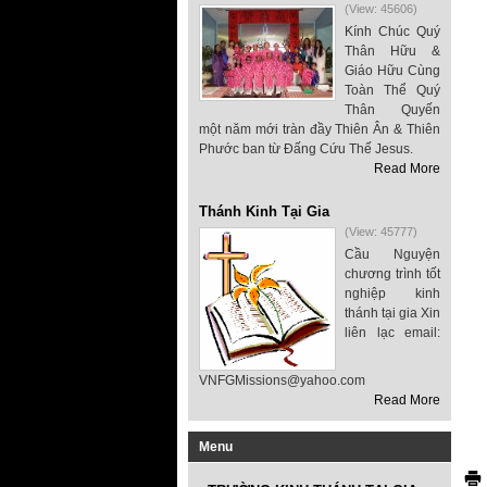
(View: 45606)
Kính Chúc Quý
Thân Hữu &
Giáo Hữu Cùng
Toàn Thể Quý
Thân Quyến
một năm mới tràn đầy Thiên Ân & Thiên
Phước ban từ Đấng Cứu Thế Jesus.
Read More
Thánh Kinh Tại Gia
(View: 45777)
Cầu Nguyện
chương trình tốt
nghiệp kinh
thánh tại gia Xin
liên lạc email:
VNFGMissions@yahoo.com
Read More
Menu