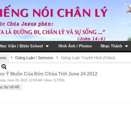
Học Viện / Bible School
Hình Ảnh / Photos
Nhạc Thánh
›
›
ome
Giảng Luận / Sermons
Giảng Luận Truyền Hình (Video)
eo Ý Muốn Của Đức Chúa Trời June 24 2012
day, June 26, 2012
12:00 AM
(View: 117760)
ục Sư Vũ Hồ