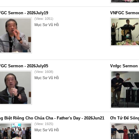
GC Sermon - 2026July19
VNFGC Sermon 
(View: 1051)
Mục Sư Vũ Hồ
GC Sermon - 2026July05
Vnfgc Sermon 
(View: 1608)
Mục Sư Vũ Hồ
g Biệt Riêng Cho Chúa Cha - Father's Day - 2026Jun21
Ơn Tứ Để Sống
(View: 1925)
Mục Sư Vũ Hồ