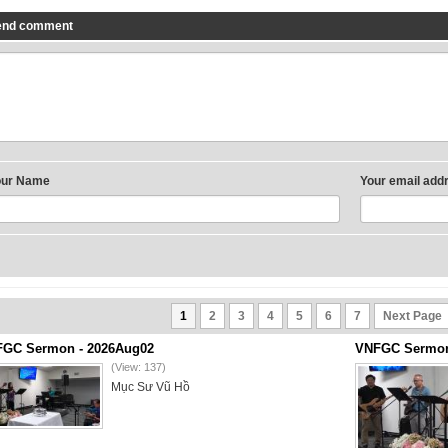
end comment
our Name
Your email add
1
2
3
4
5
6
7
Next Page
GC Sermon - 2026Aug02
VNFGC Sermon 
(View: 137)
Mục Sư Vũ Hồ