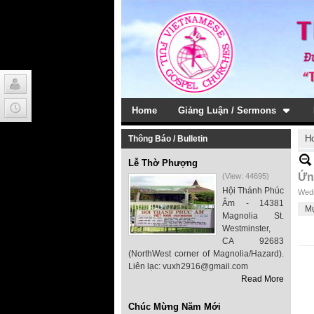
Home
Giảng Luận / Sermons
H
Thông Báo / Bulletin
Lễ Thờ Phượng
Ứn
(View: 44695)
Hội Thánh Phúc
Wedn
Âm - 14381
M
Magnolia St.
Westminster,
CA 92683
(NorthWest corner of Magnolia/Hazard).
Liên lạc: vuxh2916@gmail.com
Read More
Chúc Mừng Năm Mới