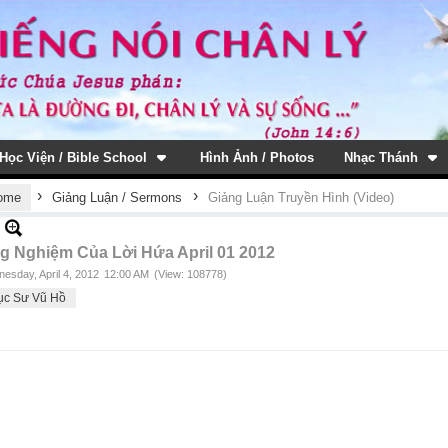
Học Viện / Bible School
Hình Ảnh / Photos
Nhạc Thánh
›
›
ome
Giảng Luận / Sermons
Giảng Luận Truyền Hình (Video)
g Nghiệm Của Lời Hứa April 01 2012
esday, April 4, 2012
12:00 AM
(View: 108778)
ục Sư Vũ Hồ