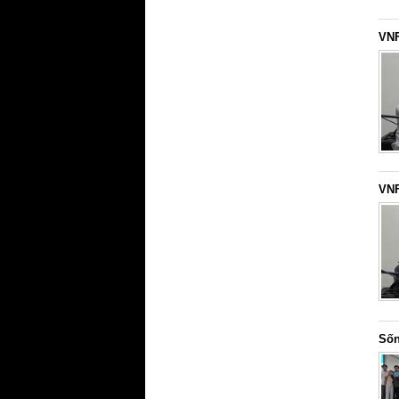
VNF
VNF
Sốn