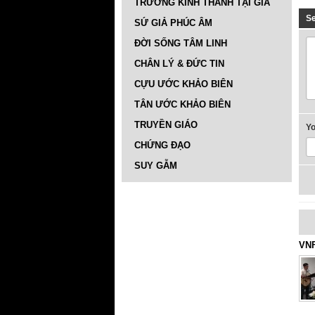
TRƯỜNG KINH THÁNH TẠI GIA
S
SỨ GIẢ PHÚC ÂM
ĐỜI SỐNG TÂM LINH
CHÂN LÝ & ĐỨC TIN
CỰU ƯỚC KHẢO BIÊN
TÂN ƯỚC KHẢO BIÊN
TRUYỀN GIÁO
Y
CHỨNG ĐẠO
SUY GẪM
VNF