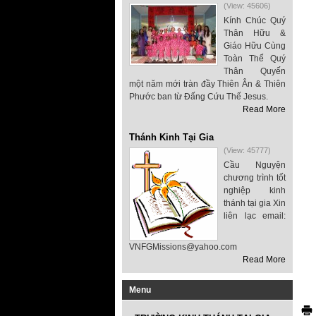
(View: 45606)
Kính Chúc Quý
Thân Hữu &
Giáo Hữu Cùng
Toàn Thể Quý
Thân Quyến
một năm mới tràn đầy Thiên Ân & Thiên
Phước ban từ Đấng Cứu Thế Jesus.
Read More
Thánh Kinh Tại Gia
(View: 45777)
Cầu Nguyện
chương trình tốt
nghiệp kinh
thánh tại gia Xin
liên lạc email:
VNFGMissions@yahoo.com
Read More
Menu