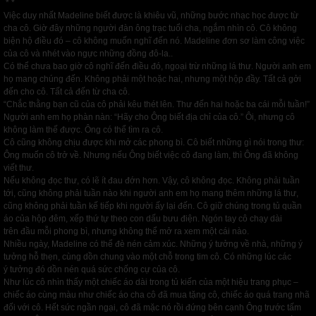
* *
Việc duy nhất Madeline biết được là khiêu vũ, những bước nhạc học được từ
cha cô. Giờ đây những người đàn ông trạc tuổi cha, ngắm nhìn cô. Cô không
biện hộ điều đó – cô không muốn nghĩ đến nó. Madeline đơn sơ làm công việc
của cô và nhét vào ngực những đồng đô-la..
Có thể chưa bao giờ cô nghĩ đến điều đó, ngoại trừ những lá thư. Người anh em
họ mang chúng đến. Không phải một hoặc hai, nhưng một hộp đầy. Tất cả gởi
đến cho cô. Tất cả đến từ cha cô.
“Chắc thằng bạn cũ của cô phải kêu thét lên. Thư đến hai hoặc ba cái mỗi tuần!”
Người anh em họ phàn nàn: “Hãy cho Ông biết địa chỉ của cô.” Ôi, nhưng cô
không làm thế được. Ông có thể tìm ra cô.
Cô cũng không chịu được khi mở các phong bì. Cô biết những gì nói trong thư:
Ông muốn cô trở về. Nhưng nếu Ông biết việc cô đang làm, thì Ông đã không
viết thư.
Nếu không đọc thư, có lẽ ít đau đớn hơn. Vậy, cô không đọc. Không phải tuần
tới, cũng không phải tuần nào khi người anh em họ mang thêm những lá thư,
cũng không phải tuần kế tiếp khi người ấy lại đến. Cô giữ chúng trong tủ quần
áo của hộp đêm, xếp thứ tự theo con dấu bưu điện. Ngón tay cô chạy dài
trên đầu mỗi phong bì, nhưng không thể mở ra xem một cái nào.
Nhiều ngày, Madeline có thể đè nén cảm xúc. Những ý tưởng về nhà, những ý
tưởng hỗ thẹn, cùng dồn chung vào một chỗ trong tim cô. Có những lúc các
ý tưởng đó dồn nén quá sức chống cự của cô.
Như lúc cô nhìn thấy một chiếc áo dài trong tủ kiến của một hiệu trang phục –
chiếc áo cùng màu như chiếc áo cha cô đã mua tặng cô, chiếc áo quá trang nhã
đối với cô. Hết sức ngần ngại, cô đã mặc nó rồi đứng bên cạnh Ông trước tấm