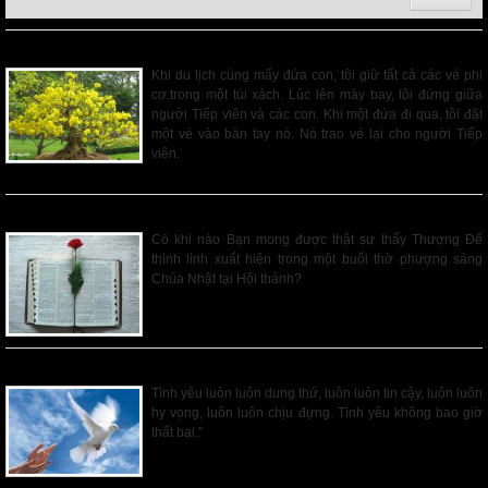
CẢM NGHĨ TRONG NGÀY ĐẦU XUÂN
Khi du lịch cùng mấy đứa con, tôi giữ tất cả các vé phi
cơ.trong một túi xách. Lúc lên máy bay, tôi đứng giữa
người Tiếp viên và các con. Khi một đứa đi qua, tôi đặt
một vé vào bàn tay nó. Nó trao vé lại cho người Tiếp
viên.
Read More
CÂU CHUYỆN VỀ HAI THỊ TRẤN
Có khi nào Bạn mong được thật sự thấy Thượng Đế
thình lình xuất hiện trong một buổi thờ phượng sáng
Chúa Nhật tại Hội thánh?
Read More
ĐỊNH NGHĨA TÌNH YÊU
Tình yêu luôn luôn dung thứ, luôn luôn tin cậy, luôn luôn
hy vọng, luôn luôn chịu đựng. Tình yêu không bao giờ
thất bại.”
Read More