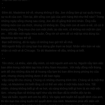
Thật hết sức cô đơn…
*
* *
Đêm đó, Madeline trở về, nhưng không ở lâu. Joe chẳng làm gì sai quấy trong
sự ra đi của con. Tóm lại, đời sống con gái của anh hàng thịt như thế nào? Trong
những ngày sống chung sau cùng, Joe đã cố gắng thật khó khăn. Ông nấu
những món con ưa thích, nhưng cô không ăn. Ông mời con đi xem xi-nê, cô cứ ở
trong phòng. Ông mua cho con một chiếc áo dài mới, cô không nói một lời cảm
ơn… Rồi đến một ngày mùa xuân, Ông rời sở sớm để có mặt tại nhà đúng lúc
Madeline tan học trở về .
Bạn biết không, đó là ngày cô không bao giờ trở về nhà.
Một người thấy cô cùng bạn trai đứng gần trạm xe búyt. Nhân viên bán vé xác
nhận có một vé đi Chicago. Từ đó Madeline về đâu, không ai biết.
*
* *
Tên nhóc, cà khêu, xâm đầy mình, có một người anh em họ. Người nầy làm việc
ban đêm trong một tiệm tạp hóa ở khu Nam Houston.. Với mấy đồng mỗi tháng,
anh để cho những đứa trẻ đi hoang nầy tạm trú ban đêm.trong phòng trọ của
anh, nhưng chúng không được ở đó ban ngày.
Vậy cũng tốt cho chúng. Chúng có những chương trình lớn. Chàng sẽ là một thợ
máy., và Madeline chỉ biết rằng cô có thể xin việc ở một hiệu bách hóa. Tất
nhiên, chàng không biết gì về xe hơi, và nàng không biết gì hơn là xin một việc
làm.- nhưng Bạn sẽ không nghĩ như vậy khi Bạn đã bị nhiểm độc tự do.
Sau vài tuần, người anh em họ đổi ý. Và ngày anh tuyên bố quyết định của anh,
thì tên bạn trai cũng tuyên bố quyết định của nình. Madeline phải đối diện với