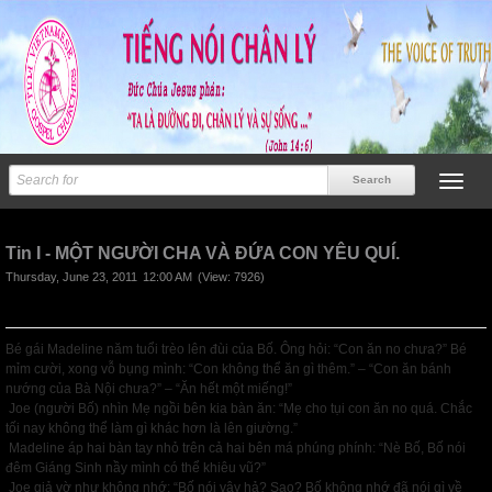
Next
Tin I - MỘT NGƯỜI CHA VÀ ĐỨA CON YÊU QUÍ.
Thursday, June 23, 2011
12:00 AM
(View: 7926)
Bé gái Madeline năm tuổi trèo lên đùi của Bố. Ông hỏi: “Con ăn no chưa?” Bé
mỉm cười, xong vỗ bụng mình: “Con không thể ăn gì thêm.” – “Con ăn bánh
nướng của Bà Nội chưa?” – “Ăn hết một miếng!”
Joe (người Bố) nhìn Mẹ ngồi bên kia bàn ăn: “Mẹ cho tụi con ăn no quá. Chắc
tối nay không thể làm gì khác hơn là lên giường.”
Madeline áp hai bàn tay nhỏ trên cả hai bên má phúng phính: “Nè Bố, Bố nói
đêm Giáng Sinh nầy mình có thể khiêu vũ?”
Joe giả vờ như không nhớ: “Bố nói vậy hả? Sao? Bố không nhớ đã nói gì về