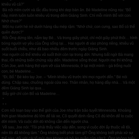
khiêu vũ cả?”
Bà nội mỉm cười và lắc đầu trong khi dẹp bàn ăn. Bé Madeline nũng nịu: “Bố
nầy, mình luôn luôn khiêu vũ trong đêm Giáng Sinh. Chỉ mỗi mình Bố với con.
Nhớ chưa?”
Một nụ cười hé nở dưới hàng râu mép rậm: “Nhớ chứ, con cưng, sao Bố có thể
quên được?”
Rồi Ông đứng lên, nắm tay Bé... Và trong giây phút, chỉ một giây phút thôi… hình
bóng người vợ yêu của Ông sống lại… Hai người đi vào phòng riêng, khiêu vũ
suốt buổi chiều, như đã bao nhiêu đêm trước ngày Giáng Sinh.
Hai người có thể khiêu vũ suốt thời còn lại trong đời. Nhưng bất ngờ Bà mang
thai, rồi những biến chứng xảy đến. Madeline sống thóat. Người mẹ thì không.
Còn Joe, anh hàng thịt vạm vỡ của Minnesota, ở lại một mình – gà trống nuôi
con, bé Madeline…
“Đi, Bố.” Bé kéo tay Joe. – “Mình khiêu vũ trước khi mọi người đến.” Bé nói
đúng. Chập sau, chuông ngoài cửa reo. Thân nhân, họ hàng đầy nhà… Và một
đêm Giáng Sinh lại qua…
Bấy giờ chỉ còn Bố và Madeline…
*
* *
Cơn nổi loạn bay vào thế giới của Joe như trận bão tuyết Minnesota. Khoảng
thời gian Madeline đủ lớn để lái xe, Cô quyết định rằng Cô đủ khôn để lo cuộc
đời mình. Và cuộc đời đó không cần đến người cha.
Về sau, Joe nói: “Tôi phải thấy việc xảy đến, song vì cuộc đời ấy thuộc về tôi,
nên tôi đã không làm.” Ông không biết phải làm gì? Ông không biết phải xử sự
thế nào, đối với cái lổ mủi đeo khoen và bộ áo quần củn cởn?.. Ông không hiểu