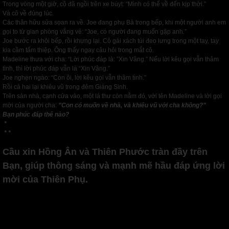
Trong vòng một giờ, cô đã ngồi trên xe búyt: “Mình có thể về đến kịp thời.”
Và cô về đúng lúc.
Các thân hữu sửa sọan ra về. Joe đang phụ Bà trong bếp, khi một người anh em
gọi to từ gian phòng vắng vẻ: “Joe, có người đang muốn gặp anh.”
Joe bước ra khỏi bếp, rồi khựng lại. Cô gái xách túi đeo lưng trong một tay, tay
kia cầm tấm thiệp. Ông thấy ngay câu hỏi trong mắt cô.
Madeline thưa với cha: “Lời phúc đáp là: ”Xin Vâng.” Nếu lời kêu gọi vẫn thâm
tình, thì lời phúc đáp vẫn là “Xin Vâng.”
Joe nghẹn ngào: “Con ôi, lời kêu gọi vẫn thâm tình.”
Rồi cả hai lại khiêu vũ trong đêm Giáng Sinh.
Trên sàn nhà, cạnh cửa vào, một lá thư còn nằm đó, với tên Madeline và lời gọi
mời của người cha:
”Con có muốn về nhà, và khiêu vũ với cha không?”
Bạn phúc đáp thế nào?
*
* *
Cầu xin Hồng Ân và Thiên Phước tràn đầy trên
Bạn, giúp thông sáng và mạnh mẽ hầu đáp ứng lời
mời của Thiên Phụ.