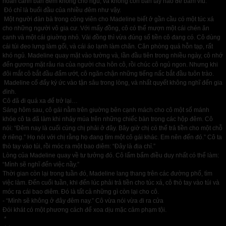
hoàn cảnh ban đêm không chỗ ngủ, và không còn bàn tay nào để bám víu.
Đó chỉ là buổi đầu của nhiều đêm như vậy.
Một người đàn bà trong công viên cho Madeline biết ở gần cầu có một túc xá
cho những người vô gia cư. Với mấy đồng, cô có thể mượn một cái chén ăn
canh và một cái giuờng nhỏ. Vài đồng thì vừa đúng số tiền cô đang có. Cô dùng
cái túi đeo lưng làm gối, và cái áo lạnh làm chăn. Căn phòng quá hỗn tạp, rất
khó ngủ. Madeline quay mặt vào tường và, lần đầu tiên trong nhiều ngày, cô nhớ
đến gương mặt râu ria của người cha hôn cô, rồi chúc cô ngủ ngon. Nhưng khi
đôi mắt cô bắt đầu đẩm ướt, cô ngăn chận những tiếng nấc bắt đầu tuôn trào.
Madeline cố đẩy ký ức vào tận sâu trong lòng, và nhất quyết không nghĩ đến gia
đình.
Cô đã đi quá xa để trở lại…
Sáng hôm sau, cô gái nằm trên giuờng bên cạnh mách cho cô một số mánh
khóe cô ta đã làm khi nhảy múa trên những chiếc bàn trong các hộp đêm. Cô
nói: “Đêm nay là cuối cùng chị phải ở đây. Bây giờ chị có thể trả tiền cho một chỗ
ở riêng.” Họ nói với chị rằng họ đang tìm một cô gái khác. Em nên đến đó.” Cô ta
thò tay vào túi, rồi móc ra một bao diêm: “Đây là địa chỉ.”
Lòng của Madeline quay về tư tưởng đó. Cô lẩm bẩm điều duy nhất có thể làm:
“Mình sẽ nghĩ đến việc nầy.”
Thời gian còn lại trong tuần đó, Madeline lang thang trên các đường phố, tìm
việc làm. Đến cuối tuần, khi đến lúc phải trả tiền cho túc xá, cô thò tay vào túi và
móc ra cái bao diêm. Đó là tất cả những gì còn lại cho cô.
- “Mình sẽ không ở đây đêm nay.” Cô vừa nói vừa đi ra cửa
Đói khát có một phương cách để xoa dịu mặc cảm phạm tội.
*