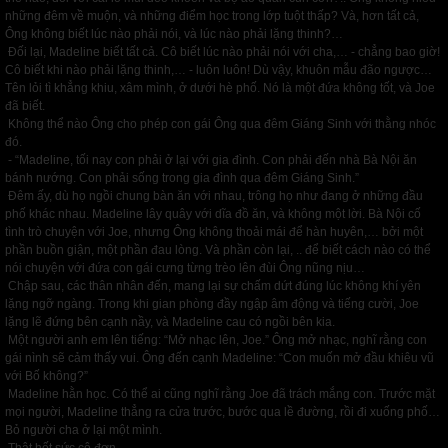
những đêm về muộn, và những điểm học trong lớp tuột thấp? Và, hơn tất cả,
Ông không biết lúc nào phải nói, và lúc nào phải lặng thinh?…
Đối lại, Madeline biết tất cả. Cô biết lúc nào phải nói với cha,… - chẳng bao giờ!
Cô biết khi nào phải lặng thinh,… - luôn luôn! Dù vậy, khuôn mẫu đão ngược…
Tên lỏi tì khẳng khiu, xâm mình, ở dưới hè phố. Nó là một đứa không tốt, và Joe
đã biết.
Không thể nào Ông cho phép con gái Ông qua đêm Giáng Sinh với thằng nhóc
đó.
- “Madeline, tối nay con phải ở lại với gia đình. Con phải đến nhà Bà Nội ăn
bánh nướng. Con phải sống trong gia đình qua đêm Giáng Sinh.”
Đêm ấy, dù họ ngồi chung bàn ăn với nhau, trông họ như đang ở những đầu
phố khác nhau. Madeline lây quây với dĩa đồ ăn, và không một lời. Bà Nội cố
tình trò chuyện với Joe, nhưng Ông không thoải mái để hàn huyên,… bởi một
phần buồn giận, một phần đau lòng. Và phần còn lại, .. để biết cách nào có thể
nói chuyện với đứa con gái cưng từng trèo lên đùi Ông nũng nịu…
Chập sau, các thân nhân đến, mang lại sự chấm dứt đúng lúc không khí yên
lặng ngỡ ngàng. Trong khi gian phòng đầy ngập âm động và tiếng cười, Joe
lặng lẽ đứng bên cạnh nầy, và Madeline cau có ngồi bên kia.
Một người anh em lên tiếng: “Mở nhạc lên, Joe.” Ông mở nhạc, nghĩ rằng con
gái nình sẽ cảm thấy vui. Ông đến cạnh Madeline: “Con muốn mở đầu khiêu vũ
với Bố không?”
Madeline hằn học. Có thể ai cũng nghĩ rằng Joe đã trách mắng con. Trước mặt
mọi người, Madeline thẳng ra cửa trước, bước qua lề đường, rồi đi xuống phố…
Bỏ người cha ở lại một mình.