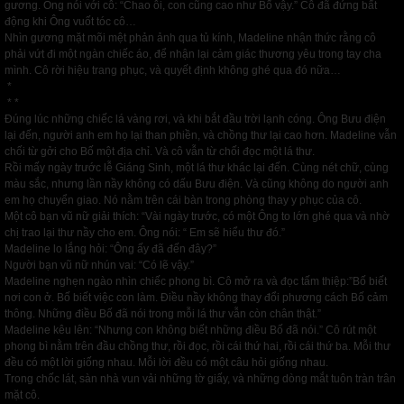
gương. Ông nói với cô: “Chao ôi, con cũng cao như Bố vậy.” Cô đã đứng bất
động khi Ông vuốt tóc cô…
Nhìn gương mặt mõi mệt phản ảnh qua tủ kính, Madeline nhận thức rằng cô
phải vứt đi một ngàn chiếc áo, để nhận lại cảm giác thương yêu trong tay cha
mình. Cô rời hiệu trang phục, và quyết định không ghé qua đó nữa…
*
* *
Đúng lúc những chiếc lá vàng rơi, và khi bắt đầu trời lạnh cóng. Ông Bưu điện
lại đến, người anh em họ lại than phiền, và chồng thư lại cao hơn. Madeline vẫn
chối từ gởi cho Bố một địa chỉ. Và cô vẫn từ chối đọc một lá thư.
Rồi mấy ngày trước lễ Giáng Sinh, một lá thư khác lại đến. Cùng nét chữ, cùng
màu sắc, nhưng lần nầy không có dấu Bưu điện. Và cũng không do người anh
em họ chuyển giao. Nó nằm trên cái bàn trong phòng thay y phục của cô.
Một cô bạn vũ nữ giải thích: “Vài ngày trước, có một Ông to lớn ghé qua và nhờ
chị trao lại thư nầy cho em. Ông nói: “ Em sẽ hiểu thư đó.”
Madeline lo lắng hỏi: “Ông ấy đã đến đây?”
Người bạn vũ nữ nhún vai: “Có lẽ vậy.”
Madeline nghẹn ngào nhìn chiếc phong bì. Cô mở ra và đọc tấm thiệp:”Bố biết
nơi con ở. Bố biết việc con làm. Điều nầy không thay đổi phương cách Bố cảm
thông. Những điều Bố đã nói trong mỗi lá thư vẫn còn chân thật.”
Madeline kêu lên: “Nhưng con không biết những điều Bố đã nói.” Cô rút một
phong bì nằm trên đầu chồng thư, rồi đọc, rồi cái thứ hai, rồi cái thứ ba. Mỗi thư
đều có một lời giống nhau. Mỗi lời đều có một câu hỏi giống nhau.
Trong chốc lát, sàn nhà vun vải những tờ giấy, và những dòng mắt tuôn tràn trân
mặt cô.