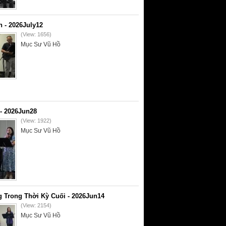
- 2026July12
(View: 1656)
Mục Sư Vũ Hồ
- 2026Jun28
(View: 1922)
Mục Sư Vũ Hồ
 Trong Thời Kỳ Cuối - 2026Jun14
(View: 2154)
Mục Sư Vũ Hồ