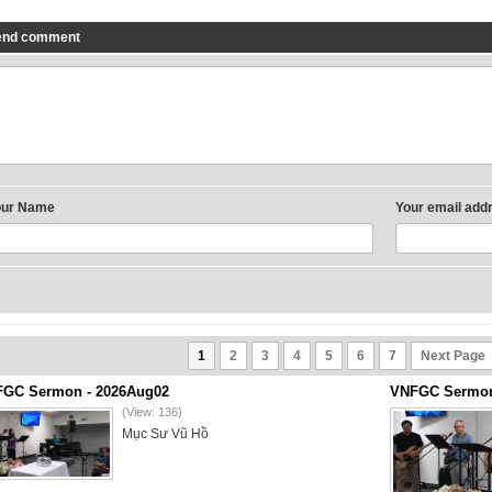
end comment
our Name
Your email add
1
2
3
4
5
6
7
Next Page
GC Sermon - 2026Aug02
VNFGC Sermon 
(View: 136)
Mục Sư Vũ Hồ