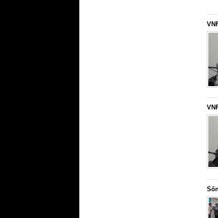
VNF
VNF
Sốn