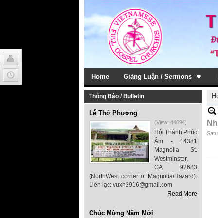
Home
Giảng Luận / Sermons
H
Thông Báo / Bulletin
Lễ Thờ Phượng
Nh
(View: 44694)
Hội Thánh Phúc
Satu
Âm - 14381
Magnolia St.
Westminster,
CA 92683
(NorthWest corner of Magnolia/Hazard).
Liên lạc: vuxh2916@gmail.com
Read More
Chúc Mừng Năm Mới