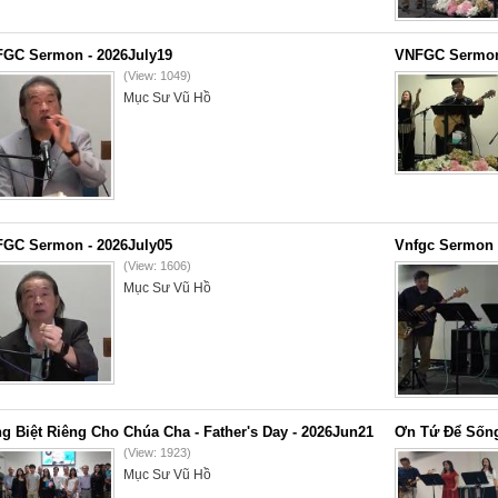
GC Sermon - 2026July19
VNFGC Sermon 
(View: 1049)
Mục Sư Vũ Hồ
GC Sermon - 2026July05
Vnfgc Sermon 
(View: 1606)
Mục Sư Vũ Hồ
g Biệt Riêng Cho Chúa Cha - Father's Day - 2026Jun21
Ơn Tứ Để Sống
(View: 1923)
Mục Sư Vũ Hồ