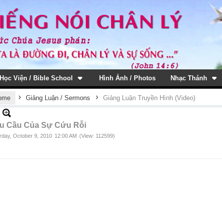
Học Viện / Bible School
Hình Ảnh / Photos
Nhạc Thánh
›
›
ome
Giảng Luận / Sermons
Giảng Luận Truyền Hình (Video)
u Cầu Của Sự Cứu Rỗi
rday, October 9, 2010
12:00 AM
(View: 112599)