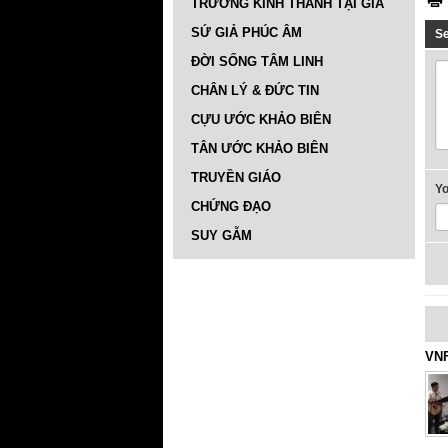
TRƯỜNG KINH THÁNH TẠI GIA
SỨ GIẢ PHÚC ÂM
S
ĐỜI SỐNG TÂM LINH
CHÂN LÝ & ĐỨC TIN
CỰU ƯỚC KHẢO BIÊN
TÂN ƯỚC KHẢO BIÊN
TRUYỀN GIÁO
Y
CHỨNG ĐẠO
SUY GẪM
VNF