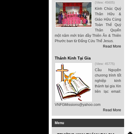
(View: 45605)
Kính Chúc Quý
Thân Hữu &
Giáo Hữu Cùng
Toàn Thể Quý
Thân Quyến
một năm mới tràn đầy Thiên Ân & Thiên
Phước ban từ Đấng Cứu Thế Jesus.
Read More
Thánh Kinh Tại Gia
(View: 45775)
Cầu Nguyện
chương trình tốt
nghiệp kinh
thánh tại gia Xin
liên lạc email:
VNFGMissions@yahoo.com
Read More
Menu