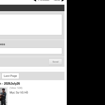
ress
Last Page
- 2026July26
(View: 538)
Mục Sư Vũ Hồ