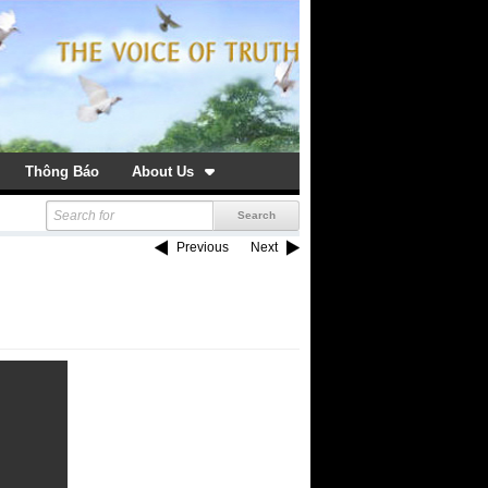
Thông Báo
About Us
Previous
Next