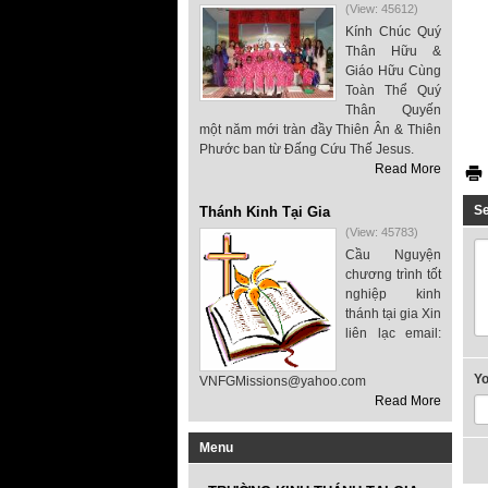
(View: 45612)
Kính Chúc Quý
Thân Hữu &
Giáo Hữu Cùng
Toàn Thể Quý
Thân Quyến
một năm mới tràn đầy Thiên Ân & Thiên
Phước ban từ Đấng Cứu Thế Jesus.
Read More
S
Thánh Kinh Tại Gia
(View: 45783)
Cầu Nguyện
chương trình tốt
nghiệp kinh
thánh tại gia Xin
liên lạc email:
Y
VNFGMissions@yahoo.com
Read More
Menu