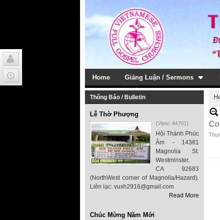
Home
Giảng Luận / Sermons
H
Thông Báo / Bulletin
Lễ Thờ Phượng
Co
(View: 44701)
Hội Thánh Phúc
Thur
Âm - 14381
Magnolia St.
Westminster,
CA 92683
(NorthWest corner of Magnolia/Hazard).
Liên lạc: vuxh2916@gmail.com
Read More
Chúc Mừng Năm Mới