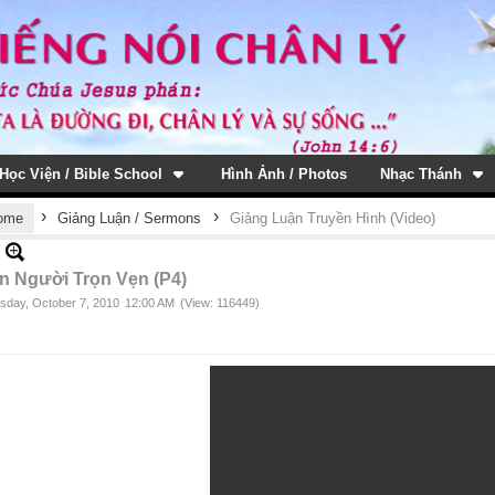
Học Viện / Bible School
Hình Ảnh / Photos
Nhạc Thánh
›
›
ome
Giảng Luận / Sermons
Giảng Luận Truyền Hình (Video)
n Người Trọn Vẹn (P4)
sday, October 7, 2010
12:00 AM
(View: 116449)