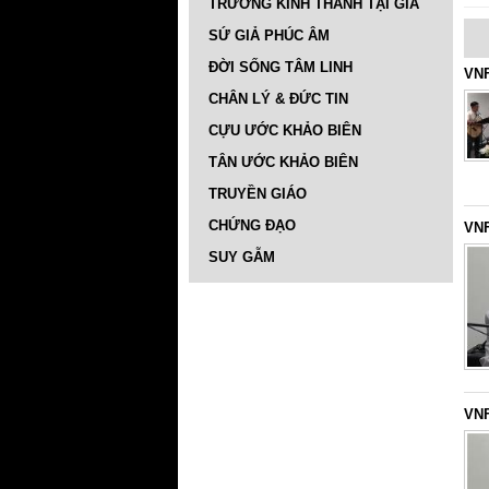
TRƯỜNG KINH THÁNH TẠI GIA
SỨ GIẢ PHÚC ÂM
ĐỜI SỐNG TÂM LINH
VNF
CHÂN LÝ & ĐỨC TIN
CỰU ƯỚC KHẢO BIÊN
TÂN ƯỚC KHẢO BIÊN
TRUYỀN GIÁO
CHỨNG ĐẠO
VNF
SUY GẪM
VNF