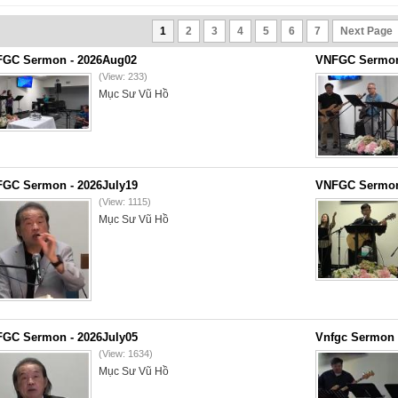
1
2
3
4
5
6
7
Next Page
GC Sermon - 2026Aug02
VNFGC Sermon 
(View: 233)
Mục Sư Vũ Hồ
GC Sermon - 2026July19
VNFGC Sermon 
(View: 1115)
Mục Sư Vũ Hồ
GC Sermon - 2026July05
Vnfgc Sermon 
(View: 1634)
Mục Sư Vũ Hồ